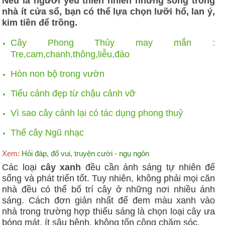
Nếu là người yêu thiên nhiên nhưng sống trong
nhà ít cửa sổ, bạn có thể lựa chọn lưỡi hổ, lan ý,
kim tiền để trồng.
Cây Phong Thủy may mắn :
Tre,cam,chanh,thông,liễu,đào
Hòn non bộ trong vườn
Tiểu cảnh đẹp từ chậu cảnh vỡ
Vì sao cây cảnh lại có tác dụng phong thuỷ
Thế cây Ngũ nhạc
Xem:
Hỏi đáp, đố vui, truyện cười - ngụ ngôn
Các loại
cây xanh
đều cần ánh sáng tự nhiên để
sống và phát triển tốt. Tuy nhiên, không phải mọi căn
nhà đều có thể bố trí cây ở những nơi nhiều ánh
sáng. Cách đơn giản nhất để đem màu xanh vào
nhà trong trường hợp thiếu sáng là chọn loại cây ưa
bóng mát, ít sâu bệnh, không tốn công chăm sóc.