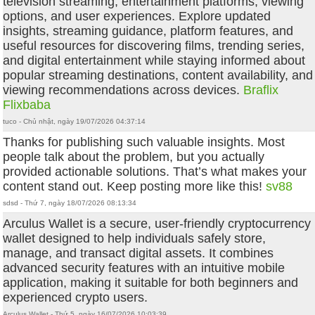
television streaming, entertainment platforms, viewing
options, and user experiences. Explore updated
insights, streaming guidance, platform features, and
useful resources for discovering films, trending series,
and digital entertainment while staying informed about
popular streaming destinations, content availability, and
viewing recommendations across devices.
Braflix
Flixbaba
tuco - Chủ nhật, ngày 19/07/2026 04:37:14
Thanks for publishing such valuable insights. Most
people talk about the problem, but you actually
provided actionable solutions. That’s what makes your
content stand out. Keep posting more like this!
sv88
sdsd - Thứ 7, ngày 18/07/2026 08:13:34
Arculus Wallet is a secure, user-friendly cryptocurrency
wallet designed to help individuals safely store,
manage, and transact digital assets. It combines
advanced security features with an intuitive mobile
application, making it suitable for both beginners and
experienced crypto users.
Arculus Wallet - Thứ 5, ngày 16/07/2026 10:03:39