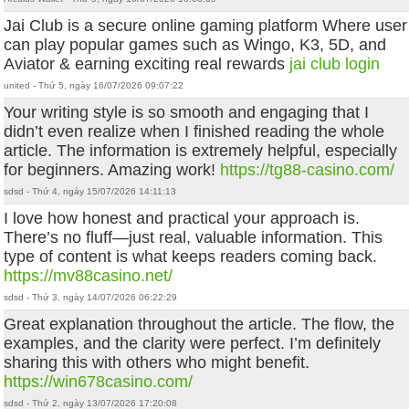
Jai Club is a secure online gaming platform Where user
can play popular games such as Wingo, K3, 5D, and
Aviator & earning exciting real rewards
jai club login
united - Thứ 5, ngày 16/07/2026 09:07:22
Your writing style is so smooth and engaging that I
didn’t even realize when I finished reading the whole
article. The information is extremely helpful, especially
for beginners. Amazing work!
https://tg88-casino.com/
sdsd - Thứ 4, ngày 15/07/2026 14:11:13
I love how honest and practical your approach is.
There’s no fluff—just real, valuable information. This
type of content is what keeps readers coming back.
https://mv88casino.net/
sdsd - Thứ 3, ngày 14/07/2026 06:22:29
Great explanation throughout the article. The flow, the
examples, and the clarity were perfect. I’m definitely
sharing this with others who might benefit.
https://win678casino.com/
sdsd - Thứ 2, ngày 13/07/2026 17:20:08