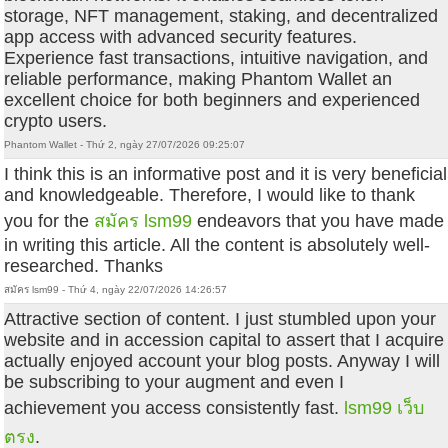
storage, NFT management, staking, and decentralized
app access with advanced security features.
Experience fast transactions, intuitive navigation, and
reliable performance, making Phantom Wallet an
excellent choice for both beginners and experienced
crypto users.
Phantom Wallet - Thứ 2, ngày 27/07/2026 09:25:07
I think this is an informative post and it is very beneficial
and knowledgeable. Therefore, I would like to thank
you for the
สมัคร lsm99
endeavors that you have made
in writing this article. All the content is absolutely well-
researched. Thanks
สมัคร lsm99 - Thứ 4, ngày 22/07/2026 14:26:57
Attractive section of content. I just stumbled upon your
website and in accession capital to assert that I acquire
actually enjoyed account your blog posts. Anyway I will
be subscribing to your augment and even I
achievement you access consistently fast.
lsm99 เว็บ
ตรง
.