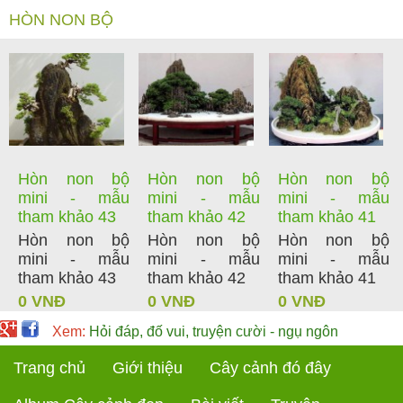
HÒN NON BỘ
Hòn non bộ
Hòn non bộ
Hòn non bộ
mini - mẫu
mini - mẫu
mini - mẫu
tham khảo 43
tham khảo 42
tham khảo 41
Hòn non bộ
Hòn non bộ
Hòn non bộ
mini - mẫu
mini - mẫu
mini - mẫu
tham khảo 43
tham khảo 42
tham khảo 41
0 VNĐ
0 VNĐ
0 VNĐ
Xem:
Hỏi đáp, đố vui, truyện cười - ngụ ngôn
Trang chủ
Giới thiệu
Cây cảnh đó đây