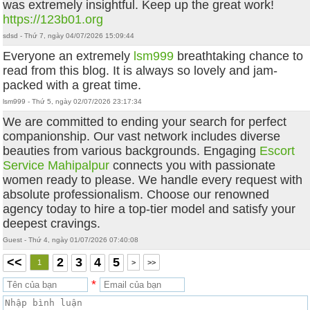
was extremely insightful. Keep up the great work!
https://123b01.org
sdsd - Thứ 7, ngày 04/07/2026 15:09:44
Everyone an extremely
lsm999
breathtaking chance to
read from this blog. It is always so lovely and jam-
packed with a great time.
lsm999 - Thứ 5, ngày 02/07/2026 23:17:34
We are committed to ending your search for perfect
companionship. Our vast network includes diverse
beauties from various backgrounds. Engaging
Escort
Service Mahipalpur
connects you with passionate
women ready to please. We handle every request with
absolute professionalism. Choose our renowned
agency today to hire a top-tier model and satisfy your
deepest cravings.
Guest - Thứ 4, ngày 01/07/2026 07:40:08
<<
2
3
4
5
1
>
>>
*