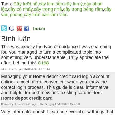
Tags:
Cây lưỡi hổ
,
cây kim tiền
,
cây lan ý
,
cây phát
lộc
,
cây cỏ nhảy
,
cây trong nhà
,
cây trong bóng râm
,
cây
văn phòng
,
cây trên bàn làm việc
Lazi.vn
Bình luận
This was exactly the type of guidance I was searching
for. You managed to turn a complicated topic into
something very understandable. Truly appreciate the
effort behind this!
C168
sdsd - Thứ 6, ngày 07/08/2026 07:31:44
Managing your Home depot credit card login account
online is much more convenient when you know the
correct login process. This guide is clear, informative,
and helpful for both new and existing cardholders.
Home depot credit card​
Home Depot Credit Card Login - Thứ 5, ngày 06/08/2026 15:57:11
Very informative post! I learned several new things that