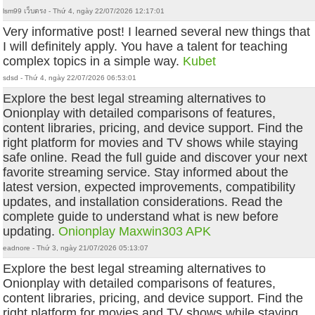
lsm99 เว็บตรง - Thứ 4, ngày 22/07/2026 12:17:01
Very informative post! I learned several new things that
I will definitely apply. You have a talent for teaching
complex topics in a simple way.
Kubet
sdsd - Thứ 4, ngày 22/07/2026 06:53:01
Explore the best legal streaming alternatives to
Onionplay with detailed comparisons of features,
content libraries, pricing, and device support. Find the
right platform for movies and TV shows while staying
safe online. Read the full guide and discover your next
favorite streaming service. Stay informed about the
latest version, expected improvements, compatibility
updates, and installation considerations. Read the
complete guide to understand what is new before
updating.
Onionplay
Maxwin303 APK
eadnore - Thứ 3, ngày 21/07/2026 05:13:07
Explore the best legal streaming alternatives to
Onionplay with detailed comparisons of features,
content libraries, pricing, and device support. Find the
right platform for movies and TV shows while staying