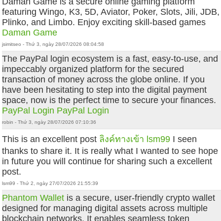
Daman Game is a secure online gaming platform
featuring Wingo, K3, 5D, Aviator, Poker, Slots, Jili, JDB,
Plinko, and Limbo. Enjoy exciting skill-based games
Daman Game
jsimitseo - Thứ 3, ngày 28/07/2026 08:04:58
The PayPal login ecosystem is a fast, easy-to-use, and
impeccably organized platform for the secured
transaction of money across the globe online. If you
have been hesitating to step into the digital payment
space, now is the perfect time to secure your finances.
PayPal Login
PayPal Login
robin - Thứ 3, ngày 28/07/2026 07:10:36
This is an excellent post
ลิงค์ทางเข้า lsm99
I seen
thanks to share it. It is really what I wanted to see hope
in future you will continue for sharing such a excellent
post.
lsm99 - Thứ 2, ngày 27/07/2026 21:55:39
Phantom Wallet
is a secure, user-friendly crypto wallet
designed for managing digital assets across multiple
blockchain networks. It enables seamless token