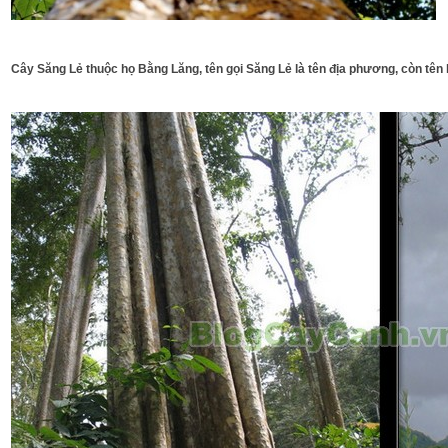
​Cây Săng Lẻ thuộc họ Bằng Lăng, tên gọi Săng Lẻ là tên địa phương, còn t