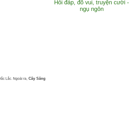
Hỏi đáp, đố vui, truyện cười -
ngụ ngôn
Cây Săng
ắc Lắc. Ngoài ra,