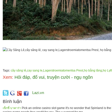
Tags:
cây săng lẻ
,
cay sang le
,
Lagerstroemiatomentsa Presl
,
họ bằng lăng
,
họ Lyt
Xem:
Hỏi đáp, đố vui, truyện cười - ngụ ngôn
Lazi.vn
Bình luận
เซ็กซี่ บาคาร่า
Pick an online casino slot game it's no wonder that Spinland is the 