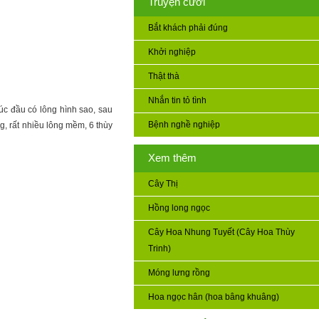
Truyện cười
Bắt khách phải đúng
Khởi nghiệp
Thật thà
Nhắn tin tỏ tình
úc đầu có lông hình sao, sau
Bệnh nghề nghiệp
g, rất nhiều lông mềm, 6 thùy
Xem thêm
Cây Thị
Hồng long ngọc
Cây Hoa Nhung Tuyết (Cây Hoa Thùy
Trinh)
Móng lưng rồng
Hoa ngọc hân (hoa bâng khuâng)