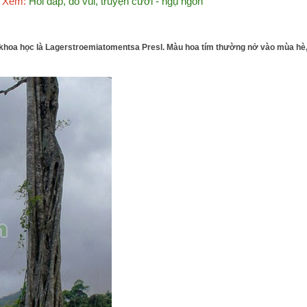
Xem:
Hỏi đáp, đố vui, truyện cười - ngụ ngôn
ên khoa học là Lagerstroemiatomentsa Presl. Màu hoa tím thường nở vào mùa hè