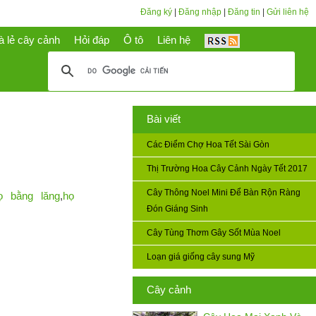
Đăng ký
|
Đăng nhập
|
Đăng tin
|
Gửi liên hệ
à lẻ cây cảnh
Hỏi đáp
Ô tô
Liên hệ
Bài viết
Các Điểm Chợ Hoa Tết Sài Gòn
Thị Trường Hoa Cây Cảnh Ngày Tết 2017
Cây Thông Noel Mini Để Bàn Rộn Ràng
ọ bằng lăng
,
họ
Đón Giáng Sinh
Cây Tùng Thơm Gây Sốt Mùa Noel
Loạn giá giống cây sung Mỹ
Cây cảnh