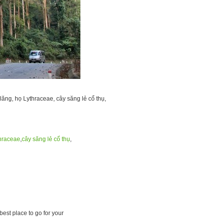
hraceae
,
cây săng lẻ cổ thụ
,
best place to go for your