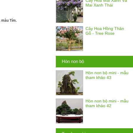
Cây Hoa Mai Xanh Và
Mai Xanh Thái
, màu Tím.
Cây Hoa Hồng Thân
Gỗ - Tree Rose
Hòn non bộ
Hòn non bộ mini - mẫu
tham khảo 43
Hòn non bộ mini - mẫu
tham khảo 42