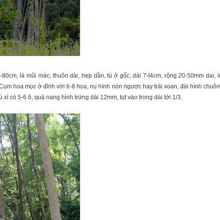
0cm, lá mũi mác, thuôn dài, hẹp dần, tù ở gốc, dài 7-I4cm, rộng 20-50mm dai, l
Cụm hoa mọc ờ đỉnh với 6-8 hoa, nụ hình nón ngược hay trái xoan, đài hình chuôn
xì có 5-6 ô, quả nang hình trứng dài 12mm, tụt vào trong dài tới 1/3.