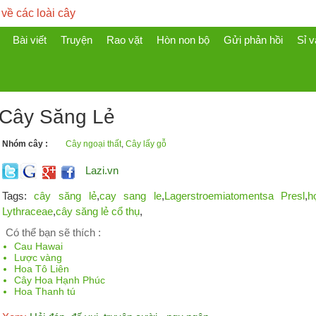
 về các loài cây
Bài viết
Truyện
Rao vặt
Hòn non bộ
Gửi phản hồi
Sỉ v
Cây Săng Lẻ
Nhóm cây :
Cây ngoại thất
,
Cây lấy gỗ
Lazi.vn
Tags:
cây săng lẻ
,
cay sang le
,
Lagerstroemiatomentsa Presl
,
h
Lythraceae
,
cây săng lẻ cổ thụ
,
Có thể bạn sẽ thích :
Cau Hawai
Lược vàng
Hoa Tô Liên
Cây Hoa Hạnh Phúc
Hoa Thanh tú