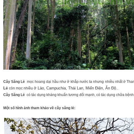
Cây Săng Lẻ
mọc hoang dại hầu như ở khắp nước ta nhưng nhiều nhất ớ Thanh 
Lẻ
ở Lào, Campuchia, Thái Lan, Miến Điện, Ấn Độ..
còn mọc nhiều
Cây Săng Lẻ
có tác dụng kháng khuẩn tương đối mạnh, có tác dụng chữa bệnh 
Một số hình ảnh tham khảo về cây săng lẻ: