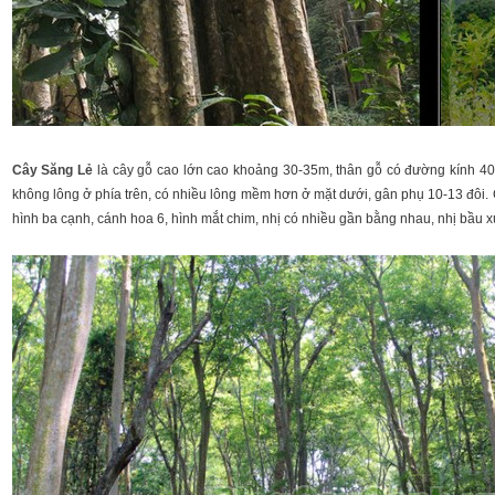
Cây Săng Lẻ
là cây gỗ cao lớn cao khoảng 30-35m, thân gỗ có đường kính 40-8
không lông ở phía trên, có nhiều lông mềm hơn ở mặt dưới, gân phụ 10-13 đôi. 
hình ba cạnh, cánh hoa 6, hình mắt chim, nhị có nhiều gần bằng nhau, nhị bầu xù 