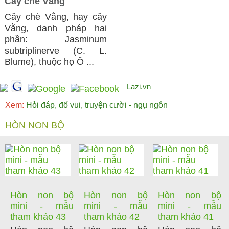
Cây chè Vằng
Cây chè Vằng, hay cây
Vằng, danh pháp hai
phần: Jasminum
subtriplinerve (C. L.
Blume), thuộc họ Ô ...
Lazi.vn
Xem:
Hỏi đáp, đố vui, truyện cười - ngụ ngôn
HÒN NON BỘ
Hòn non bộ
Hòn non bộ
Hòn non bộ
mini - mẫu
mini - mẫu
mini - mẫu
tham khảo 43
tham khảo 42
tham khảo 41