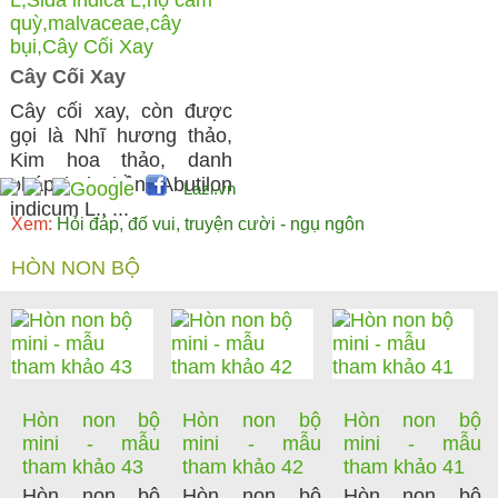
Cây Cối Xay
Cây cối xay, còn được
gọi là Nhĩ hương thảo,
Kim hoa thảo, danh
pháp hai phần: Abutilon
Lazi.vn
indicum L., ...
Xem:
Hỏi đáp, đố vui, truyện cười - ngụ ngôn
HÒN NON BỘ
Hòn non bộ
Hòn non bộ
Hòn non bộ
mini - mẫu
mini - mẫu
mini - mẫu
tham khảo 43
tham khảo 42
tham khảo 41
Hòn non bộ
Hòn non bộ
Hòn non bộ