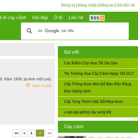
Đăng ký
|
Đăng nhập
|
Đăng tin
|
Gửi liên hệ
à lẻ cây cảnh
Hỏi đáp
Ô tô
Liên hệ
Bài viết
Các Điểm Chợ Hoa Tết Sài Gòn
Thị Trường Hoa Cây Cảnh Ngày Tết 2017
19. Năm 1909, tại Anh một cuộc
Cây Thông Noel Mini Để Bàn Rộn Ràng
Xem chi tiết
Đón Giáng Sinh
Cây Tùng Thơm Gây Sốt Mùa Noel
Loạn giá giống cây sung Mỹ
Cây cảnh
<<
<
1
2
>>