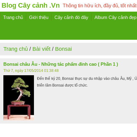
Blog Cây cảnh .Vn
Thông tin hữu ích, đầy đủ, tốt nhất
Trang chủ
Giới thiệu
Cây cảnh đó đây
Album Cây cảnh đẹp
Trang chủ
/
Bài viết
/
Bonsai
Bonsai châu Âu - Những tác phẩm đỉnh cao ( Phần 1 )
Thứ 7, ngày 17/05/2014 01:38:48
Ðến thế kỷ 20, Bonsai thực sự du nhập vào châu Âu, Mỹ , 
triển lãm Bonsai được tổ chức.