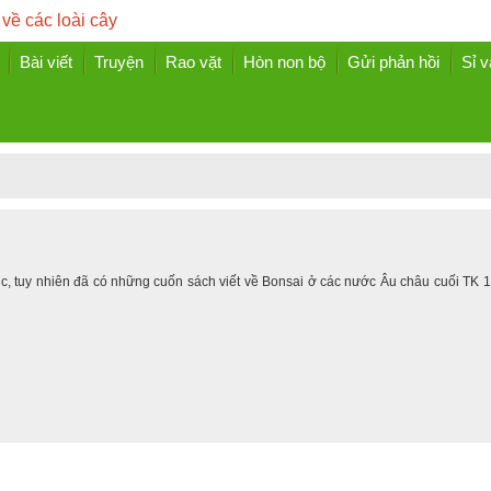
 về các loài cây
Bài viết
Truyện
Rao vặt
Hòn non bộ
Gửi phản hồi
Sỉ v
Úc, tuy nhiên đã có những cuốn sách viết về Bonsai ở các nước Âu châu cuối TK 