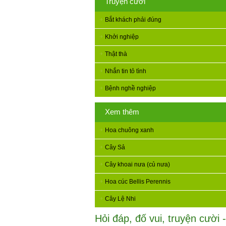
Truyện cười
Bắt khách phải đúng
Khởi nghiệp
Thật thà
Nhắn tin tỏ tình
Bệnh nghề nghiệp
Xem thêm
Hoa chuông xanh
Cây Sả
Cây khoai nưa (củ nưa)
Hoa cúc Bellis Perennis
Cây Lệ Nhi
Hỏi đáp, đố vui, truyện cười -