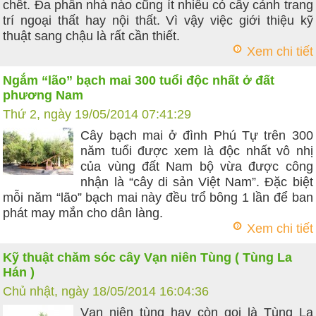
chết. Đa phần nhà nào cũng ít nhiều có cây cảnh trang
trí ngoại thất hay nội thất. Vì vậy việc giới thiệu kỹ
thuật sang chậu là rất cần thiết.
Xem chi tiết
Ngắm “lão” bạch mai 300 tuổi độc nhất ở đất
phương Nam
Thứ 2, ngày 19/05/2014 07:41:29
Cây bạch mai ở đình Phú Tự trên 300
năm tuổi được xem là độc nhất vô nhị
của vùng đất Nam bộ vừa được công
nhận là “cây di sản Việt Nam”. Đặc biệt
mỗi năm “lão” bạch mai này đều trổ bông 1 lần để ban
phát may mắn cho dân làng.
Xem chi tiết
Kỹ thuật chăm sóc cây Vạn niên Tùng ( Tùng La
Hán )
Chủ nhật, ngày 18/05/2014 16:04:36
Vạn niên tùng hay còn gọi là Tùng La