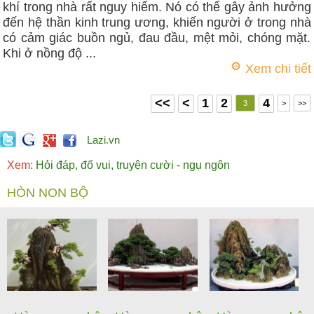
khí trong nhà rất nguy hiểm. Nó có thể gây ảnh hưởng
đến hệ thần kinh trung ương, khiến người ở trong nhà
có cảm giác buồn ngủ, đau đầu, mệt mỏi, chóng mặt.
Khi ở nồng độ ...
Xem chi tiết
<<
<
1
2
4
3
>
>>
Lazi.vn
Xem:
Hỏi đáp, đố vui, truyện cười - ngụ ngôn
HÒN NON BỘ