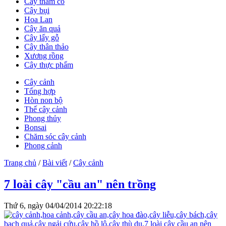
Cây thảm cỏ
Cây bụi
Hoa Lan
Cây ăn quả
Cây lấy gỗ
Cây thân thảo
Xương rồng
Cây thực phẩm
Cây cảnh
Tổng hợp
Hòn non bộ
Thế cây cảnh
Phong thủy
Bonsai
Chăm sóc cây cảnh
Phong cảnh
Trang chủ
/
Bài viết
/
Cây cảnh
7 loài cây "cầu an" nên trồng
Thứ 6, ngày 04/04/2014 20:22:18