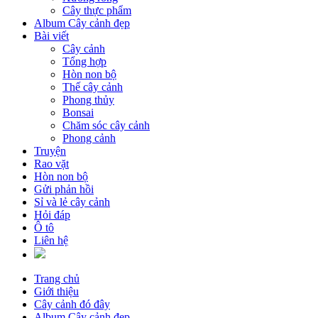
Cây thực phẩm
Album Cây cảnh đẹp
Bài viết
Cây cảnh
Tổng hợp
Hòn non bộ
Thế cây cảnh
Phong thủy
Bonsai
Chăm sóc cây cảnh
Phong cảnh
Truyện
Rao vặt
Hòn non bộ
Gửi phản hồi
Sỉ và lẻ cây cảnh
Hỏi đáp
Ô tô
Liên hệ
Trang chủ
Giới thiệu
Cây cảnh đó đây
Album Cây cảnh đẹp