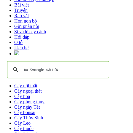
Bài viết
Truyện
Rao vặt
Hòn non bộ
Gửi phản hồi
Sỉ và lẻ cây cảnh
Hỏi đáp
Ô tô
Liên hệ
Cây nội thất
Cây ngoại thất
Cây hoa
Cây phong thủy
Cây ngày Tết
Cây bonsai
Cây Thủy Sinh
Cây Leo
Cây thuốc