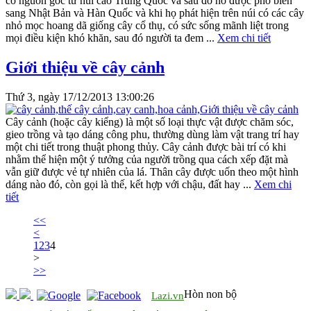
có nguồn gốc từ núi cao Trung Quốc và sau đó nó được phổ biến
sang Nhật Bản và Hàn Quốc và khi họ phát hiện trên núi có các cây
nhỏ mọc hoang dã giống cây cổ thụ, có sức sống mãnh liệt trong
mọi điều kiện khó khăn, sau đó người ta đem ...
Xem chi tiết
Giới thiệu về cây cảnh
Thứ 3, ngày 17/12/2013 13:00:26
Cây cảnh (hoặc cây kiểng) là một số loại thực vật được chăm sóc,
gieo trồng và tạo dáng công phu, thường dùng làm vật trang trí hay
một chi tiết trong thuật phong thủy. Cây cảnh được bài trí có khi
nhằm thể hiện một ý tưởng của người trồng qua cách xếp đặt mà
vẫn giữ được vẻ tự nhiên của lá. Thân cây được uốn theo một hình
dáng nào đó, còn gọi là thế, kết hợp với chậu, đất hay ...
Xem chi
tiết
<<
<
1
2
3
4
>
>>
Hòn non bộ
Lazi.vn