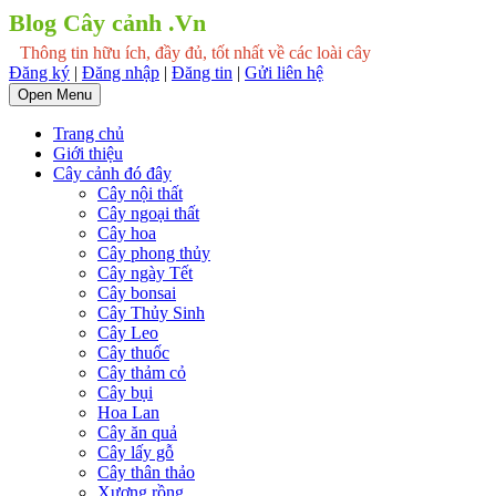
Blog Cây cảnh .Vn
Thông tin hữu ích, đầy đủ, tốt nhất về các loài cây
Đăng ký
|
Đăng nhập
|
Đăng tin
|
Gửi liên hệ
Open Menu
Trang chủ
Giới thiệu
Cây cảnh đó đây
Cây nội thất
Cây ngoại thất
Cây hoa
Cây phong thủy
Cây ngày Tết
Cây bonsai
Cây Thủy Sinh
Cây Leo
Cây thuốc
Cây thảm cỏ
Cây bụi
Hoa Lan
Cây ăn quả
Cây lấy gỗ
Cây thân thảo
Xương rồng