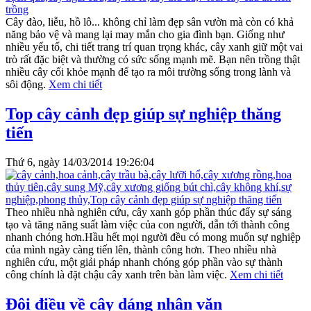
Cây đào, liễu, hồ lô... không chỉ làm đẹp sân vườn mà còn có khả
năng bảo vệ và mang lại may mắn cho gia đình bạn. Giống như
nhiều yếu tố, chi tiết trang trí quan trọng khác, cây xanh giữ một vai
trò rất đặc biệt và thường có sức sống mạnh mẽ. Bạn nên trồng thật
nhiều cây cối khỏe mạnh để tạo ra môi trường sống trong lành và
sôi động.
Xem chi tiết
Top cây cảnh đẹp giúp sự nghiệp thăng
tiến
Thứ 6, ngày 14/03/2014 19:26:04
Theo nhiều nhà nghiên cứu, cây xanh góp phần thúc đẩy sự sáng
tạo và tăng năng suất làm việc của con người, dẫn tới thành công
nhanh chóng hơn.Hầu hết mọi người đều có mong muốn sự nghiệp
của mình ngày càng tiến lên, thành công hơn. Theo nhiều nhà
nghiên cứu, một giải pháp nhanh chóng góp phần vào sự thành
công chính là đặt chậu cây xanh trên bàn làm việc.
Xem chi tiết
Đôi điều về cây dáng nhân văn