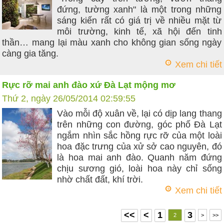
đứng, tường xanh" là một trong những
sáng kiến rất có giá trị về nhiều mặt từ
môi trường, kinh tế, xã hội đến tinh
thần… mang lại màu xanh cho không gian sống ngày
càng gia tăng.
Xem chi tiết
Rực rỡ mai anh đào xứ Đà Lạt mộng mơ
Thứ 2, ngày 26/05/2014 02:59:55
Vào mỗi độ xuân về, lại có dịp lang thang
trên những con đường, góc phố Đà Lạt
ngắm nhìn sắc hồng rực rỡ của một loài
hoa đặc trưng của xử sở cao nguyên, đó
là hoa mai anh đào. Quanh năm đứng
chịu sương gió, loài hoa này chỉ sống
nhờ chất đất, khí trời.
Xem chi tiết
<<
<
1
3
2
>
>>