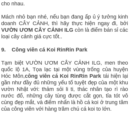
cho nhau.
Mách nhỏ bạn nhé, nếu bạn đang ấp ủ ý tưởng kinh
doanh CÂY CẢNH, thì hãy thực hiện ngay đi, bởi
VƯỜN ƯƠM CÂY CẢNH ILG
còn là điểm bán sỉ các
loại cây cảnh giá cực tốt..
9.
Công viên cá Koi RinRin Park
Tạm biệt VƯỜN ƯƠM CÂY CẢNH ILG, men theo
quốc lộ 1A, Tọa lạc tại một vùng trống của huyện
Hóc Môn,
công viên cá Koi RinRin Park
tái hiện lại
gần như đầy đủ những yếu tố tuyệt đẹp của một khu
vườn Nhật với: thảm sỏi li ti, thác nhân tạo rì rào
nước đổ, những cây tùng được cắt gọn, tỉa tót vô
cùng đẹp mắt, và điểm nhấn là hồ cá koi ở trung tâm
của công viên với hàng trăm chú cá koi to lớn.