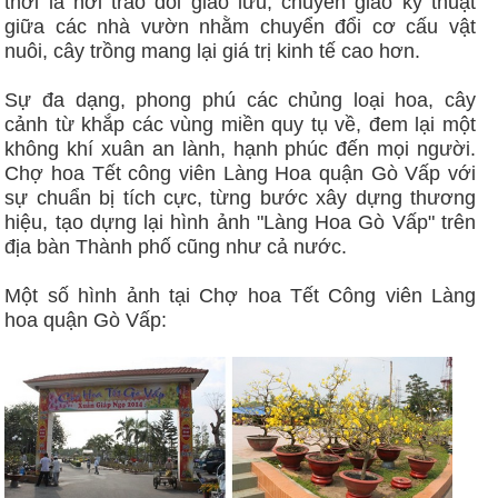
thời là nơi trao đổi giao lưu, chuyển giao kỹ thuật
giữa các nhà vườn nhằm chuyển đổi cơ cấu vật
nuôi, cây trồng mang lại giá trị kinh tế cao hơn.
Sự đa dạng, phong phú các chủng loại hoa, cây
cảnh từ khắp các vùng miền quy tụ về, đem lại một
không khí xuân an lành, hạnh phúc đến mọi người.
Chợ hoa Tết công viên Làng Hoa quận Gò Vấp với
sự chuẩn bị tích cực, từng bước xây dựng thương
hiệu, tạo dựng lại hình ảnh "Làng Hoa Gò Vấp" trên
địa bàn Thành phố cũng như cả nước.
Một số hình ảnh tại Chợ hoa Tết Công viên Làng
hoa quận Gò Vấp: