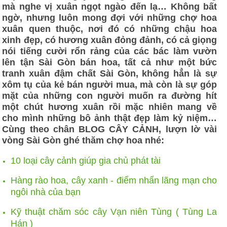
mà nghe vị xuân ngọt ngào đến lạ… Không bất
ngờ, nhưng luôn mong đợi với những chợ hoa
xuân quen thuộc, nơi đó có những chậu hoa
xinh đẹp, có hương xuân đỏng đảnh, có cả giọng
nói tiếng cười rổn rảng của các bác làm vườn
lên tận Sài Gòn bán hoa, tất cả như một bức
tranh xuân đậm chất Sài Gòn, không hẳn là sự
xôm tụ của kẻ bán người mua, mà còn là sự góp
mặt của những con người muốn ra đường hít
một chút hương xuân rồi mặc nhiên mang về
cho mình những bô ảnh thật đẹp làm kỷ niệm…
Cùng theo chân BLOG CÂY CẢNH, lượn lờ vài
vòng Sài Gòn ghé thăm chợ hoa nhé:
10 loại cây cảnh giúp gia chủ phát tài
Hàng rào hoa, cây xanh - điểm nhấn lãng mạn cho
ngôi nhà của bạn
Kỹ thuật chăm sóc cây Vạn niên Tùng ( Tùng La
Hán )