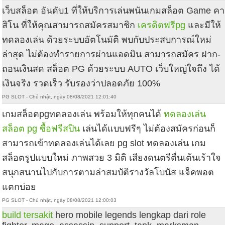
เว็บสล็อต อันดับ1 ที่ให้บริการเล่นพนันเกมสล็อต Game คา
สิโน ที่ให้คุณสามารถสมัครสมาชิก
เครดิตฟรีpg
และมีให้
ทดลองเล่น ด้วยระบบอัตโนมัติ พบกับประสบการณ์ใหม่
ล่าสุด ไม่ต้องทำรายการผ่านแอดมิน สามารถสมัคร ฝาก-
ถอนเงินสด สล็อต PG ด้วยระบบ AUTO เว็บใหญ่ใจถึง ได้
เงินจริง รวดเร็ว รับรองว่าปลอดภัย 100%
PG SLOT - Chủ nhật, ngày 08/08/2021 12:01:40
เกมสล็อตpgทดลองเล่น พร้อมให้ทุกคนได้
ทดลองเล่น
สล็อต pg ซื้อฟรีสปิน
เล่นได้แบบฟรีๆ ไม่ต้องสมัครก่อนก็
สามารถเข้าทดลองเล่นได้เลย pg slot ทดลองเล่น เกม
สล็อตรูปแบบใหม่ ภาพสวย 3 มิติ เสียงดนตรีตื่นเต้นเร้าใจ
สนุกสนานไปกับการตามล่าสมบัติรางวัลโบนัส แจ็คพอต
แตกบ่อย
PG SLOT - Chủ nhật, ngày 08/08/2021 12:00:03
build tersakit
hero mobile legends lengkap dari role