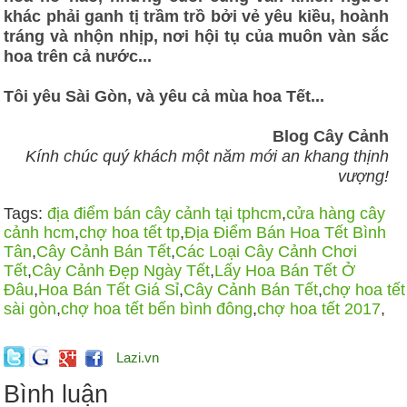
khác phải ganh tị trầm trồ bởi vẻ yêu kiều, hoành
tráng và nhộn nhịp, nơi hội tụ của muôn vàn sắc
hoa trên cả nước...
Tôi yêu Sài Gòn, và yêu cả mùa hoa Tết...
Blog Cây Cảnh
Kính chúc quý khách một năm mới an khang thịnh
vượng!
Tags:
địa điểm bán cây cảnh tại tphcm
,
cửa hàng cây
cảnh hcm
,
chợ hoa tết tp
,
Địa Điểm Bán Hoa Tết Bình
Tân
,
Cây Cảnh Bán Tết
,
Các Loại Cây Cảnh Chơi
Tết
,
Cây Cảnh Đẹp Ngày Tết
,
Lấy Hoa Bán Tết Ở
Đâu
,
Hoa Bán Tết Giá Sỉ
,
Cây Cảnh Bán Tết
,
chợ hoa tết
sài gòn
,
chợ hoa tết bến bình đông
,
chợ hoa tết 2017
,
Lazi.vn
Bình luận