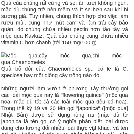
Quả của chúng rất cứng và se, ăn tươi không ngon,
mặc dù chúng trở nên mềm và ít se hơn sau khi bị
sương giá. Tuy nhiên, chúng thích hợp cho việc làm
rượu mùi, cũng như mứt cam và làm trái cây bảo
quản, do chúng chứa nhiều pectin hơn táo tây và
mộc qua Kavkaz. Quả của chúng cũng chứa nhiều
vitamin C hơn chanh (tới 150 mg/100 g).
Quả bổ đôi của Chaenomeles sp., có lẽ là C.
speciosa hay một giống cây trồng nào đó.
Những người làm vườn ở phương Tây thường gọi
các loài mộc qua này là "flowering quince" (mộc qua
hoa, mặc dù tất cả các loài mộc qua đều có hoa).
Trong thế kỷ 19 và 20 tên gọi "japonica" ([mộc qua]
Nhật Bản) được sử dụng rộng rãi (mặc dù từ
japonica là tên gọi có ý nghĩa phân biệt loài được
dùng cho tương đối nhiều loài thực vật khác, và tên