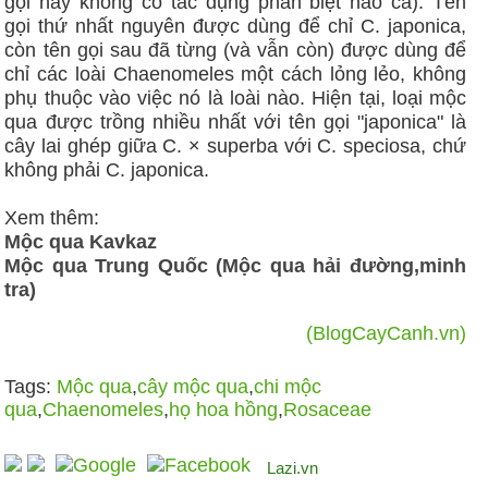
gọi này không có tác dụng phân biệt nào cả). Tên
gọi thứ nhất nguyên được dùng để chỉ C. japonica,
còn tên gọi sau đã từng (và vẫn còn) được dùng để
chỉ các loài Chaenomeles một cách lỏng lẻo, không
phụ thuộc vào việc nó là loài nào. Hiện tại, loại mộc
qua được trồng nhiều nhất với tên gọi "japonica" là
cây lai ghép giữa C. × superba với C. speciosa, chứ
không phải C. japonica.
Xem thêm:
Mộc qua Kavkaz
Mộc qua Trung Quốc (Mộc qua hải đường,minh
tra)
(BlogCayCanh.vn)
Tags:
Mộc qua
,
cây mộc qua
,
chi mộc
qua
,
Chaenomeles
,
họ hoa hồng
,
Rosaceae
Lazi.vn