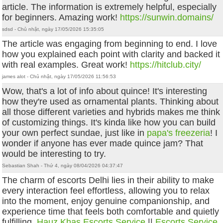
article. The information is extremely helpful, especially
for beginners. Amazing work!
https://sunwin.domains/
sdsd - Chủ nhật, ngày 17/05/2026 15:35:05
The article was engaging from beginning to end. I love
how you explained each point with clarity and backed it
with real examples. Great work!
https://hitclub.city/
james alot - Chủ nhật, ngày 17/05/2026 11:56:53
Wow, that's a lot of info about quince! It's interesting
how they're used as ornamental plants. Thinking about
all those different varieties and hybrids makes me think
of customizing things. It's kinda like how you can build
your own perfect sundae, just like in
papa's freezeria
! I
wonder if anyone has ever made quince jam? That
would be interesting to try.
Sebastian Shah - Thứ 4, ngày 08/04/2026 04:37:47
The charm of escorts Delhi lies in their ability to make
every interaction feel effortless, allowing you to relax
into the moment, enjoy genuine companionship, and
experience time that feels both comfortable and quietly
fulfilling.
Hauz Khas Escorts Service
||
Escorts Service