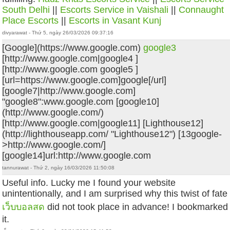
South Delhi
||
Escorts Service in Vaishali
||
Connaught
Place Escorts
||
Escorts in Vasant Kunj
divyarawat - Thứ 5, ngày 26/03/2026 09:37:16
[Google](https://www.google.com)
google3
[http://www.google.com|google4 ]
[http://www.google.com google5 ]
[url=https://www.google.com]google[/url]
[google7|http://www.google.com]
"google8":www.google.com
[google10]
(http://www.google.com/)
[http://www.google.com|google11] [Lighthouse12]
(http://lighthouseapp.com/ "Lighthouse12") [13google-
>http://www.google.com/]
[google14]url:http://www.google.com
tannurawat - Thứ 2, ngày 16/03/2026 11:50:08
Useful info. Lucky me I found your website
unintentionally, and I am surprised why this twist of fate
เว็บบอลสด
did not took place in advance! I bookmarked
it.