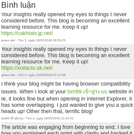
Bình luận
Your insights really opened my eyes to things I never
considered before. This blog is becoming an excellent
learning resource for me. Keep it up!
https://cakhiatv.jp.net/
james alot - Thứ 3, ngày 19/05/2026 09:09:25
Your insights really opened my eyes to things I never
considered before. This blog is becoming an excellent
learning resource for me. Keep it up!
https://xoilactv.uk.net/
james alot - Thứ 3, ngày 19/05/2026 07:17:48
I think your blog might be having browser compatibility
issues. When I look at your
lsm99 เข้าสู่ระบบ
website in
Ie, it looks fine but when opening in Internet Explorer, it
has some overlapping. I just wanted to give you a quick
heads up! Other then that, terrific blog!
lsm99 เข้าสู่ระบบ - Thứ 2, ngày 18/05/2026 21:24:52
The article was engaging from beginning to end. I love
how you explained each point with clarity and backed it