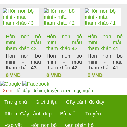
Hòn non bộ
Hòn non bộ
Hòn non bộ
mini - mẫu
mini - mẫu
mini - mẫu
tham khảo 43
tham khảo 42
tham khảo 41
Hòn non bộ
Hòn non bộ
Hòn non bộ
mini - mẫu
mini - mẫu
mini - mẫu
tham khảo 43
tham khảo 42
tham khảo 41
0 VNĐ
0 VNĐ
0 VNĐ
Xem:
Hỏi đáp, đố vui, truyện cười - ngụ ngôn
Trang chủ
Giới thiệu
Cây cảnh đó đây
Album Cây cảnh đẹp
Bài viết
Truyện
Rao vặt
Hòn non bộ
Gửi phản hồi