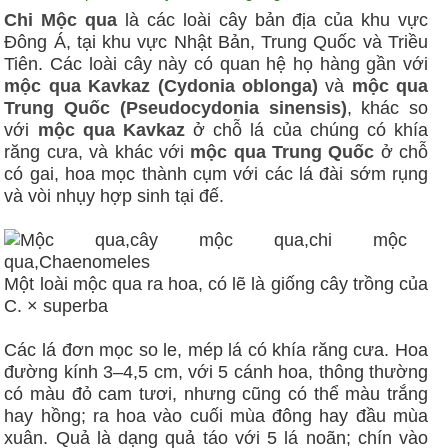
Chi Mộc qua
là các loài cây bản địa của khu vực
Đông Á, tại khu vực Nhật Bản, Trung Quốc và Triều
Tiên. Các loài cây này có quan hệ họ hàng gần với
mộc qua Kavkaz (Cydonia oblonga)
và
mộc qua
Trung Quốc (Pseudocydonia sinensis)
, khác so
với
mộc qua Kavkaz
ở chỗ lá của chúng có khía
răng cưa, và khác với
mộc qua Trung Quốc
ở chỗ
có gai, hoa mọc thành cụm với các lá đài sớm rụng
và vòi nhụy hợp sinh tại đế.
Một loài mộc qua ra hoa, có lẽ là giống cây trồng của
C. × superba
Các lá đơn mọc so le, mép lá có khía răng cưa. Hoa
đường kính 3–4,5 cm, với 5 cánh hoa, thông thường
có màu đỏ cam tươi, nhưng cũng có thể màu trắng
hay hồng; ra hoa vào cuối mùa đông hay đầu mùa
xuân. Quả là dạng quả táo với 5 lá noãn; chín vào