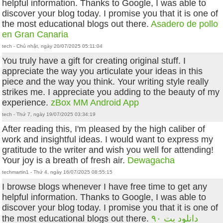
helpful information. Thanks to Google, I was able to
discover your blog today. I promise you that it is one of
the most educational blogs out there.
Asadero de pollo
en Gran Canaria
tech - Chủ nhật, ngày 20/07/2025 05:11:04
You truly have a gift for creating original stuff. I
appreciate the way you articulate your ideas in this
piece and the way you think. Your writing style really
strikes me. I appreciate you adding to the beauty of my
experience.
zBox MM Android App
tech - Thứ 7, ngày 19/07/2025 03:34:19
After reading this, I'm pleased by the high caliber of
work and insightful ideas. I would want to express my
gratitude to the writer and wish you well for attending!
Your joy is a breath of fresh air.
Dewagacha
techmartin1 - Thứ 4, ngày 16/07/2025 08:55:15
I browse blogs whenever I have free time to get any
helpful information. Thanks to Google, I was able to
discover your blog today. I promise you that it is one of
the most educational blogs out there.
دانلود بت ۹۰