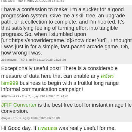
เว็บบอลสด - Thứ 6, ngày 23/01/2026 15:41:53
I have a confession to make: I'm a sucker for a good
progression system. Give me a skill tree, an upgrade
path, or a collection to complete, and I'm hooked. It’s
that satisfying feeling of turning effort into tangible
progress. So, when I stumbled upon
[url=https://snowridergame.io]Snow rider[/url] , I thought
I was just in for a simple, fast-paced arcade game. Oh,
how wrong I was.
298kristyns - Thứ 3, ngày 16/12/2025 03:28:26
Exceptionally useful post! There is a considerable
measure of data here that can enable any
สมัคร
lsm999
business to begin with a fruitful long range
informal communication campaign!
สมัคร lsm999 - Thứ 7, ngày 13/12/2025 21:24:48
JFIF Converter
is the best free tool for instant image file
conversion.
Abigail - Thứ 3, ngày 16/09/2025 06:55:08
Hi Good day. It
แทงบอล
was really useful for me.