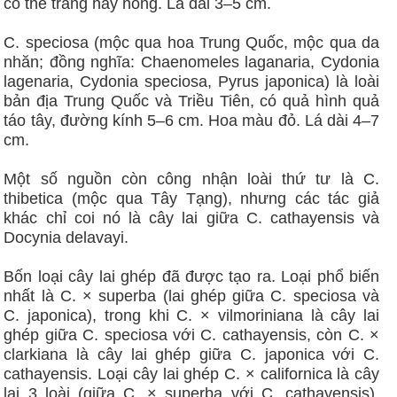
có thể trắng hay hồng. Lá dài 3–5 cm.
C. speciosa (mộc qua hoa Trung Quốc, mộc qua da
nhăn; đồng nghĩa: Chaenomeles laganaria, Cydonia
lagenaria, Cydonia speciosa, Pyrus japonica) là loài
bản địa Trung Quốc và Triều Tiên, có quả hình quả
táo tây, đường kính 5–6 cm. Hoa màu đỏ. Lá dài 4–7
cm.
Một số nguồn còn công nhận loài thứ tư là C.
thibetica (mộc qua Tây Tạng), nhưng các tác giả
khác chỉ coi nó là cây lai giữa C. cathayensis và
Docynia delavayi.
Bốn loại cây lai ghép đã được tạo ra. Loại phổ biến
nhất là C. × superba (lai ghép giữa C. speciosa và
C. japonica), trong khi C. × vilmoriniana là cây lai
ghép giữa C. speciosa với C. cathayensis, còn C. ×
clarkiana là cây lai ghép giữa C. japonica với C.
cathayensis. Loại cây lai ghép C. × californica là cây
lai 3 loài (giữa C. × superba với C. cathayensis).