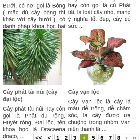
hay còn gọi là củ Phát
Bưởi, có nơi gọi là Bòng
tài, là loài cây nhỏ, mang
( mặc dù cây bòng thì
ý nghĩa tốt đẹp, cây có
khác với cây bưởi ), có
sức ...
danh pháp khoa học hai
phần : ...
Cây phát tài núi (cây
Cây vạn lộc
đại lộc)
Cây Vạn lộc là cây lá
màu dễ trồng, dễ chăm
Cây phát tài núi hay còn
sóc, là cây được ưa
gọi là Phất dụ rồng,
chuộng trong nhóm Vạn
Huyết rồng, Đại lộc, tên
niên thanh lá ...
khoa học là Dracaena
draco, ...
<<
<
1
2
3
5
6
7
8
4
>
>>