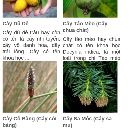
Cây Dũ Dẻ
Cây Táo Mèo (Cây
chua chát)
Cây dũ dẻ trâu hay còn
có tên là cây nhị tuyến,
Cây táo mèo hay chua
cây vô danh hoa, dây
chát có tên khoa học
trái lông. Cây có tên
Docynia indica, là một
khoa học ...
loài trong chi Táo mèo
(Docynia) ...
Cây Cỏ Bàng (Cây cói
Cây Sa Mộc (Cây sa
bàng)
mu)