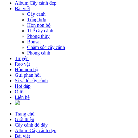
Album Cây cảnh đẹp
Bài viết
Cây cảnh
Tổng hợp
Hòn non bộ
Thế cây cảnh
Phong thủy
Bonsai
Chăm sóc cây cảnh
Phong cảnh
Truyện
Rao vặt
Hòn non bộ
Gửi phản hồi
Sỉ và lẻ cây cảnh
Hỏi đáp
Ô tô
Liên hệ
Trang chủ
Giới thiệu
Cây cảnh đó đây
Album Cây cảnh đẹp
Bài viết