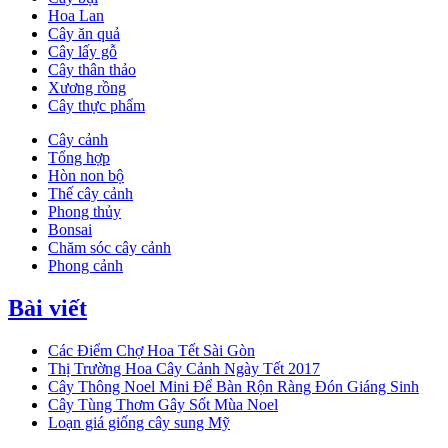
Hoa Lan
Cây ăn quả
Cây lấy gỗ
Cây thân thảo
Xương rồng
Cây thực phẩm
Cây cảnh
Tổng hợp
Hòn non bộ
Thế cây cảnh
Phong thủy
Bonsai
Chăm sóc cây cảnh
Phong cảnh
Bài viết
Các Điểm Chợ Hoa Tết Sài Gòn
Thị Trường Hoa Cây Cảnh Ngày Tết 2017
Cây Thông Noel Mini Để Bàn Rộn Ràng Đón Giáng Sinh
Cây Tùng Thơm Gây Sốt Mùa Noel
Loạn giá giống cây sung Mỹ