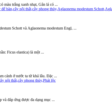
ó màu trắng xanh nhạt, Gân lá có ...
tum Schott và Aglaonema modestum Engl, ...
n: Ficus elastica) là một ...
m cảnh ở nước ta từ khá lâu. Đặc ...
ợp và đáp ứng được đa dạng mục ...