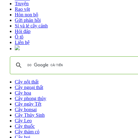
Truyện
Rao vặt
Hòn non bộ
Gửi phản hồi
Sỉ và lẻ cây cảnh
Hỏi đáp
Ô tô
Liên hệ
Cây nội thất
Cây ngoại thất
Cây hoa
Cây phong thủy
Cây ngày Tết
Cây bonsai
Cây Thủy Sinh
Cây Leo
Cây thuốc
Cây thảm cỏ
Cây bụi