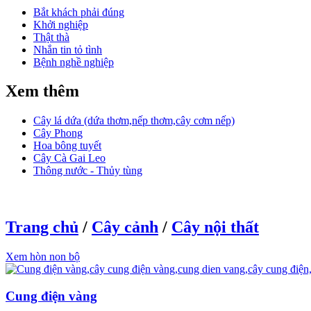
Bắt khách phải đúng
Khởi nghiệp
Thật thà
Nhắn tin tỏ tình
Bệnh nghề nghiệp
Xem thêm
Cây lá dứa (dứa thơm,nếp thơm,cây cơm nếp)
Cây Phong
Hoa bông tuyết
Cây Cà Gai Leo
Thông nước - Thủy tùng
Trang chủ
/
Cây cảnh
/
Cây nội thất
Xem hòn non bộ
Cung điện vàng