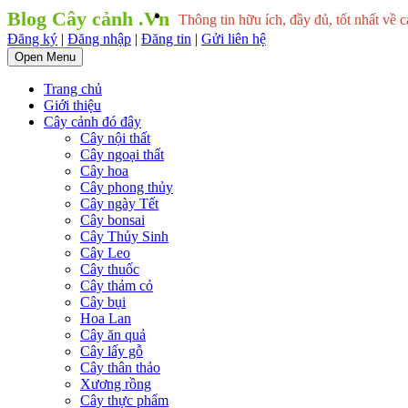
Blog Cây cảnh .Vn
Thông tin hữu ích, đầy đủ, tốt nhất về c
Đăng ký
|
Đăng nhập
|
Đăng tin
|
Gửi liên hệ
Open Menu
Trang chủ
Giới thiệu
Cây cảnh đó đây
Cây nội thất
Cây ngoại thất
Cây hoa
Cây phong thủy
Cây ngày Tết
Cây bonsai
Cây Thủy Sinh
Cây Leo
Cây thuốc
Cây thảm cỏ
Cây bụi
Hoa Lan
Cây ăn quả
Cây lấy gỗ
Cây thân thảo
Xương rồng
Cây thực phẩm