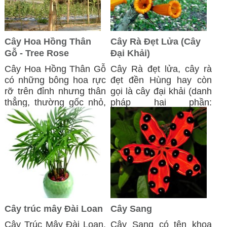
Cây Hoa Hồng Thân
Cây Rà Đẹt Lửa (Cây
Gỗ - Tree Rose
Đại Khải)
Cây Hoa Hồng Thân Gỗ
Cây Rà đẹt lửa, cây rà
có những bông hoa rực
đẹt đền Hùng hay còn
rỡ trên đỉnh nhưng thân
gọi là cây đại khải (danh
thẳng, thường gốc nhỏ,
pháp hai phần:
thân nhỏ, ...
Radermachera ...
Cây trúc mây Đài Loan
Cây Sang
Cây Trúc Mây Đài Loan,
Cây Sang có tên khoa