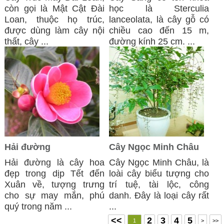
còn gọi là Mật Cật Đài
học là Sterculia
Loan, thuộc họ trúc,
lanceolata, là cây gỗ có
được dùng làm cây nội
chiều cao đến 15 m,
thất, cây ...
đường kính 25 cm. ...
Hải đường
Cây Ngọc Minh Châu
Hải đường là cây hoa
Cây Ngọc Minh Châu, là
đẹp trong dịp Tết đến
loài cây biểu tượng cho
Xuân về, tượng trưng
trí tuệ, tài lộc, công
cho sự may mắn, phú
danh. Đây là loại cây rất
quý trong năm ...
...
<<
2
3
4
5
1
>
>>