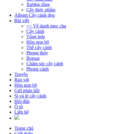
Xương rồng
Cây thực phẩm
Album Cây cảnh đẹp
Bài viết
<< Về danh mục cha
Cây cảnh
Tổng hợp
Hòn non bộ
Thế cây cảnh
Phong thủy
Bonsai
Chăm sóc cây cảnh
Phong cảnh
Truyện
Rao vặt
Hòn non bộ
Gửi phản hồi
Sỉ và lẻ cây cảnh
Hỏi đáp
Ô tô
Liên hệ
Trang chủ
Giới thiệu