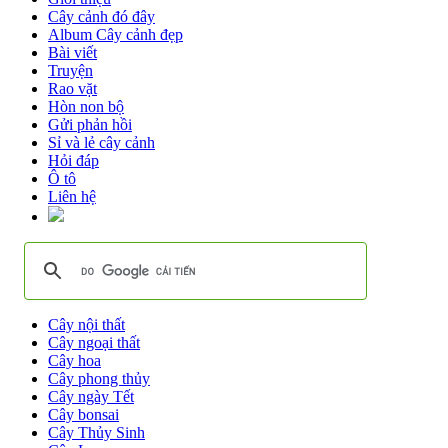
Cây cảnh đó đây
Album Cây cảnh đẹp
Bài viết
Truyện
Rao vặt
Hòn non bộ
Gửi phản hồi
Sỉ và lẻ cây cảnh
Hỏi đáp
Ô tô
Liên hệ
Cây nội thất
Cây ngoại thất
Cây hoa
Cây phong thủy
Cây ngày Tết
Cây bonsai
Cây Thủy Sinh