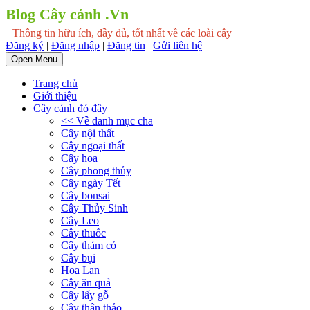
Blog Cây cảnh .Vn
Thông tin hữu ích, đầy đủ, tốt nhất về các loài cây
Đăng ký
|
Đăng nhập
|
Đăng tin
|
Gửi liên hệ
Open Menu
Trang chủ
Giới thiệu
Cây cảnh đó đây
<< Về danh mục cha
Cây nội thất
Cây ngoại thất
Cây hoa
Cây phong thủy
Cây ngày Tết
Cây bonsai
Cây Thủy Sinh
Cây Leo
Cây thuốc
Cây thảm cỏ
Cây bụi
Hoa Lan
Cây ăn quả
Cây lấy gỗ
Cây thân thảo