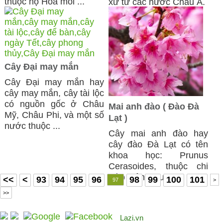
thuộc họ Hoa môi ...
xứ từ các nước Châu Á.
Cây Đại may mắn
Cây Đại may mắn hay
cây may mắn, cây tài lộc
có nguồn gốc ở Châu
Mai anh đào ( Đào Đà
Mỹ, Châu Phi, và một số
Lạt )
nước thuộc ...
Cây mai anh đào hay
cây đào Đà Lạt có tên
khoa học: Prunus
Cerasoides, thuộc chi
Đào Mận (Prunus), ...
<<
<
93
94
95
96
98
99
100
101
97
>
>>
Lazi.vn