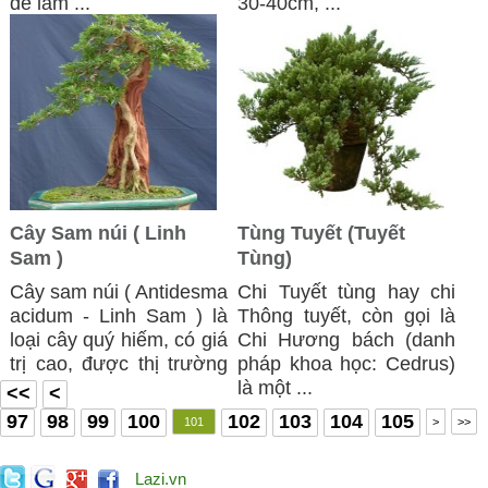
để làm ...
30-40cm, ...
Cây Sam núi ( Linh
Tùng Tuyết (Tuyết
Sam )
Tùng)
Cây sam núi ( Antidesma
Chi Tuyết tùng hay chi
acidum - Linh Sam ) là
Thông tuyết, còn gọi là
loại cây quý hiếm, có giá
Chi Hương bách (danh
trị cao, được thị trường
pháp khoa học: Cedrus)
...
là một ...
<<
<
97
98
99
100
102
103
104
105
101
>
>>
Lazi.vn