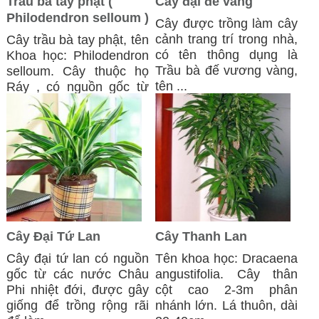
Trầu bà tay phật (
Cây đại đế vàng
Philodendron selloum )
Cây được trồng làm cây
cảnh trang trí trong nhà,
Cây trầu bà tay phật, tên
có tên thông dụng là
Khoa học: Philodendron
Trầu bà đế vương vàng,
selloum. Cây thuộc họ
tên ...
Ráy , có nguồn gốc từ
các đảo ...
Cây Đại Tứ Lan
Cây Thanh Lan
Cây đại tứ lan có nguồn
Tên khoa học: Dracaena
gốc từ các nước Châu
angustifolia. Cây thân
Phi nhiệt đới, được gây
cột cao 2-3m phân
giống để trồng rộng rãi
nhánh lớn. Lá thuôn, dài