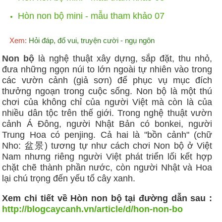
Hòn non bộ mini - mẫu tham khảo 07
Xem:
Hỏi đáp, đố vui, truyện cười - ngụ ngôn
Non bộ
là nghệ thuật xây dựng, sắp đặt, thu nhỏ,
đưa những ngọn núi to lớn ngoài tự nhiên vào trong
các vườn cảnh (giả sơn) để phục vụ mục đích
thưởng ngoạn trong cuộc sống. Non bộ là một thú
chơi của không chỉ của người Việt mà còn là của
nhiều dân tộc trên thế giới. Trong nghệ thuật vườn
cảnh Á Đông, người Nhật Bản có bonkei, người
Trung Hoa có penjing. Cả hai là "bồn cảnh" (chữ
Nho: 盆景) tương tự như cách chơi Non bộ ở Việt
Nam nhưng riêng người Việt phát triển lối kết hợp
chặt chẽ thành phần nước, còn người Nhật và Hoa
lại chú trọng đến yếu tố cây xanh.
Xem chi tiết về Hòn non bộ tại đường dẫn sau :
http://blogcaycanh.vn/article/d/hon-non-bo