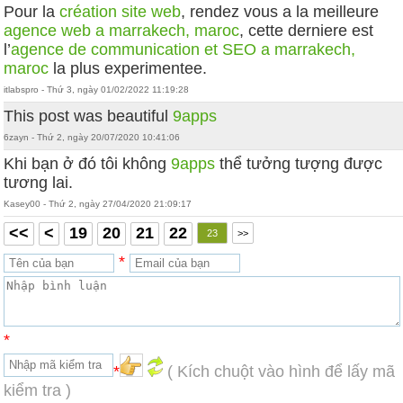
Pour la
création site web
, rendez vous a la meilleure
agence web a marrakech, maroc
, cette derniere est
l’
agence de communication et SEO a marrakech,
maroc
la plus experimentee.
itlabspro - Thứ 3, ngày 01/02/2022 11:19:28
This post was beautiful
9apps
6zayn - Thứ 2, ngày 20/07/2020 10:41:06
Khi bạn ở đó tôi không
9apps
thể tưởng tượng được
tương lai.
Kasey00 - Thứ 2, ngày 27/04/2020 21:09:17
<<
<
19
20
21
22
23
>>
*
*
*
( Kích chuột vào hình để lấy mã
kiểm tra )