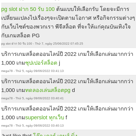
pg slot ฝาก 50 รับ 100
ต้นแบบให้เลือกรับ โดยจะมีการ
เปลี่ยนแปลงไปเรื่องๆจะเปิดตามโอกาศ หรือกิจกรรมต่างๆ
กับเว็บไซต์ของพวกเรา พีจีสล็อต ที่จะให้แก่คุณบันเทิงใจ
กับเกมสล็อต PG
pg slot ฝาก 50 รับ 100 - Thứ 7, ngày 25/06/2022 07:45:25
บริการเกมสล็อตออนไลน์ปี 2022 เกมให้เลือกเล่นมากกว่า
1,000 เกม
ซุปเปอร์สล็อต
j
mega78 - Thứ 5, ngày 09/06/2022 03:41:13
บริการเกมสล็อตออนไลน์ปี 2022 เกมให้เลือกเล่นมากกว่า
1,000 เกม
ทดลองเล่นสล็อตpg
d
mega78 - Thứ 5, ngày 09/06/2022 03:40:41
บริการเกมสล็อตออนไลน์ปี 2022 เกมให้เลือกเล่นมากกว่า
1,000 เกม
superslot ทุกเว็บ
f
mega78 - Thứ 5, ngày 09/06/2022 03:40:13
Just like that
โจ๊ก เกอร์ เกมส์ มิ่ง