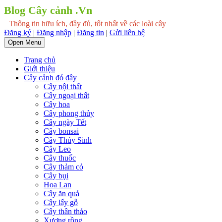
Blog Cây cảnh .Vn
Thông tin hữu ích, đầy đủ, tốt nhất về các loài cây
Đăng ký
|
Đăng nhập
|
Đăng tin
|
Gửi liên hệ
Open Menu
Trang chủ
Giới thiệu
Cây cảnh đó đây
Cây nội thất
Cây ngoại thất
Cây hoa
Cây phong thủy
Cây ngày Tết
Cây bonsai
Cây Thủy Sinh
Cây Leo
Cây thuốc
Cây thảm cỏ
Cây bụi
Hoa Lan
Cây ăn quả
Cây lấy gỗ
Cây thân thảo
Xương rồng