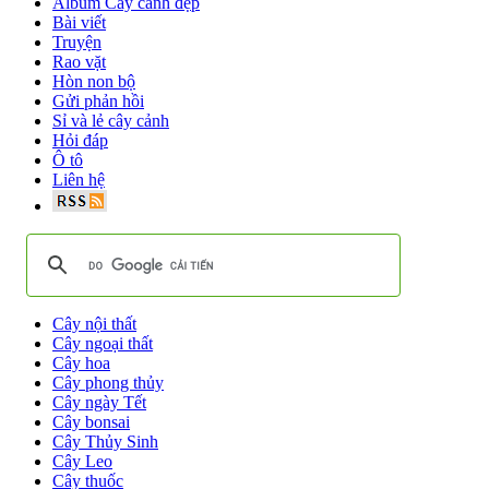
Album Cây cảnh đẹp
Bài viết
Truyện
Rao vặt
Hòn non bộ
Gửi phản hồi
Sỉ và lẻ cây cảnh
Hỏi đáp
Ô tô
Liên hệ
Cây nội thất
Cây ngoại thất
Cây hoa
Cây phong thủy
Cây ngày Tết
Cây bonsai
Cây Thủy Sinh
Cây Leo
Cây thuốc