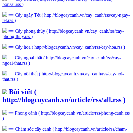
bonsai.rss )
== Cây ngày Tết
( http://blogcaycanh.vn/cay_canh/rss/cay-ngay-
tet.rss )
== Cây phong thủy
( http://blogcaycanh.vn/cay_canh/rss/cay-
phong-thuy.rss )
== Cây hoa
( http://blogcaycanh.vn/cay_canh/rss/cay-hoa.rss )
== Cây ngoại thất
( http://blogcaycanh.vn/cay_canh/rss/cay-
ngoai-that.rss )
== Cây nội thất
( http://blogcaycanh.vn/cay_canh/rss/cay-noi-
that.rss )
Bài viết
(
http://blogcaycanh.vn/article/rss/all.rss )
== Phong cảnh
( http://blogcaycanh.vn/article/rss/phong-canh.rss
)
== Chăm sóc cây cảnh
( http://blogcaycanh.vn/article/rss/cham-