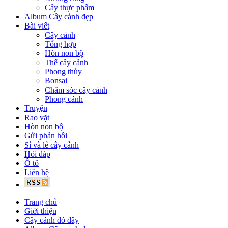
Cây thực phẩm
Album Cây cảnh đẹp
Bài viết
Cây cảnh
Tổng hợp
Hòn non bộ
Thế cây cảnh
Phong thủy
Bonsai
Chăm sóc cây cảnh
Phong cảnh
Truyện
Rao vặt
Hòn non bộ
Gửi phản hồi
Sỉ và lẻ cây cảnh
Hỏi đáp
Ô tô
Liên hệ
Trang chủ
Giới thiệu
Cây cảnh đó đây