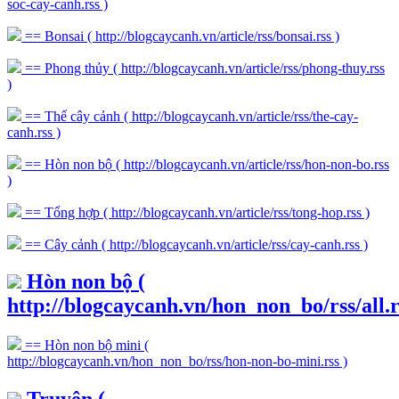
soc-cay-canh.rss )
== Bonsai
( http://blogcaycanh.vn/article/rss/bonsai.rss )
== Phong thủy
( http://blogcaycanh.vn/article/rss/phong-thuy.rss
)
== Thế cây cảnh
( http://blogcaycanh.vn/article/rss/the-cay-
canh.rss )
== Hòn non bộ
( http://blogcaycanh.vn/article/rss/hon-non-bo.rss
)
== Tổng hợp
( http://blogcaycanh.vn/article/rss/tong-hop.rss )
== Cây cảnh
( http://blogcaycanh.vn/article/rss/cay-canh.rss )
Hòn non bộ
(
http://blogcaycanh.vn/hon_non_bo/rss/all.r
== Hòn non bộ mini
(
http://blogcaycanh.vn/hon_non_bo/rss/hon-non-bo-mini.rss )