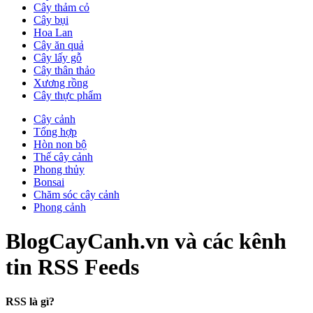
Cây thảm cỏ
Cây bụi
Hoa Lan
Cây ăn quả
Cây lấy gỗ
Cây thân thảo
Xương rồng
Cây thực phẩm
Cây cảnh
Tổng hợp
Hòn non bộ
Thế cây cảnh
Phong thủy
Bonsai
Chăm sóc cây cảnh
Phong cảnh
BlogCayCanh.vn và các kênh
tin RSS Feeds
RSS là gì?