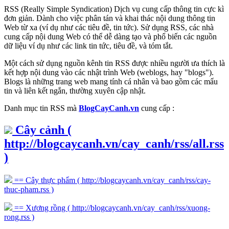
RSS (Really Simple Syndication) Dịch vụ cung cấp thông tin cực kì
đơn giản. Dành cho việc phân tán và khai thác nội dung thông tin
Web từ xa (ví dụ như các tiêu đề, tin tức). Sử dụng RSS, các nhà
cung cấp nội dung Web có thể dễ dàng tạo và phổ biến các nguồn
dữ liệu ví dụ như các link tin tức, tiêu đề, và tóm tắt.
Một cách sử dụng nguồn kênh tin RSS được nhiều người ưa thích là
kết hợp nội dung vào các nhật trình Web (weblogs, hay "blogs").
Blogs là những trang web mang tính cá nhân và bao gồm các mẩu
tin và liên kết ngắn, thường xuyên cập nhật.
Danh mục tin RSS mà
BlogCayCanh.vn
cung cấp :
Cây cảnh
(
http://blogcaycanh.vn/cay_canh/rss/all.rss
)
== Cây thực phẩm
( http://blogcaycanh.vn/cay_canh/rss/cay-
thuc-pham.rss )
== Xương rồng
( http://blogcaycanh.vn/cay_canh/rss/xuong-
rong.rss )