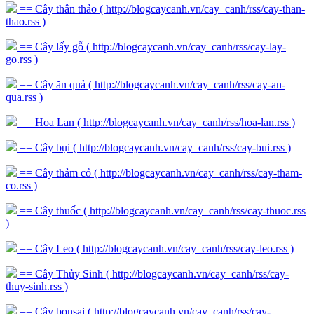
== Cây thân thảo
( http://blogcaycanh.vn/cay_canh/rss/cay-than-
thao.rss )
== Cây lấy gỗ
( http://blogcaycanh.vn/cay_canh/rss/cay-lay-
go.rss )
== Cây ăn quả
( http://blogcaycanh.vn/cay_canh/rss/cay-an-
qua.rss )
== Hoa Lan
( http://blogcaycanh.vn/cay_canh/rss/hoa-lan.rss )
== Cây bụi
( http://blogcaycanh.vn/cay_canh/rss/cay-bui.rss )
== Cây thảm cỏ
( http://blogcaycanh.vn/cay_canh/rss/cay-tham-
co.rss )
== Cây thuốc
( http://blogcaycanh.vn/cay_canh/rss/cay-thuoc.rss
)
== Cây Leo
( http://blogcaycanh.vn/cay_canh/rss/cay-leo.rss )
== Cây Thủy Sinh
( http://blogcaycanh.vn/cay_canh/rss/cay-
thuy-sinh.rss )
== Cây bonsai
( http://blogcaycanh.vn/cay_canh/rss/cay-