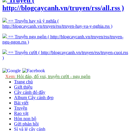
Truyện
(
http://blogcaycanh.vn/truyen/rss/all.rss )
== Truyện hay và ý nghĩa
(
http://blogcaycanh.vn/truyen/rss/truyen-hay-va-y-nghia.rss )
== Truyện ngụ ngôn
( http://blogcaycanh.vn/truyen/rss/truyen-
ngu-ngon.rss )
== Truyện cười
( http://blogcaycanh.vn/truyen/rss/truyen-cuoi.rss
)
Xem:
Hỏi đáp, đố vui, truyện cười - ngụ ngôn
Trang chủ
Giới thiệu
Cây cảnh đó đây
Album Cây cảnh đẹp
Bài viết
Truyện
Rao vặt
Hòn non bộ
Gửi phản hồi
Sỉ và lẻ cây cảnh