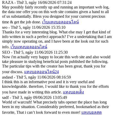
RAZA - Thứ 3, ngày 16/06/2026 07:31:24
May possibly fairly recently up and running an important web log,
the data one offer you on this web site contains given a hand to all
of us substantially. Bless you designed for your current precious
time & get the job done.
เว็บแทงบอลออนไลน์
seo - Thứ 5, ngày 11/06/2026 15:35:10
Thanks for a very interesting blog. What else may I get that kind of
info written in such a perfect approach? I’ve a undertaking that I am
simply now operating on, and I have been at the look out for such
info.
เว็บแทงบอลออนไลน์
SEO - Thứ 5, ngày 11/06/2026 11:25:30
Now i'm actually very happy to locate this web site and also would
take pleasure in studying beneficial posts published the following.
The particular tips with the creator has been great, thank you for
your discuss.
แทงบอลออนไลน์24
asdasd - Thứ 5, ngày 11/06/2026 08:16:59
I think this is an informative post and it is very useful and
knowledgeable. therefore, I would like to thank you for the efforts
you have made in writing this article.
แทงบอลเต็ง
sadf - Thứ 3, ngày 09/06/2026 13:05:49
World of warcraft! What precisely tabs opener the place has long
been in my situation. Considerably preferred, bookmarked as their
favorite, That i can’t look forward to even more!
แทงบอลสด