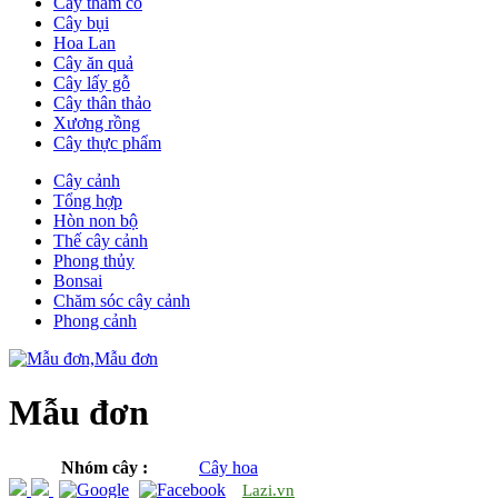
Cây thảm cỏ
Cây bụi
Hoa Lan
Cây ăn quả
Cây lấy gỗ
Cây thân thảo
Xương rồng
Cây thực phẩm
Cây cảnh
Tổng hợp
Hòn non bộ
Thế cây cảnh
Phong thủy
Bonsai
Chăm sóc cây cảnh
Phong cảnh
Mẫu đơn
Nhóm cây :
Cây hoa
Lazi.vn