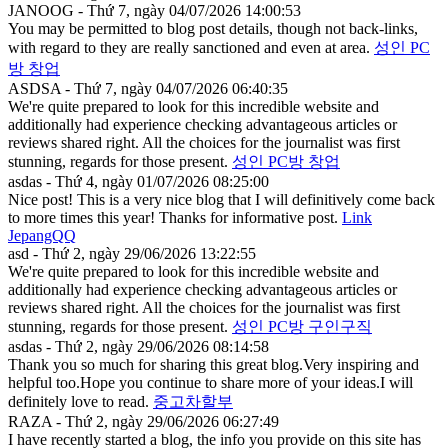
JANOOG - Thứ 7, ngày 04/07/2026 14:00:53
You may be permitted to blog post details, though not back-links,
with regard to they are really sanctioned and even at area.
성인 PC
방 창업
ASDSA - Thứ 7, ngày 04/07/2026 06:40:35
We're quite prepared to look for this incredible website and
additionally had experience checking advantageous articles or
reviews shared right. All the choices for the journalist was first
stunning, regards for those present.
성인 PC방 창업
asdas - Thứ 4, ngày 01/07/2026 08:25:00
Nice post! This is a very nice blog that I will definitively come back
to more times this year! Thanks for informative post.
Link
JepangQQ
asd - Thứ 2, ngày 29/06/2026 13:22:55
We're quite prepared to look for this incredible website and
additionally had experience checking advantageous articles or
reviews shared right. All the choices for the journalist was first
stunning, regards for those present.
성인 PC방 구인구직
asdas - Thứ 2, ngày 29/06/2026 08:14:58
Thank you so much for sharing this great blog.Very inspiring and
helpful too.Hope you continue to share more of your ideas.I will
definitely love to read.
중고차할부
RAZA - Thứ 2, ngày 29/06/2026 06:27:49
I have recently started a blog, the info you provide on this site has