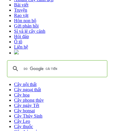
Bài viết
Truyện
Rao vặt
Hòn non bộ
Gửi phản hồi
Sỉ và lẻ cây cảnh
Hỏi đáp
Ô tô
Liên hệ
Cây nội thất
Cây ngoại thất
Cây hoa
Cây phong thủy
Cây ngày Tết
Cây bonsai
Cây Thủy Sinh
Cây Leo
Cây thuốc