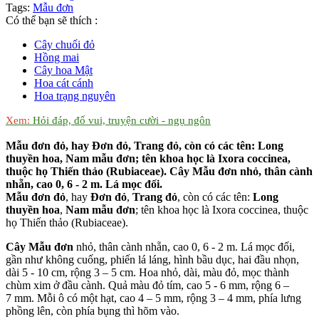
Tags:
Mẫu đơn
Có thể bạn sẽ thích :
Cây chuối đỏ
Hồng mai
Cây hoa Mật
Hoa cát cánh
Hoa trạng nguyên
Xem:
Hỏi đáp, đố vui, truyện cười - ngụ ngôn
Mẫu đơn đỏ, hay Đơn đỏ, Trang đỏ, còn có các tên: Long
thuyền hoa, Nam mẫu đơn; tên khoa học là Ixora coccinea,
thuộc họ Thiến thảo (Rubiaceae). Cây Mẫu đơn nhỏ, thân cành
nhẵn, cao 0, 6 - 2 m. Lá mọc đối.
Mẫu đơn đỏ
, hay
Đơn đỏ
,
Trang đỏ
, còn có các tên:
Long
thuyền hoa
,
Nam mẫu đơn
; tên khoa học là Ixora coccinea, thuộc
họ Thiến thảo (Rubiaceae).
Cây Mẫu đơn
nhỏ, thân cành nhẵn, cao 0, 6 - 2
m
. Lá mọc đối,
gần như không cuống, phiến lá láng, hình bầu dục, hai đầu nhọn,
dài 5 - 10
cm
, rộng 3 – 5 cm. Hoa nhỏ, dài, màu đỏ, mọc thành
chùm xim ở đầu cành. Quả màu đỏ tím, cao 5 - 6
mm
, rộng 6 –
7 mm. Mỗi ô có một hạt, cao 4 – 5 mm, rộng 3 – 4 mm, phía lưng
phồng lên, còn phía bụng thì hõm vào.