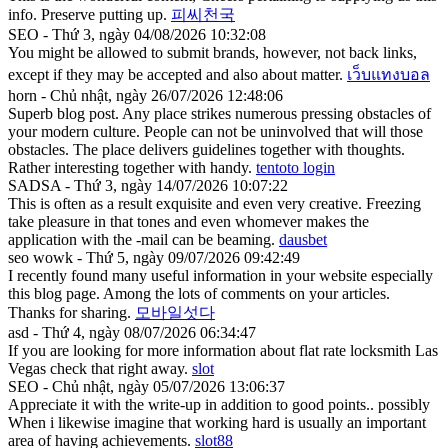
info. Preserve putting up.
피씨천국
SEO - Thứ 3, ngày 04/08/2026 10:32:08
You might be allowed to submit brands, however, not back links,
except if they may be accepted and also about matter.
เว็บแทงบอล
horn - Chủ nhật, ngày 26/07/2026 12:48:06
Superb blog post. Any place strikes numerous pressing obstacles of
your modern culture. People can not be uninvolved that will those
obstacles. The place delivers guidelines together with thoughts.
Rather interesting together with handy.
tentoto login
SADSA - Thứ 3, ngày 14/07/2026 10:07:22
This is often as a result exquisite and even very creative. Freezing
take pleasure in that tones and even whomever makes the
application with the -mail can be beaming.
dausbet
seo wowk - Thứ 5, ngày 09/07/2026 09:42:49
I recently found many useful information in your website especially
this blog page. Among the lots of comments on your articles.
Thanks for sharing.
모바일섯다
asd - Thứ 4, ngày 08/07/2026 06:34:47
If you are looking for more information about flat rate locksmith Las
Vegas check that right away.
slot
SEO - Chủ nhật, ngày 05/07/2026 13:06:37
Appreciate it with the write-up in addition to good points.. possibly
When i likewise imagine that working hard is usually an important
area of having achievements.
slot88