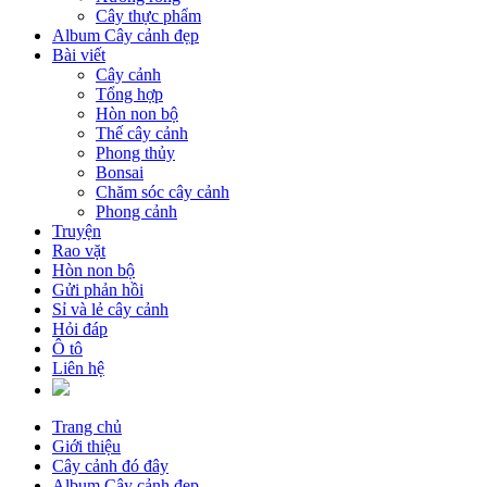
Cây thực phẩm
Album Cây cảnh đẹp
Bài viết
Cây cảnh
Tổng hợp
Hòn non bộ
Thế cây cảnh
Phong thủy
Bonsai
Chăm sóc cây cảnh
Phong cảnh
Truyện
Rao vặt
Hòn non bộ
Gửi phản hồi
Sỉ và lẻ cây cảnh
Hỏi đáp
Ô tô
Liên hệ
Trang chủ
Giới thiệu
Cây cảnh đó đây
Album Cây cảnh đẹp