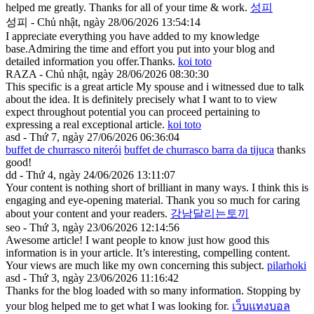
helped me greatly. Thanks for all of your time & work.
성피
성피 - Chủ nhật, ngày 28/06/2026 13:54:14
I appreciate everything you have added to my knowledge
base.Admiring the time and effort you put into your blog and
detailed information you offer.Thanks.
koi toto
RAZA - Chủ nhật, ngày 28/06/2026 08:30:30
This specific is a great article My spouse and i witnessed due to talk
about the idea. It is definitely precisely what I want to to view
expect throughout potential you can proceed pertaining to
expressing a real exceptional article.
koi toto
asd - Thứ 7, ngày 27/06/2026 06:36:04
buffet de churrasco niterói
buffet de churrasco barra da tijuca
thanks
good!
dd - Thứ 4, ngày 24/06/2026 13:11:07
Your content is nothing short of brilliant in many ways. I think this is
engaging and eye-opening material. Thank you so much for caring
about your content and your readers.
강남달리는토끼
seo - Thứ 3, ngày 23/06/2026 12:14:56
Awesome article! I want people to know just how good this
information is in your article. It’s interesting, compelling content.
Your views are much like my own concerning this subject.
pilarhoki
asd - Thứ 3, ngày 23/06/2026 11:16:42
Thanks for the blog loaded with so many information. Stopping by
your blog helped me to get what I was looking for.
เว็บแทงบอล