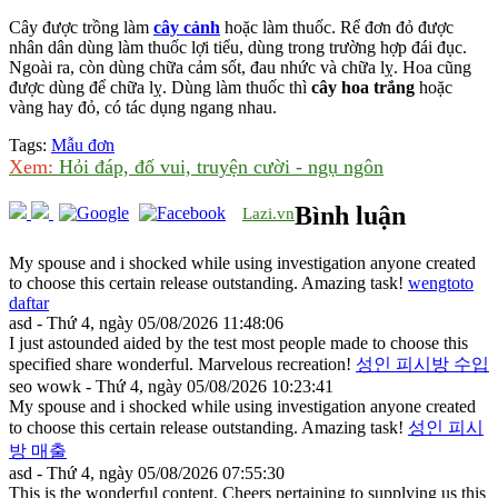
Cây được trồng làm
cây cảnh
hoặc làm thuốc. Rể đơn đỏ được
nhân dân dùng làm thuốc lợi tiểu, dùng trong trường hợp đái đục.
Ngoài ra, còn dùng chữa cảm sốt, đau nhức và chữa lỵ. Hoa cũng
được dùng để chữa lỵ. Dùng làm thuốc thì
cây hoa trắng
hoặc
vàng hay đỏ, có tác dụng ngang nhau.
Tags:
Mẫu đơn
Xem:
Hỏi đáp, đố vui, truyện cười - ngụ ngôn
Bình luận
Lazi.vn
My spouse and i shocked while using investigation anyone created
to choose this certain release outstanding. Amazing task!
wengtoto
daftar
asd - Thứ 4, ngày 05/08/2026 11:48:06
I just astounded aided by the test most people made to choose this
specified share wonderful. Marvelous recreation!
성인 피시방 수입
seo wowk - Thứ 4, ngày 05/08/2026 10:23:41
My spouse and i shocked while using investigation anyone created
to choose this certain release outstanding. Amazing task!
성인 피시
방 매출
asd - Thứ 4, ngày 05/08/2026 07:55:30
This is the wonderful content, Cheers pertaining to supplying us this