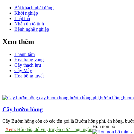
Bắt khách phải đúng
Khởi nghiệp
Thật thà
Nhắn tin tỏ tình
Bệnh nghề nghiệp
Xem thêm
Thanh tâm
Hoa trang vàng
Cây thạch lựu
Cây Mây
Hoa bông tuyết
Cây bướm hồng
Cây Bướm hồng còn có các tên gọi là Bướm hồng phi, én hồng, bướm
Hòn non bộ
Xem:
Hỏi đáp, đố vui, truyện cười - ngụ ngôn