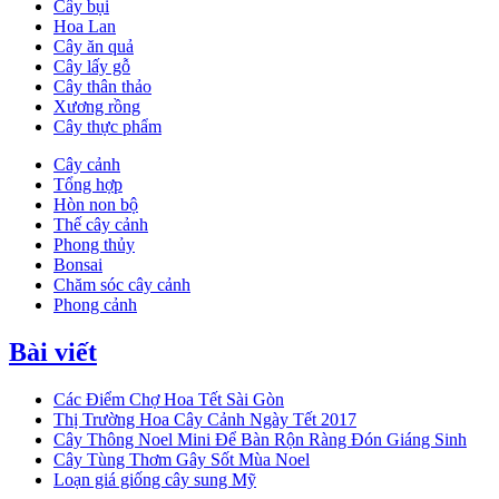
Cây bụi
Hoa Lan
Cây ăn quả
Cây lấy gỗ
Cây thân thảo
Xương rồng
Cây thực phẩm
Cây cảnh
Tổng hợp
Hòn non bộ
Thế cây cảnh
Phong thủy
Bonsai
Chăm sóc cây cảnh
Phong cảnh
Bài viết
Các Điểm Chợ Hoa Tết Sài Gòn
Thị Trường Hoa Cây Cảnh Ngày Tết 2017
Cây Thông Noel Mini Để Bàn Rộn Ràng Đón Giáng Sinh
Cây Tùng Thơm Gây Sốt Mùa Noel
Loạn giá giống cây sung Mỹ