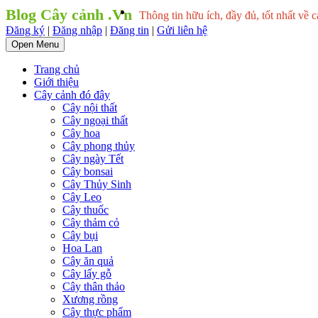
Blog Cây cảnh .Vn
Thông tin hữu ích, đầy đủ, tốt nhất về c
Đăng ký
|
Đăng nhập
|
Đăng tin
|
Gửi liên hệ
Open Menu
Trang chủ
Giới thiệu
Cây cảnh đó đây
Cây nội thất
Cây ngoại thất
Cây hoa
Cây phong thủy
Cây ngày Tết
Cây bonsai
Cây Thủy Sinh
Cây Leo
Cây thuốc
Cây thảm cỏ
Cây bụi
Hoa Lan
Cây ăn quả
Cây lấy gỗ
Cây thân thảo
Xương rồng
Cây thực phẩm