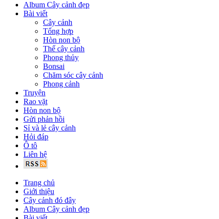
Album Cây cảnh đẹp
Bài viết
Cây cảnh
Tổng hợp
Hòn non bộ
Thế cây cảnh
Phong thủy
Bonsai
Chăm sóc cây cảnh
Phong cảnh
Truyện
Rao vặt
Hòn non bộ
Gửi phản hồi
Sỉ và lẻ cây cảnh
Hỏi đáp
Ô tô
Liên hệ
Trang chủ
Giới thiệu
Cây cảnh đó đây
Album Cây cảnh đẹp
Bài viết