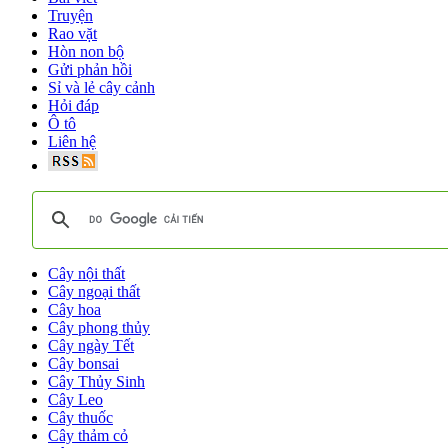
Truyện
Rao vặt
Hòn non bộ
Gửi phản hồi
Sỉ và lẻ cây cảnh
Hỏi đáp
Ô tô
Liên hệ
Cây nội thất
Cây ngoại thất
Cây hoa
Cây phong thủy
Cây ngày Tết
Cây bonsai
Cây Thủy Sinh
Cây Leo
Cây thuốc
Cây thảm cỏ