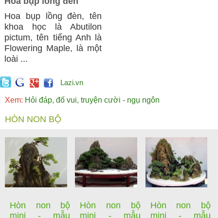
Hoa bụp lồng đèn
Hoa bụp lồng đèn, tên
khoa học là Abutilon
pictum, tên tiếng Anh là
Flowering Maple, là một
loài ...
Lazi.vn
Xem:
Hỏi đáp, đố vui, truyện cười - ngụ ngôn
HÒN NON BỘ
Hòn non bộ
Hòn non bộ
Hòn non bộ
mini - mẫu
mini - mẫu
mini - mẫu