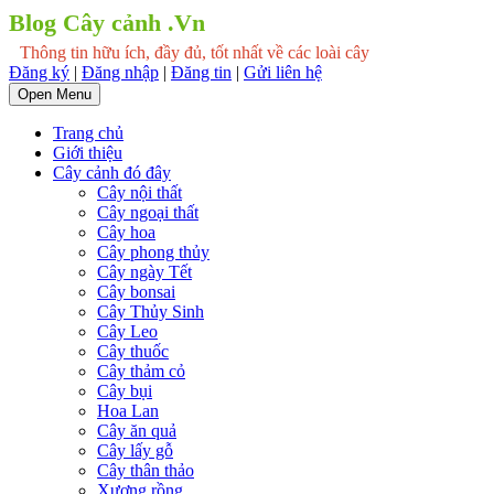
Blog Cây cảnh .Vn
Thông tin hữu ích, đầy đủ, tốt nhất về các loài cây
Đăng ký
|
Đăng nhập
|
Đăng tin
|
Gửi liên hệ
Open Menu
Trang chủ
Giới thiệu
Cây cảnh đó đây
Cây nội thất
Cây ngoại thất
Cây hoa
Cây phong thủy
Cây ngày Tết
Cây bonsai
Cây Thủy Sinh
Cây Leo
Cây thuốc
Cây thảm cỏ
Cây bụi
Hoa Lan
Cây ăn quả
Cây lấy gỗ
Cây thân thảo
Xương rồng