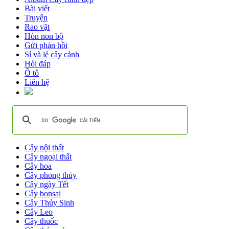
Bài viết
Truyện
Rao vặt
Hòn non bộ
Gửi phản hồi
Sỉ và lẻ cây cảnh
Hỏi đáp
Ô tô
Liên hệ
Cây nội thất
Cây ngoại thất
Cây hoa
Cây phong thủy
Cây ngày Tết
Cây bonsai
Cây Thủy Sinh
Cây Leo
Cây thuốc