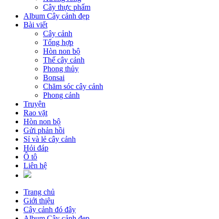
Cây thực phẩm
Album Cây cảnh đẹp
Bài viết
Cây cảnh
Tổng hợp
Hòn non bộ
Thế cây cảnh
Phong thủy
Bonsai
Chăm sóc cây cảnh
Phong cảnh
Truyện
Rao vặt
Hòn non bộ
Gửi phản hồi
Sỉ và lẻ cây cảnh
Hỏi đáp
Ô tô
Liên hệ
Trang chủ
Giới thiệu
Cây cảnh đó đây
Album Cây cảnh đẹp