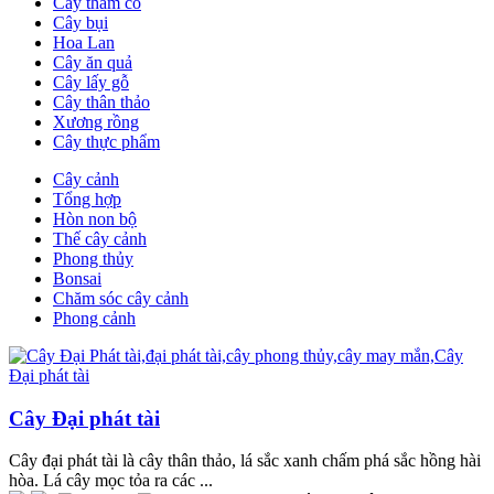
Cây thảm cỏ
Cây bụi
Hoa Lan
Cây ăn quả
Cây lấy gỗ
Cây thân thảo
Xương rồng
Cây thực phẩm
Cây cảnh
Tổng hợp
Hòn non bộ
Thế cây cảnh
Phong thủy
Bonsai
Chăm sóc cây cảnh
Phong cảnh
Cây Đại phát tài
Cây đại phát tài là cây thân thảo, lá sắc xanh chấm phá sắc hồng hài
hòa. Lá cây mọc tỏa ra các ...