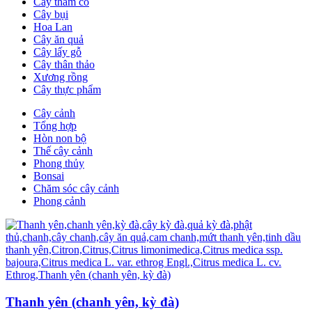
Cây thảm cỏ
Cây bụi
Hoa Lan
Cây ăn quả
Cây lấy gỗ
Cây thân thảo
Xương rồng
Cây thực phẩm
Cây cảnh
Tổng hợp
Hòn non bộ
Thế cây cảnh
Phong thủy
Bonsai
Chăm sóc cây cảnh
Phong cảnh
Thanh yên (chanh yên, kỳ đà)