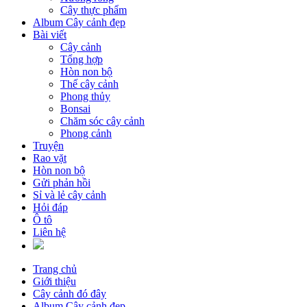
Cây thực phẩm
Album Cây cảnh đẹp
Bài viết
Cây cảnh
Tổng hợp
Hòn non bộ
Thế cây cảnh
Phong thủy
Bonsai
Chăm sóc cây cảnh
Phong cảnh
Truyện
Rao vặt
Hòn non bộ
Gửi phản hồi
Sỉ và lẻ cây cảnh
Hỏi đáp
Ô tô
Liên hệ
Trang chủ
Giới thiệu
Cây cảnh đó đây
Album Cây cảnh đẹp