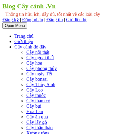
Blog Cây cảnh .Vn
Thông tin hữu ích, đầy đủ, tốt nhất về các loài cây
Đăng ký
|
Đăng nhập
|
Đăng tin
|
Gửi liên hệ
Open Menu
Trang chủ
Giới thiệu
Cây cảnh đó đây
Cây nội thất
Cây ngoại thất
Cây hoa
Cây phong thủy
Cây ngày Tết
Cây bonsai
Cây Thủy Sinh
Cây Leo
Cây thuốc
Cây thảm cỏ
Cây bụi
Hoa Lan
Cây ăn quả
Cây lấy gỗ
Cây thân thảo
Xương rồng