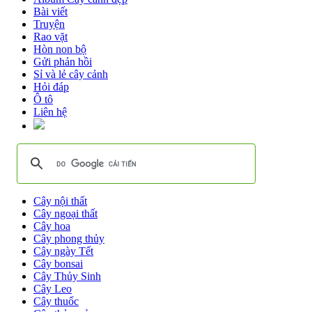
Bài viết
Truyện
Rao vặt
Hòn non bộ
Gửi phản hồi
Sỉ và lẻ cây cảnh
Hỏi đáp
Ô tô
Liên hệ
Cây nội thất
Cây ngoại thất
Cây hoa
Cây phong thủy
Cây ngày Tết
Cây bonsai
Cây Thủy Sinh
Cây Leo
Cây thuốc