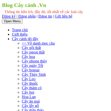
Blog Cây cảnh .Vn
Thông tin hữu ích, đầy đủ, tốt nhất về các loài cây
Đăng ký
|
Đăng nhập
|
Đăng tin
|
Gửi liên hệ
Open Menu
Trang chủ
Giới thiệu
Cây cảnh đó đây
<< Về danh mục cha
Cây nội thất
Cây ngoại thất
Cây hoa
Cây phong thủy
Cây ngày Tết
Cây bonsai
Cây Thủy Sinh
Cây Leo
Cây thuốc
Cây thảm cỏ
Cây bụi
Hoa Lan
Cây ăn quả
Cây lấy gỗ
Cây thân thảo