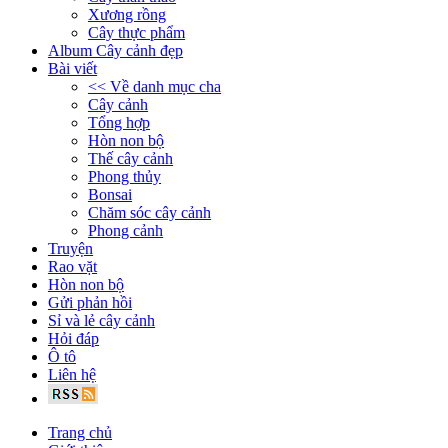
Xương rồng
Cây thực phẩm
Album Cây cảnh đẹp
Bài viết
<< Về danh mục cha
Cây cảnh
Tổng hợp
Hòn non bộ
Thế cây cảnh
Phong thủy
Bonsai
Chăm sóc cây cảnh
Phong cảnh
Truyện
Rao vặt
Hòn non bộ
Gửi phản hồi
Sỉ và lẻ cây cảnh
Hỏi đáp
Ô tô
Liên hệ
Trang chủ