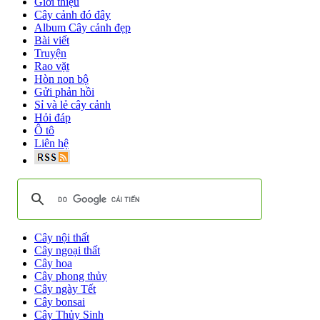
Giới thiệu
Cây cảnh đó đây
Album Cây cảnh đẹp
Bài viết
Truyện
Rao vặt
Hòn non bộ
Gửi phản hồi
Sỉ và lẻ cây cảnh
Hỏi đáp
Ô tô
Liên hệ
Cây nội thất
Cây ngoại thất
Cây hoa
Cây phong thủy
Cây ngày Tết
Cây bonsai
Cây Thủy Sinh