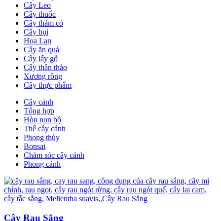
Cây Leo
Cây thuốc
Cây thảm cỏ
Cây bụi
Hoa Lan
Cây ăn quả
Cây lấy gỗ
Cây thân thảo
Xương rồng
Cây thực phẩm
Cây cảnh
Tổng hợp
Hòn non bộ
Thế cây cảnh
Phong thủy
Bonsai
Chăm sóc cây cảnh
Phong cảnh
Cây Rau Sắng