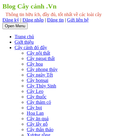
Blog Cây cảnh .Vn
Thông tin hữu ích, đầy đủ, tốt nhất về các loài cây
Đăng ký
|
Đăng nhập
|
Đăng tin
|
Gửi liên hệ
Open Menu
Trang chủ
Giới thiệu
Cây cảnh đó đây
Cây nội thất
Cây ngoại thất
Cây hoa
Cây phong thủy
Cây ngày Tết
Cây bonsai
Cây Thủy Sinh
Cây Leo
Cây thuốc
Cây thảm cỏ
Cây bụi
Hoa Lan
Cây ăn quả
Cây lấy gỗ
Cây thân thảo
Xương rồng