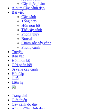
Cây thực phẩm
Album Cây cảnh đẹp
Bài viết
Cây cảnh
Tổng hợp
Hòn non bộ
Thế cây cảnh
Phong thủy
Bonsai
Chăm sóc cây cảnh
Phong cảnh
Truyện
Rao vặt
Hòn non bộ
Gửi phản hồi
Sỉ và lẻ cây cảnh
Hỏi đáp
Ô tô
Liên hệ
Trang chủ
Giới thiệu
Cây cảnh đó đây
Album Cây cảnh đẹp