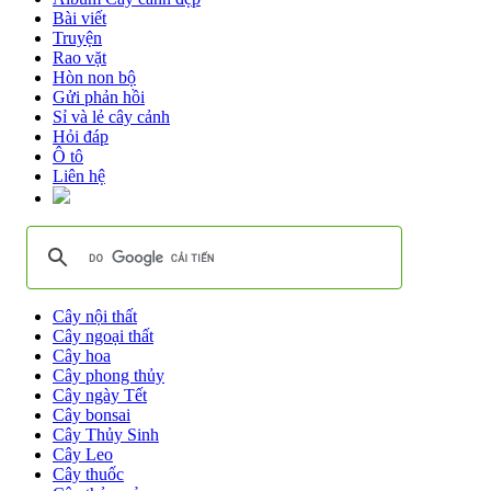
Bài viết
Truyện
Rao vặt
Hòn non bộ
Gửi phản hồi
Sỉ và lẻ cây cảnh
Hỏi đáp
Ô tô
Liên hệ
Cây nội thất
Cây ngoại thất
Cây hoa
Cây phong thủy
Cây ngày Tết
Cây bonsai
Cây Thủy Sinh
Cây Leo
Cây thuốc