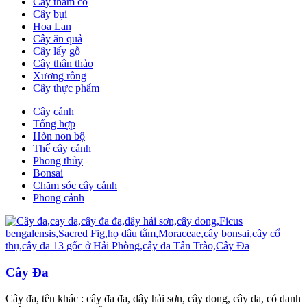
Cây thảm cỏ
Cây bụi
Hoa Lan
Cây ăn quả
Cây lấy gỗ
Cây thân thảo
Xương rồng
Cây thực phẩm
Cây cảnh
Tổng hợp
Hòn non bộ
Thế cây cảnh
Phong thủy
Bonsai
Chăm sóc cây cảnh
Phong cảnh
Cây Đa
Cây đa, tên khác : cây đa đa, dây hải sơn, cây dong, cây da, có danh