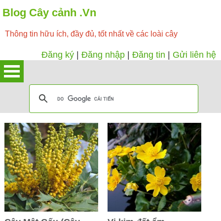
Blog Cây cảnh .Vn
Thông tin hữu ích, đầy đủ, tốt nhất về các loài cây
Đăng ký
|
Đăng nhập
|
Đăng tin
|
Gửi liên hệ