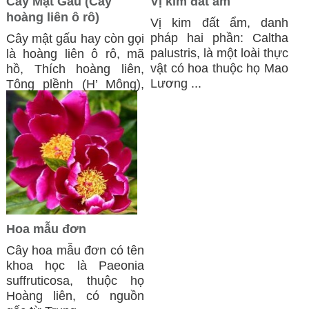
Cây Mật Gấu (Cây
Vị kim đất ẩm
hoàng liên ô rô)
Vị kim đất ẩm, danh
pháp hai phần: Caltha
​Cây mật gấu hay còn gọi
palustris, là một loài thực
là hoàng liên ô rô, mã
vật có hoa thuộc họ Mao
hồ, Thích hoàng liên,
Lương ...
Tông plềnh (H’ Mông),
tên khoa ...
Hoa mẫu đơn
Cây hoa mẫu đơn có tên
khoa học là Paeonia
suffruticosa, thuộc họ
Hoàng liên, có nguồn