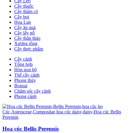
Cây Leo
Cây thuốc
Cây thảm cỏ
Cây bụi
Hoa Lan
Cây ăn quả
Cây lấy gỗ
Cây thân thảo
Xương rồng
Cây thực phẩm
Cây cảnh
Tổng hợp
Hòn non bộ
Thế cây cảnh
Phong thủy
Bonsai
Chăm sóc cây cảnh
Phong cảnh
Hoa cúc Bellis Perennis