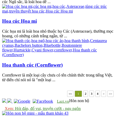
cúc Ngũ sắc, là loài hoa dễ ...
Hoa cúc Họa mi
Cúc họa mi là loài hoa nhỏ thuộc họ Cúc (Asteraceae), thường mọc
hoang, có những cánh trắng ngần, từ ...
Hoa thanh cúc (Cornflower)
Cornflower là một loại cây chưa có tên chính thức trong tiếng Việt,
từ điển chỉ nói nó là "một loại ...
<<
1
2
3
4
>
>>
Hòn non bộ
Lazi.vn
Xem:
Hỏi đáp, đố vui, truyện cười - ngụ ngôn