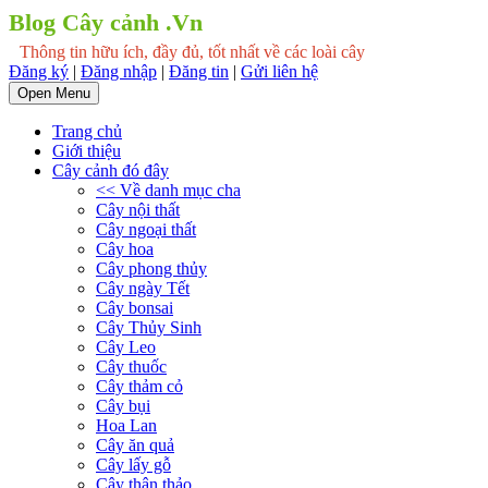
Blog Cây cảnh .Vn
Thông tin hữu ích, đầy đủ, tốt nhất về các loài cây
Đăng ký
|
Đăng nhập
|
Đăng tin
|
Gửi liên hệ
Open Menu
Trang chủ
Giới thiệu
Cây cảnh đó đây
<< Về danh mục cha
Cây nội thất
Cây ngoại thất
Cây hoa
Cây phong thủy
Cây ngày Tết
Cây bonsai
Cây Thủy Sinh
Cây Leo
Cây thuốc
Cây thảm cỏ
Cây bụi
Hoa Lan
Cây ăn quả
Cây lấy gỗ
Cây thân thảo