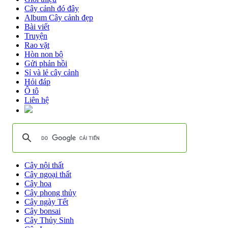
Cây cảnh đó đây
Album Cây cảnh đẹp
Bài viết
Truyện
Rao vặt
Hòn non bộ
Gửi phản hồi
Sỉ và lẻ cây cảnh
Hỏi đáp
Ô tô
Liên hệ
Cây nội thất
Cây ngoại thất
Cây hoa
Cây phong thủy
Cây ngày Tết
Cây bonsai
Cây Thủy Sinh