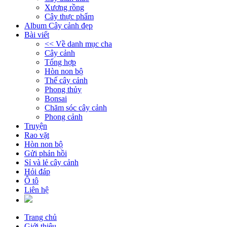
Xương rồng
Cây thực phẩm
Album Cây cảnh đẹp
Bài viết
<< Về danh mục cha
Cây cảnh
Tổng hợp
Hòn non bộ
Thế cây cảnh
Phong thủy
Bonsai
Chăm sóc cây cảnh
Phong cảnh
Truyện
Rao vặt
Hòn non bộ
Gửi phản hồi
Sỉ và lẻ cây cảnh
Hỏi đáp
Ô tô
Liên hệ
Trang chủ
Giới thiệu