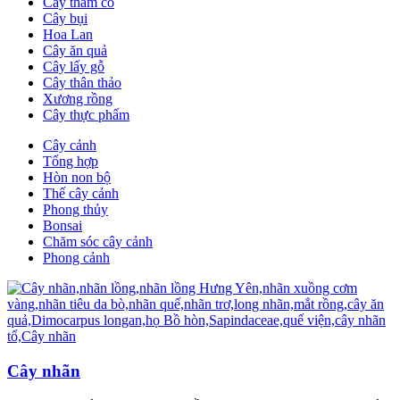
Cây thảm cỏ
Cây bụi
Hoa Lan
Cây ăn quả
Cây lấy gỗ
Cây thân thảo
Xương rồng
Cây thực phẩm
Cây cảnh
Tổng hợp
Hòn non bộ
Thế cây cảnh
Phong thủy
Bonsai
Chăm sóc cây cảnh
Phong cảnh
Cây nhãn