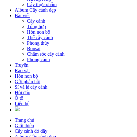
Cây thực phẩm
Album Cây cảnh đẹp
Bài viết
Cây cảnh
Tổng hợp
Hòn non bộ
Thế cây cảnh
Phong thủy
Bonsai
Chăm sóc cây cảnh
Phong cảnh
Truyện
Rao vặt
Hòn non bộ
Gửi phản hồi
Sỉ và lẻ cây cảnh
Hỏi đáp
Ô tô
Liên hệ
Trang chủ
Giới thiệu
Cây cảnh đó đây
Album Cây cảnh đẹp