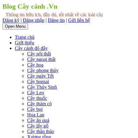
Blog Cây cảnh .Vn
Thông tin hữu ích, đầy đủ, tốt nhất về các loài cây
Đăng ký
|
Đăng nhập
|
Đăng tin
|
Gửi liên hệ
Open Menu
Trang chủ
Giới thiệu
Cây cảnh đó đây
Cây nội thất
Cây ngoại thất
Cây hoa
Cây phong thủy
Cây ngày Tết
Cây bonsai
Cây Thủy Sinh
Cây Leo
Cây thuốc
Cây thảm cỏ
Cây bụi
Hoa Lan
Cây ăn quả
Cây lấy gỗ
Cây thân thảo
Xương rồng