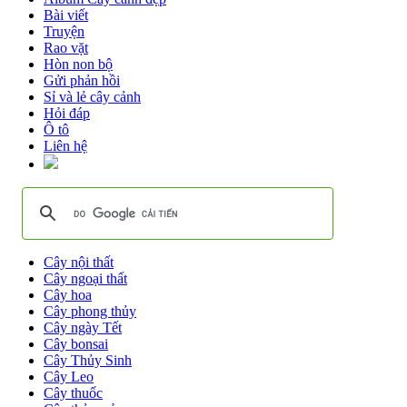
Bài viết
Truyện
Rao vặt
Hòn non bộ
Gửi phản hồi
Sỉ và lẻ cây cảnh
Hỏi đáp
Ô tô
Liên hệ
Cây nội thất
Cây ngoại thất
Cây hoa
Cây phong thủy
Cây ngày Tết
Cây bonsai
Cây Thủy Sinh
Cây Leo
Cây thuốc