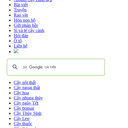
Bài viết
Truyện
Rao vặt
Hòn non bộ
Gửi phản hồi
Sỉ và lẻ cây cảnh
Hỏi đáp
Ô tô
Liên hệ
Cây nội thất
Cây ngoại thất
Cây hoa
Cây phong thủy
Cây ngày Tết
Cây bonsai
Cây Thủy Sinh
Cây Leo
Cây thuốc