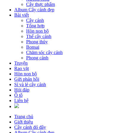
Cây thực phẩm
Album Cây cảnh đẹp
Bài viết
Cây cảnh
Tổng hợp
Hòn non bộ
Thế cây cảnh
Phong thủy
Bonsai
Chăm sóc cây cảnh
Phong cảnh
Truyện
Rao vặt
Hòn non bộ
Gửi phản hồi
Sỉ và lẻ cây cảnh
Hỏi đáp
Ô tô
Liên hệ
Trang chủ
Giới thiệu
Cây cảnh đó đây
Album Cây cảnh đẹp