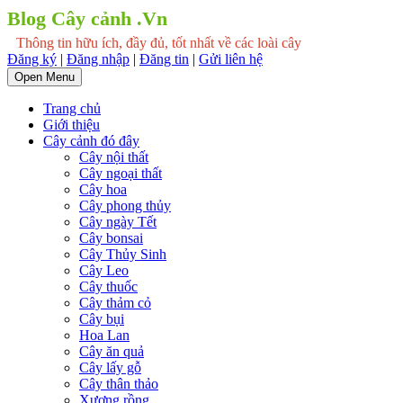
Blog Cây cảnh .Vn
Thông tin hữu ích, đầy đủ, tốt nhất về các loài cây
Đăng ký
|
Đăng nhập
|
Đăng tin
|
Gửi liên hệ
Open Menu
Trang chủ
Giới thiệu
Cây cảnh đó đây
Cây nội thất
Cây ngoại thất
Cây hoa
Cây phong thủy
Cây ngày Tết
Cây bonsai
Cây Thủy Sinh
Cây Leo
Cây thuốc
Cây thảm cỏ
Cây bụi
Hoa Lan
Cây ăn quả
Cây lấy gỗ
Cây thân thảo
Xương rồng