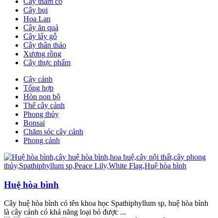
Cây thảm cỏ
Cây bụi
Hoa Lan
Cây ăn quả
Cây lấy gỗ
Cây thân thảo
Xương rồng
Cây thực phẩm
Cây cảnh
Tổng hợp
Hòn non bộ
Thế cây cảnh
Phong thủy
Bonsai
Chăm sóc cây cảnh
Phong cảnh
Huệ hòa bình
Cây huệ hòa bình có tên khoa học Spathiphyllum sp, huệ hòa bình
là cây cảnh có khả năng loại bỏ được ...