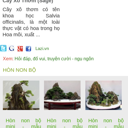
Cây Xô Thơm (Sage)
Cây xô thơm có tên
khoa học Salvia
officinalis, là một loài
thực vật có hoa trong họ
Hoa môi, xuất ...
Lazi.vn
Xem:
Hỏi đáp, đố vui, truyện cười - ngụ ngôn
HÒN NON BỘ
Hòn non bộ
Hòn non bộ
Hòn non bộ
mini - mẫu
mini - mẫu
mini - mẫu