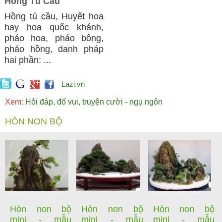
Hồng Tú Cầu
Hồng tú cầu, Huyết hoa
hay hoa quốc khánh,
pháo hoa, pháo bông,
pháo hồng, danh pháp
hai phần: ...
Lazi.vn
Xem:
Hỏi đáp, đố vui, truyện cười - ngụ ngôn
HÒN NON BỘ
Hòn non bộ
Hòn non bộ
Hòn non bộ
mini - mẫu
mini - mẫu
mini - mẫu