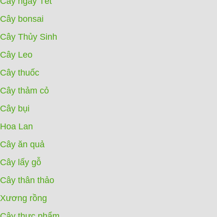
Cây ngày Tết
Cây bonsai
Cây Thủy Sinh
Cây Leo
Cây thuốc
Cây thảm cỏ
Cây bụi
Hoa Lan
Cây ăn quả
Cây lấy gỗ
Cây thân thảo
Xương rồng
Cây thực phẩm