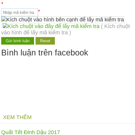
*
*
( Kích chuột
vào hình để lấy mã kiểm tra )
Bình luận trên facebook
XEM THÊM
Quất Tết Đinh Dậu 2017