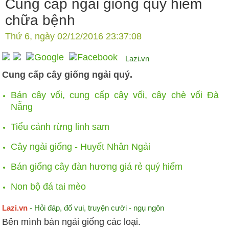
Cung cấp ngải giống quý hiếm
chữa bệnh
Thứ 6, ngày 02/12/2016 23:37:08
Lazi.vn
Cung cấp cây giống ngải quý.
Bán cây vối, cung cấp cây vối, cây chè vối Đà
Nẵng
Tiểu cảnh rừng linh sam
Cây ngải giống - Huyết Nhân Ngải
Bán giống cây đàn hương giá rẻ quý hiếm
Non bộ đá tai mèo
Lazi.vn
- Hỏi đáp, đố vui, truyện cười - ngụ ngôn
Bên mình bán ngải giống các loại.