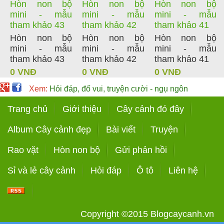
Hòn non bộ
Hòn non bộ
Hòn non bộ
mini - mẫu
mini - mẫu
mini - mẫu
tham khảo 43
tham khảo 42
tham khảo 41
Hòn non bộ
Hòn non bộ
Hòn non bộ
mini - mẫu
mini - mẫu
mini - mẫu
tham khảo 43
tham khảo 42
tham khảo 41
0 VNĐ
0 VNĐ
0 VNĐ
Xem:
Hỏi đáp, đố vui, truyện cười - ngụ ngôn
Trang chủ
Giới thiệu
Cây cảnh đó đây
Album Cây cảnh đẹp
Bài viết
Truyện
Rao vặt
Hòn non bộ
Gửi phản hồi
Sỉ và lẻ cây cảnh
Hỏi đáp
Ô tô
Liên hệ
Copyright ©2015
Blogcaycanh.vn