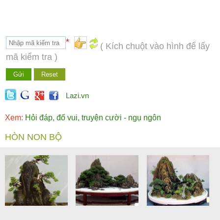
*
( Kích chuột vào hình để lấy
mã kiểm tra )
Lazi.vn
Xem:
Hỏi đáp, đố vui, truyện cười - ngụ ngôn
HÒN NON BỘ