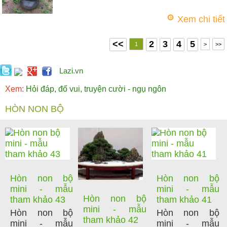
Xem chi tiết
<<
2
3
4
5
1
>
>>
Lazi.vn
Xem:
Hỏi đáp, đố vui, truyện cười - ngụ ngôn
HÒN NON BỘ
Hòn non bộ
Hòn non bộ
mini - mẫu
mini - mẫu
Hòn non bộ
tham khảo 43
tham khảo 41
mini - mẫu
Hòn non bộ
Hòn non bộ
tham khảo 42
mini - mẫu
mini - mẫu