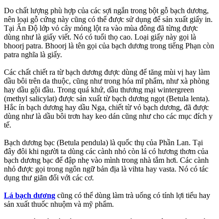
Do chất lượng phù hợp của các sợi ngắn trong bột gỗ bạch dương,
nên loại gỗ cứng này cũng có thể được sử dụng để sản xuất giấy in.
Tại Ấn Độ lớp vỏ cây mỏng lột ra vào mùa đông đã từng được
dùng như là giấy viết. Nó có tuổi thọ cao. Loại giấy này gọi là
bhoorj patra. Bhoorj là tên gọi của bạch dương trong tiếng Phạn còn
patra nghĩa là giấy.
Các chất chiết ra từ bạch dương được dùng để tăng mùi vị hay làm
dầu bôi trên da thuộc, cũng như trong hóa mĩ phẩm, như xà phòng
hay dầu gội đầu. Trong quá khứ, dầu thương mại wintergreen
(methyl salicylat) được sản xuất từ bạch dương ngọt (Betula lenta).
Hắc ín bạch dương hay dầu Nga, chiết từ vỏ bạch dương, đã được
dùng như là dầu bôi trơn hay keo dán cũng như cho các mục đích y
tế.
Bạch dương bạc (Betula pendula) là quốc thụ của Phần Lan. Tại
đây đôi khi người ta dùng các cành nhỏ còn lá có hương thơm của
bạch dương bạc để đập nhẹ vào mình trong nhà tắm hơi. Các cành
nhỏ được gọi trong ngôn ngữ bản địa là vihta hay vasta. Nó có tác
dụng thư giãn đối với các cơ.
Lá bạch dương
cũng có thể dùng làm trà uống có tính lợi tiểu hay
sản xuất thuốc nhuộm và mỹ phẩm.