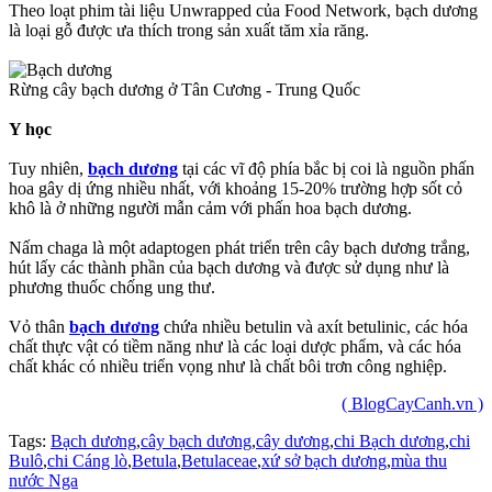
Theo loạt phim tài liệu Unwrapped của Food Network, bạch dương
là loại gỗ được ưa thích trong sản xuất tăm xỉa răng.
Rừng cây bạch dương ở Tân Cương - Trung Quốc
Y học
Tuy nhiên,
bạch dương
tại các vĩ độ phía bắc bị coi là nguồn phấn
hoa gây dị ứng nhiều nhất, với khoảng 15-20% trường hợp sốt cỏ
khô là ở những người mẫn cảm với phấn hoa bạch dương.
Nấm chaga là một adaptogen phát triển trên cây bạch dương trắng,
hút lấy các thành phần của bạch dương và được sử dụng như là
phương thuốc chống ung thư.
Vỏ thân
bạch dương
chứa nhiều betulin và axít betulinic, các hóa
chất thực vật có tiềm năng như là các loại dược phẩm, và các hóa
chất khác có nhiều triển vọng như là chất bôi trơn công nghiệp.
( BlogCayCanh.vn )
Tags:
Bạch dương
,
cây bạch dương
,
cây dương
,
chi Bạch dương
,
chi
Bulô
,
chi Cáng lò
,
Betula
,
Betulaceae
,
xứ sở bạch dương
,
mùa thu
nước Nga