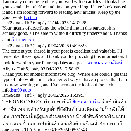
I am really enjoying reading your well written articles. It looks like
you spend a lot of effort and time on your blog. I have bookmarked
it and I am looking forward to reading new articles. Keep up the
good work.
lsmthai
lsm99dna - Thứ 6, ngày 11/04/2025 14:33:28
Your means of describing the whole thing in this paragraph is
actually good, all be able to without difficulty understand it, Thanks
a lot
เว็บบาคาร่า
lsm99dna - Thứ 2, ngày 07/04/2025 04:16:23
The content you shared in your post is excellent and valuable. I'll
remember these tips, and thank you for providing this information. I
look forward to your future updates and posts
แทงบอลออนไลน์
Aliyu - Thứ 5, ngày 03/04/2025 12:58:42
Thank you for another informative blog. Where else could I get that
type of info written in such a perfect way? I have a project that I am
just now working on, and I’ve been on the look out for such
info.
lsm99 auto
lsm99dna - Thứ 4, ngày 26/02/2025 15:39:14
THE ONE CARGO บริการ คาร์โก้
สั่งของจากจีน
นำเข้าสินค้า
จากจีน เหมาะสำหรับลูกค้าที่สั่งสินค้า และติดต่อกับร้านจีนได้
เอง เราพร้อมเป็นผู้ดูแล ส่วนของการ นำเข้าสินค้าจากจีน แบบ
ครบวงจร ตั้งแต่การรับสินค้า แยกสินค้า พร้อมทั้งจัดการภาษี
one cargo - Thứ 5, ngày 03/10/2024 08:51:48