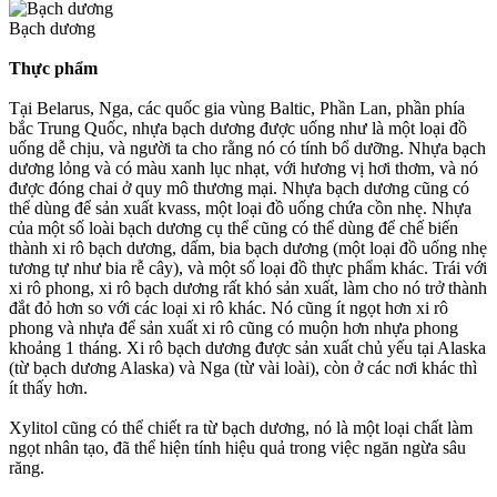
Bạch dương
Thực phẩm
Tại Belarus, Nga, các quốc gia vùng Baltic, Phần Lan, phần phía
bắc Trung Quốc, nhựa bạch dương được uống như là một loại đồ
uống dễ chịu, và người ta cho rằng nó có tính bổ dưỡng. Nhựa bạch
dương lỏng và có màu xanh lục nhạt, với hương vị hơi thơm, và nó
được đóng chai ở quy mô thương mại. Nhựa bạch dương cũng có
thể dùng để sản xuất kvass, một loại đồ uống chứa cồn nhẹ. Nhựa
của một số loài bạch dương cụ thể cũng có thể dùng để chế biến
thành xi rô bạch dương, dấm, bia bạch dương (một loại đồ uống nhẹ
tương tự như bia rễ cây), và một số loại đồ thực phẩm khác. Trái với
xi rô phong, xi rô bạch dương rất khó sản xuất, làm cho nó trở thành
đắt đỏ hơn so với các loại xi rô khác. Nó cũng ít ngọt hơn xi rô
phong và nhựa để sản xuất xi rô cũng có muộn hơn nhựa phong
khoảng 1 tháng. Xi rô bạch dương được sản xuất chủ yếu tại Alaska
(từ bạch dương Alaska) và Nga (từ vài loài), còn ở các nơi khác thì
ít thấy hơn.
Xylitol cũng có thể chiết ra từ bạch dương, nó là một loại chất làm
ngọt nhân tạo, đã thể hiện tính hiệu quả trong việc ngăn ngừa sâu
răng.