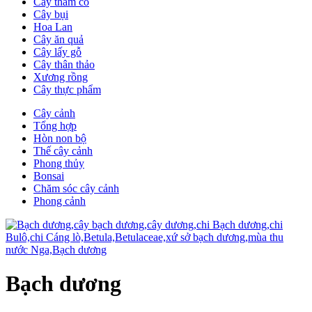
Cây thảm cỏ
Cây bụi
Hoa Lan
Cây ăn quả
Cây lấy gỗ
Cây thân thảo
Xương rồng
Cây thực phẩm
Cây cảnh
Tổng hợp
Hòn non bộ
Thế cây cảnh
Phong thủy
Bonsai
Chăm sóc cây cảnh
Phong cảnh
Bạch dương