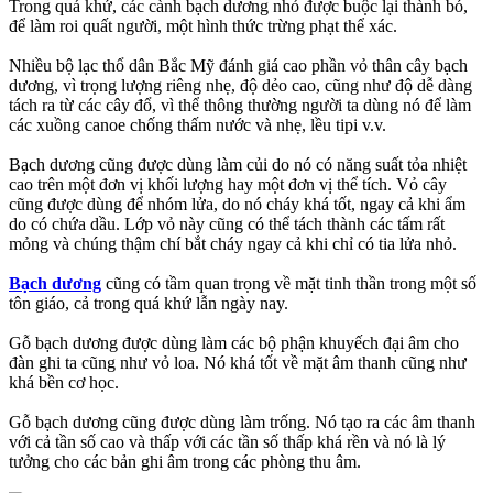
Trong quá khứ, các cành bạch dương nhỏ được buộc lại thành bó,
để làm roi quất người, một hình thức trừng phạt thể xác.
Nhiều bộ lạc thổ dân Bắc Mỹ đánh giá cao phần vỏ thân cây bạch
dương, vì trọng lượng riêng nhẹ, độ dẻo cao, cũng như độ dễ dàng
tách ra từ các cây đổ, vì thể thông thường người ta dùng nó để làm
các xuồng canoe chống thấm nước và nhẹ, lều tipi v.v.
Bạch dương cũng được dùng làm củi do nó có năng suất tỏa nhiệt
cao trên một đơn vị khối lượng hay một đơn vị thể tích. Vỏ cây
cũng được dùng để nhóm lửa, do nó cháy khá tốt, ngay cả khi ẩm
do có chứa dầu. Lớp vỏ này cũng có thể tách thành các tấm rất
mỏng và chúng thậm chí bắt cháy ngay cả khi chỉ có tia lửa nhỏ.
Bạch dương
cũng có tầm quan trọng về mặt tinh thần trong một số
tôn giáo, cả trong quá khứ lẫn ngày nay.
Gỗ bạch dương được dùng làm các bộ phận khuyếch đại âm cho
đàn ghi ta cũng như vỏ loa. Nó khá tốt về mặt âm thanh cũng như
khá bền cơ học.
Gỗ bạch dương cũng được dùng làm trống. Nó tạo ra các âm thanh
với cả tần số cao và thấp với các tần số thấp khá rền và nó là lý
tưởng cho các bản ghi âm trong các phòng thu âm.