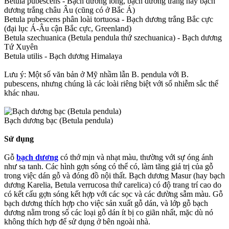
Betula pubescens - Bạch dương lông, bạch dương trắng hay bạch
dương trắng châu Âu (cũng có ở Bắc Á)
Betula pubescens phân loài tortuosa - Bạch dương trắng Bắc cực
(đại lục Á-Âu cận Bắc cực, Greenland)
Betula szechuanica (Betula pendula thứ szechuanica) - Bạch dương
Tứ Xuyên
Betula utilis - Bạch dương Himalaya
Lưu ý: Một số văn bản ở Mỹ nhầm lẫn B. pendula với B.
pubescens, nhưng chúng là các loài riêng biệt với số nhiễm sắc thể
khác nhau.
Bạch dương bạc (Betula pendula)
Sử dụng
Gỗ
bạch dương
có thớ mịn và nhạt màu, thường với sự óng ánh
như sa tanh. Các hình gợn sóng có thể có, làm tăng giá trị của gỗ
trong việc dán gỗ và đóng đồ nội thất. Bạch dương Masur (hay bạch
dương Karelia, Betula verrucosa thứ carelica) có độ trang trí cao do
có kết cấu gợn sóng kết hợp với các sọc và các đường sẫm màu. Gỗ
bạch dương thích hợp cho việc sản xuất gỗ dán, và lớp gỗ bạch
dương nằm trong số các loại gỗ dán ít bị co giãn nhất, mặc dù nó
không thích hợp để sử dụng ở bên ngoài nhà.