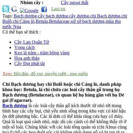
Nhóm cây :
Cây ngoại thất
Lazi.vn
Tags:
Bạch dương
,
cây bạch dương
,
cây dương
,
chi Bạch dương
,
chi
Bulô
,
chi Cáng lò
,
Betula
,
Betulaceae
,
xứ sở bạch dương
,
mùa thu
nước Nga
Có thể bạn sẽ thích :
Cây Lan Quân Tử
Vọng cách
Keo lá tràm - tràm bông vàng
Hoa anh thảo
Cây Đại phát tài
Xem:
Hỏi đáp, đố vui, truyện cười - ngụ ngôn
Chi Bạch dương hay chi Bulô hoặc chi Cáng lò, danh pháp
khoa học: Betula, là chi chứa các loài cây thân gỗ trong họ
Bạch dương (Betulaceae), có quan hệ họ hàng gần với họ Dẻ
gai (Fagaceae).
Bạch dương
là các loài cây thân gỗ kích thước từ nhỏ tới trung
bình hay các cây bụi, chủ yếu sinh sống trong khu vực có khí hậu
ộn đới phương bắc. Các lá đơn có thể khía răng cưa hay có thùy.
Quả là loại quả cánh nhỏ, mặc dù các cánh có thể không thấy rõ ở
một số loài. Chúng khác với các loài tống quán sủ (chi Alnus cùng
họ) ở chỗ các hoa đuôi sóc cái không phải dạng gỗ và bị tan rã ra