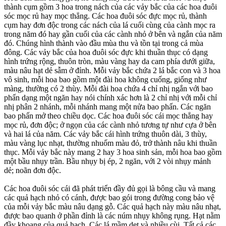
thành cụm gồm 3 hoa trong nách của các vảy bắc của các hoa đuôi
sóc mọc rủ hay mọc thẳng. Các hoa đuôi sóc đực mọc rủ, thành
cụm hay đơn độc trong các nách của lá cuối cùng của cành mọc ra
trong năm đó hay gần cuối của các cành nhỏ ở bên và ngắn của năm
đó. Chúng hình thành vào đầu mùa thu và tồn tại trong cả mùa
đông. Các vảy bắc của hoa đuôi sóc đực khi thuần thục có dạng
hình trứng rộng, thuôn tròn, màu vàng hay da cam phía dưới giữa,
màu nâu hạt dẻ sẫm ở đỉnh. Mỗi vảy bắc chứa 2 lá bắc con và 3 hoa
vô sinh, mỗi hoa bao gồm một đài hoa không cuống, giống như
màng, thường có 2 thùy. Mỗi đài hoa chứa 4 chỉ nhị ngắn với bao
phấn dạng một ngăn hay nói chính xác hơn là 2 chỉ nhị với mỗi chỉ
nhị phân 2 nhánh, mỗi nhánh mang một nửa bao phấn. Các ngăn
bao phấn mở theo chiều dọc. Các hoa đuôi sóc cái mọc thẳng hay
mọc rủ, đơn độc; ở ngọn của các cành nhỏ tương tự như cựa ở bên
và hai lá của năm. Các vảy bắc cái hình trứng thuôn dài, 3 thùy,
màu vàng lục nhạt, thường nhuốm màu đỏ, trở thành nâu khi thuần
thục. Mỗi vảy bắc này mang 2 hay 3 hoa sinh sản, mỗi hoa bao gồm
một bầu nhụy trần. Bầu nhụy bị ép, 2 ngăn, với 2 vòi nhụy mảnh
dẻ; noãn đơn độc.
Các hoa đuôi sóc cái đã phát triển đầy đủ gọi là bông cầu và mang
các quả hạch nhỏ có cánh, được bao gói trong đường cong bảo vệ
của mỗi vảy bắc màu nâu dạng gỗ. Các quả hạch này màu nâu nhạt,
được bao quanh ở phần đỉnh là các núm nhụy không rụng. Hạt nằm
đầy khoang của quả hạch. Các lá mầm dẹt và nhiều cùi. Tất cả các