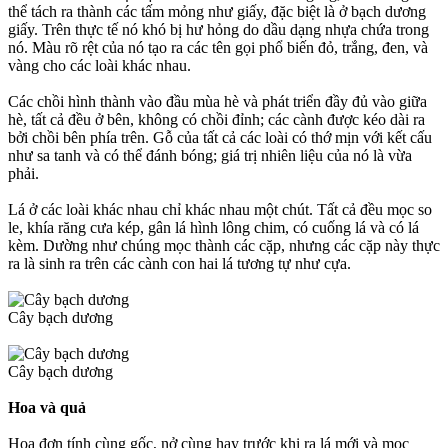
thể tách ra thành các tấm mỏng như giấy, đặc biệt là ở bạch dương
giấy. Trên thực tế nó khó bị hư hỏng do dầu dạng nhựa chứa trong
nó. Màu rõ rệt của nó tạo ra các tên gọi phổ biến đỏ, trắng, đen, và
vàng cho các loài khác nhau.
Các chồi hình thành vào đầu mùa hè và phát triển đầy đủ vào giữa
hè, tất cả đều ở bên, không có chồi đỉnh; các cành được kéo dài ra
bởi chồi bên phía trên. Gỗ của tất cả các loài có thớ mịn với kết cấu
như sa tanh và có thể đánh bóng; giá trị nhiên liệu của nó là vừa
phải.
Lá ở các loài khác nhau chỉ khác nhau một chút. Tất cả đều mọc so
le, khía răng cưa kép, gân lá hình lông chim, có cuống lá và có lá
kèm. Dường như chúng mọc thành các cặp, nhưng các cặp này thực
ra là sinh ra trên các cành con hai lá tương tự như cựa.
Cây bạch dương
Cây bạch dương
Hoa và quả
Hoa đơn tính cùng gốc, nở cùng hay trước khi ra lá mới và mọc