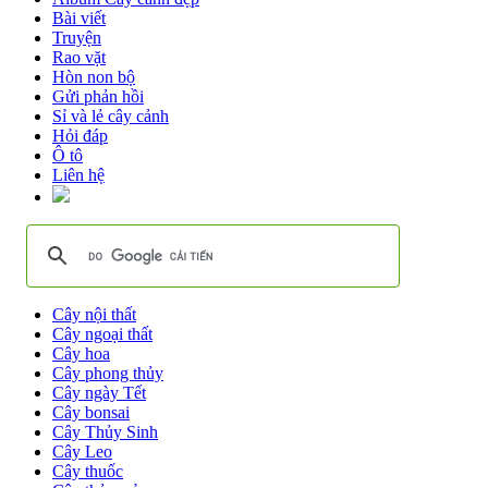
Bài viết
Truyện
Rao vặt
Hòn non bộ
Gửi phản hồi
Sỉ và lẻ cây cảnh
Hỏi đáp
Ô tô
Liên hệ
Cây nội thất
Cây ngoại thất
Cây hoa
Cây phong thủy
Cây ngày Tết
Cây bonsai
Cây Thủy Sinh
Cây Leo
Cây thuốc