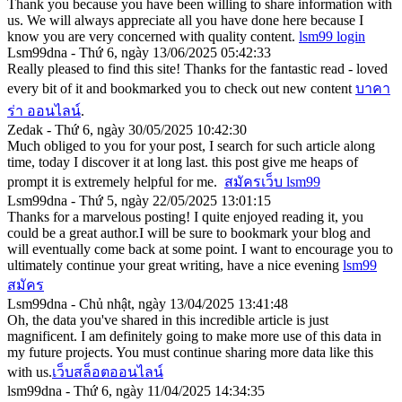
Thank you because you have been willing to share information with
us. We will always appreciate all you have done here because I
know you are very concerned with quality content.
lsm99 login
Lsm99dna - Thứ 6, ngày 13/06/2025 05:42:33
Really pleased to find this site! Thanks for the fantastic read - loved
every bit of it and bookmarked you to check out new content
บาคา
ร่า ออนไลน์
.
Zedak - Thứ 6, ngày 30/05/2025 10:42:30
Much obliged to you for your post, I search for such article along
time, today I discover it at long last. this post give me heaps of
prompt it is extremely helpful for me.
สมัครเว็บ lsm99
Lsm99dna - Thứ 5, ngày 22/05/2025 13:01:15
Thanks for a marvelous posting! I quite enjoyed reading it, you
could be a great author.I will be sure to bookmark your blog and
will eventually come back at some point. I want to encourage you to
ultimately continue your great writing, have a nice evening
lsm99
สมัคร
Lsm99dna - Chủ nhật, ngày 13/04/2025 13:41:48
Oh, the data you've shared in this incredible article is just
magnificent. I am definitely going to make more use of this data in
my future projects. You must continue sharing more data like this
with us.
เว็บสล็อตออนไลน์
lsm99dna - Thứ 6, ngày 11/04/2025 14:34:35