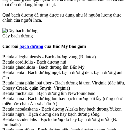
loài đều dễ dàng trồng từ hạt.
Quả bạch dương đã từng được sử dụng như là nguồn lương thực
chính của người Inca.
Cây bạch dương
Các loài
bạch dương
của Bắc Mỹ bao gồm
Betula alleghaniensis - Bạch dương vàng (B. lutea)
Betula cordifolia - Bạch dương núi
Betula glandulosa - Bạch dương lùn Bắc Mỹ
Betula lenta - Bạch dương ngọt, bạch dương đen, bạch dương anh
đào
Betula lenta phân loài uber - Bạch dương lá tròn Virginia (đặc hữu,
Cressy Creek, quận Smyth, Virginia)
Betula michauxii - Bạch dương lùn Newfoundland
Betula nana - Bạch dương lùn hay bạch dương bãi lầy (cũng có ở
miền bắc châu Âu và châu Á)
Betula neoalaskana - Bạch dương Alaska hay bạch dương Yukon
Betula nigra - Bạch dương đen hay bạch dương sông
Betula occidentalis - Bạch dương đỏ hay bạch dương nước (B.
fontinalis)
Betula papyrifera - Bạch dương giấy, bạch dương canoe, bạch