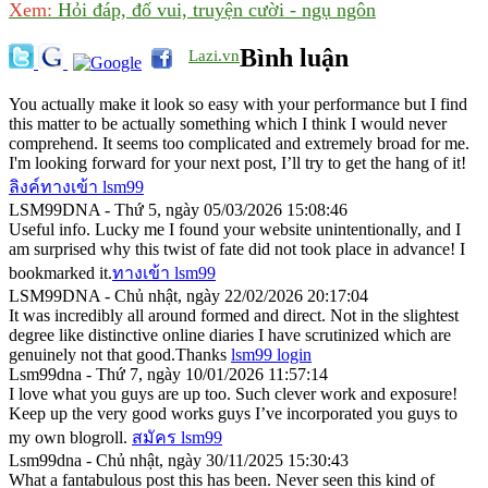
Xem:
Hỏi đáp, đố vui, truyện cười - ngụ ngôn
Bình luận
Lazi.vn
You actually make it look so easy with your performance but I find
this matter to be actually something which I think I would never
comprehend. It seems too complicated and extremely broad for me.
I'm looking forward for your next post, I’ll try to get the hang of it!
ลิงค์ทางเข้า lsm99
LSM99DNA - Thứ 5, ngày 05/03/2026 15:08:46
Useful info. Lucky me I found your website unintentionally, and I
am surprised why this twist of fate did not took place in advance! I
bookmarked it.
ทางเข้า lsm99
LSM99DNA - Chủ nhật, ngày 22/02/2026 20:17:04
It was incredibly all around formed and direct. Not in the slightest
degree like distinctive online diaries I have scrutinized which are
genuinely not that good.Thanks
lsm99 login
Lsm99dna - Thứ 7, ngày 10/01/2026 11:57:14
I love what you guys are up too. Such clever work and exposure!
Keep up the very good works guys I’ve incorporated you guys to
my own blogroll.
สมัคร lsm99
Lsm99dna - Chủ nhật, ngày 30/11/2025 15:30:43
What a fantabulous post this has been. Never seen this kind of