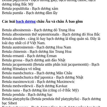
dương trắng Bắc Mỹ
Betula populifolia - Bạch dương xám
Betula pumila - Bạch dương đầm lầy
Các loài
bạch dương
châu Âu và châu Á bao gồm
Betula albosinensis - Bạch dương đỏ Trung Hoa
Betula albosinensis thứ septentrionalis - Bạch dương đỏ Hoa Bắc
Betula alnoides - cáng lò hay bạch dương lá tống quán sủ. Đây là
loài duy nhất có ở Việt Nam.
Betula austrosinensis - Bạch dương Hoa Nam
Betula chinensis - Bạch dương lùn Trung Hoa
Betula ermanii - Bạch dương Erman
Betula grossa - Bạch dương anh đào Nhật
Betula jacquemontii (Betula utilis phân loài jacquemontii) - Bạch
dương Himalaya vỏ trắng
Betula mandschurica - Bạch dương Mãn Châu
Betula mandschurica thứ japonica - Bạch dương Nhật
Betula maximowiczii - Bạch dương Maximowic
Betula medwediewii - Bạch dương Kavkaz
Betula nana - Bạch dương lùn (cũng có ở Bắc Mỹ)
Betula pendula - Bạch dương bạc
Betula platyphylla (Betula pendula thứ platyphylla) - Bạch dương
bạc Siberi