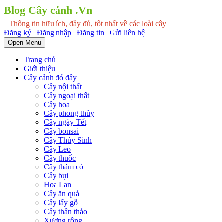
Blog Cây cảnh .Vn
Thông tin hữu ích, đầy đủ, tốt nhất về các loài cây
Đăng ký
|
Đăng nhập
|
Đăng tin
|
Gửi liên hệ
Open Menu
Trang chủ
Giới thiệu
Cây cảnh đó đây
Cây nội thất
Cây ngoại thất
Cây hoa
Cây phong thủy
Cây ngày Tết
Cây bonsai
Cây Thủy Sinh
Cây Leo
Cây thuốc
Cây thảm cỏ
Cây bụi
Hoa Lan
Cây ăn quả
Cây lấy gỗ
Cây thân thảo
Xương rồng