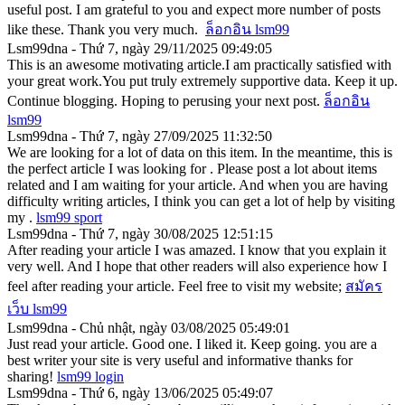
useful post. I am grateful to you and expect more number of posts
like these. Thank you very much.
ล็อกอิน lsm99
Lsm99dna - Thứ 7, ngày 29/11/2025 09:49:05
This is an awesome motivating article.I am practically satisfied with
your great work.You put truly extremely supportive data. Keep it up.
Continue blogging. Hoping to perusing your next post.
ล็อกอิน
lsm99
Lsm99dna - Thứ 7, ngày 27/09/2025 11:32:50
We are looking for a lot of data on this item. In the meantime, this is
the perfect article I was looking for . Please post a lot about items
related and I am waiting for your article. And when you are having
difficulty writing articles, I think you can get a lot of help by visiting
my .
lsm99 sport
Lsm99dna - Thứ 7, ngày 30/08/2025 12:51:15
After reading your article I was amazed. I know that you explain it
very well. And I hope that other readers will also experience how I
feel after reading your article. Feel free to visit my website;
สมัคร
เว็บ lsm99
Lsm99dna - Chủ nhật, ngày 03/08/2025 05:49:01
Just read your article. Good one. I liked it. Keep going. you are a
best writer your site is very useful and informative thanks for
sharing!
lsm99 login
Lsm99dna - Thứ 6, ngày 13/06/2025 05:49:07