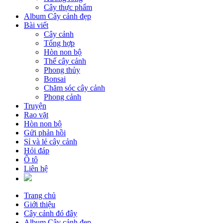
Cây thực phẩm
Album Cây cảnh đẹp
Bài viết
Cây cảnh
Tổng hợp
Hòn non bộ
Thế cây cảnh
Phong thủy
Bonsai
Chăm sóc cây cảnh
Phong cảnh
Truyện
Rao vặt
Hòn non bộ
Gửi phản hồi
Sỉ và lẻ cây cảnh
Hỏi đáp
Ô tô
Liên hệ
Trang chủ
Giới thiệu
Cây cảnh đó đây
Album Cây cảnh đẹp