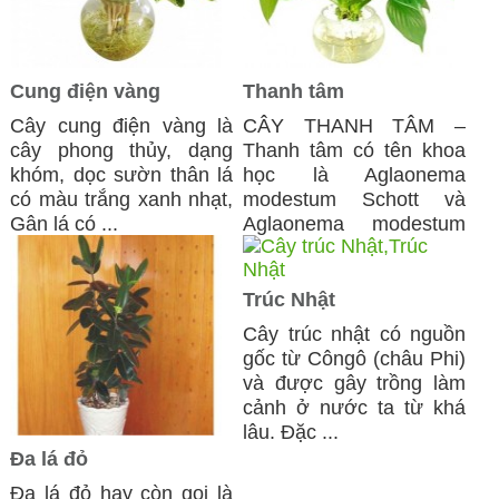
Cung điện vàng
Thanh tâm
Cây cung điện vàng là
CÂY THANH TÂM –
cây phong thủy, dạng
Thanh tâm có tên khoa
khóm, dọc sườn thân lá
học là Aglaonema
có màu trắng xanh nhạt,
modestum Schott và
Gân lá có ...
Aglaonema modestum
Engl, ...
Trúc Nhật
Cây trúc nhật có nguồn
gốc từ Côngô (châu Phi)
và được gây trồng làm
cảnh ở nước ta từ khá
lâu. Đặc ...
Đa lá đỏ
Đa lá đỏ hay còn gọi là