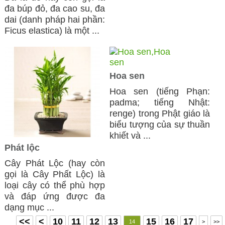
đa búp đỏ, đa cao su, đa
dai (danh pháp hai phần:
Ficus elastica) là một ...
Hoa sen
Hoa sen (tiếng Phạn:
padma; tiếng Nhật:
renge) trong Phật giáo là
biểu tượng của sự thuần
khiết và ...
Phát lộc
Cây Phát Lộc (hay còn
gọi là Cây Phất Lộc) là
loại cây có thể phù hợp
và đáp ứng được đa
dạng mục ...
<<
<
10
11
12
13
15
16
17
14
>
>>