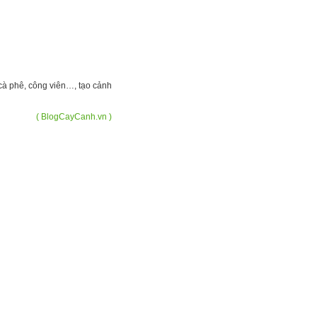
 cà phê, công viên…, tạo cảnh
( BlogCayCanh.vn )