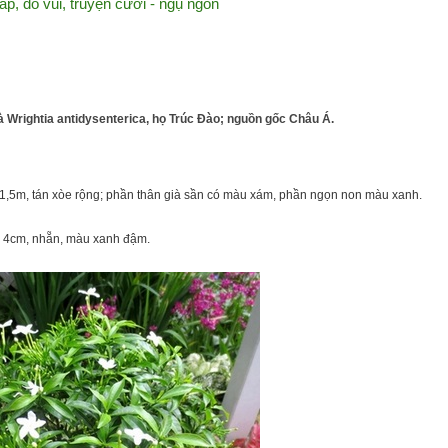
áp, đố vui, truyện cười - ngụ ngôn
là Wrightia antidysenterica, họ Trúc Đào; nguồn gốc Châu Á.
n 1,5m, tán xòe rộng; phần thân già sần có màu xám, phần ngọn non màu xanh.
 – 4cm, nhẵn, màu xanh đậm.