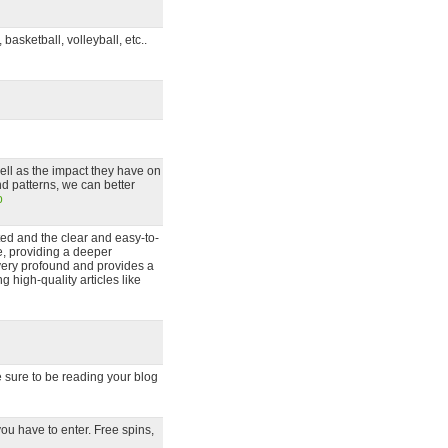
asketball, volleyball, etc..
ll as the impact they have on
d patterns, we can better
p
nted and the clear and easy-to-
ve, providing a deeper
 very profound and provides a
g high-quality articles like
ake sure to be reading your blog
ou have to enter. Free spins,