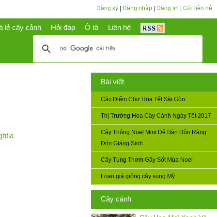
Đăng ký
|
Đăng nhập
|
Đăng tin
|
Gửi liên hệ
à lẻ cây cảnh
Hỏi đáp
Ô tô
Liên hệ
Bài viết
Các Điểm Chợ Hoa Tết Sài Gòn
Thị Trường Hoa Cây Cảnh Ngày Tết 2017
Cây Thông Noel Mini Để Bàn Rộn Ràng
ghtia
Đón Giáng Sinh
Cây Tùng Thơm Gây Sốt Mùa Noel
Loạn giá giống cây sung Mỹ
Cây cảnh