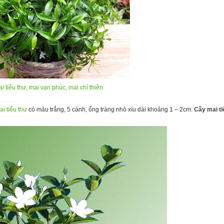
i tiểu thư, mai vạn phúc, mai chỉ thiên
i tiểu thư
có màu trắng, 5 cánh, ống tràng nhỏ xíu dài khoảng 1 – 2cm.
Cây mai ti