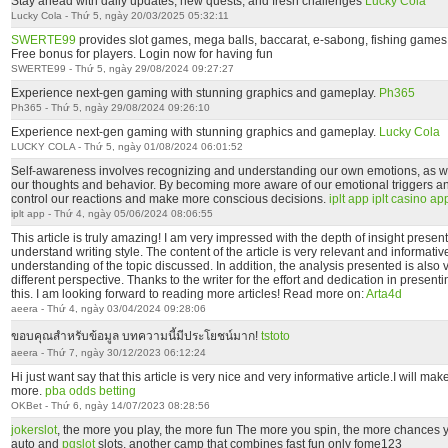
Stay ahead with daily updates, new quests, and fresh challenges
Lucky Cola
Lucky Cola - Thứ 5, ngày 20/03/2025 05:32:11
SWERTE99
provides slot games, mega balls, baccarat, e-sabong, fishing games, b
Free bonus for players. Login now for having fun
SWERTE99 - Thứ 5, ngày 29/08/2024 09:27:27
Experience next-gen gaming with stunning graphics and gameplay.
Ph365
Ph365 - Thứ 5, ngày 29/08/2024 09:26:10
Experience next-gen gaming with stunning graphics and gameplay.
Lucky Cola
LUCKY COLA - Thứ 5, ngày 01/08/2024 06:01:52
Self-awareness involves recognizing and understanding our own emotions, as we
our thoughts and behavior. By becoming more aware of our emotional triggers an
control our reactions and make more conscious decisions.
iplt app
iplt casino ap
iplt app - Thứ 4, ngày 05/06/2024 08:06:55
This article is truly amazing! I am very impressed with the depth of insight prese
understand writing style. The content of the article is very relevant and informati
understanding of the topic discussed. In addition, the analysis presented is also
different perspective. Thanks to the writer for the effort and dedication in presentin
this. I am looking forward to reading more articles! Read more on:
Arta4d
aeera - Thứ 4, ngày 03/04/2024 09:28:06
ขอบคุณสำหรับข้อมูล บทความนี้มีประโยชน์มาก!
tstoto
aeera - Thứ 7, ngày 30/12/2023 06:12:24
Hi just want say that this article is very nice and very informative article.I will m
more.
pba odds betting
OKBet - Thứ 6, ngày 14/07/2023 08:28:56
jokerslot
, the more you play, the more fun The more you spin, the more chances y
auto and
pgslot
slots, another camp that combines fast fun only fome123