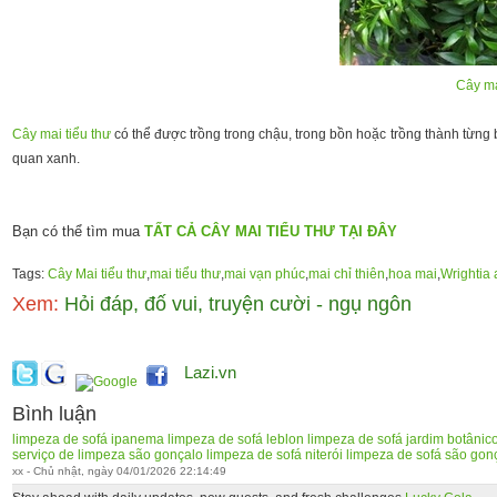
Cây ma
Cây mai tiểu thư
có thể được trồng trong chậu, trong bồn hoặc trồng thành từng 
quan xanh.
Bạn có thể tìm mua
TẤT CẢ CÂY MAI TIỂU THƯ TẠI ĐÂY
Tags:
Cây Mai tiểu thư
,
mai tiểu thư
,
mai vạn phúc
,
mai chỉ thiên
,
hoa mai
,
Wrightia 
Xem:
Hỏi đáp, đố vui, truyện cười - ngụ ngôn
Lazi.vn
Bình luận
limpeza de sofá ipanema
limpeza de sofá leblon
limpeza de sofá jardim botânic
serviço de limpeza são gonçalo
limpeza de sofá niterói
limpeza de sofá são gon
xx - Chủ nhật, ngày 04/01/2026 22:14:49