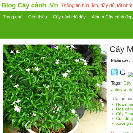
Blog Cây cảnh .Vn
Thông tin hữu ích, đầy đủ, tốt nhất
Trang chủ
Giới thiệu
Cây cảnh đó đây
Album Cây cảnh đẹp
Cây Ma
Nhóm cây :
Tags:
Cây 
antidysente
Có thể bạn
Hoa nhà
Hoa cẩm
Cây Tha
Cúc đồng
Xương r