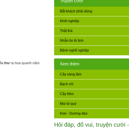
Truyện cười
Bắt khách phải đúng
Khởi nghiệp
Thật thà
Nhắn tin tỏ tình
Bệnh nghề nghiệp
ểu thư
ra hoa quanh năm.
Xem thêm
Cây vàng tâm
Bạch chỉ
Cây Nho
Mai tứ quý
Kiwi - Dương đào
Hỏi đáp, đố vui, truyện cười -