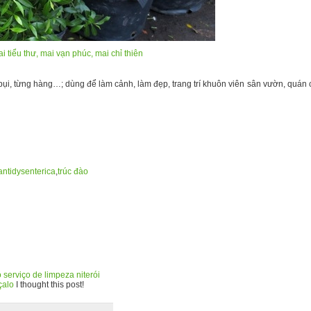
i tiểu thư, mai vạn phúc, mai chỉ thiên
bụi, từng hàng…; dùng để làm cảnh, làm đẹp, trang trí khuôn viên sân vườn, quán
antidysenterica
,
trúc đào
o
serviço de limpeza niterói
çalo
I thought this post!