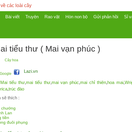
 về các loài cây
Bài viết
Truyện
Rao vặt
Hòn non bộ
Gửi phản hồi
Sỉ v
i tiểu thư ( Mai vạn phúc )
Cây hoa
Lazi.vn
Mai tiểu thư
,
mai tiểu thư
,
mai vạn phúc
,
mai chỉ thiên
,
hoa mai
,
Wri
rica
,
trúc đào
 sẽ thích :
i
 chướng
nh Lan
 tiền
ồng đuôi phụng