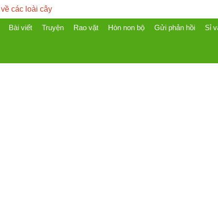
 về các loài cây
Bài viết
Truyện
Rao vặt
Hòn non bộ
Gửi phản hồi
Sỉ v