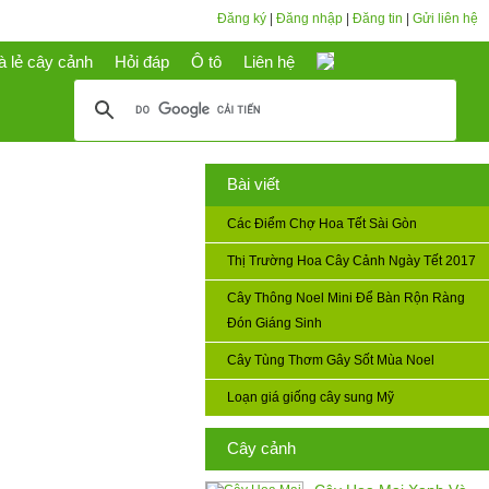
Đăng ký
|
Đăng nhập
|
Đăng tin
|
Gửi liên hệ
à lẻ cây cảnh
Hỏi đáp
Ô tô
Liên hệ
Bài viết
Các Điểm Chợ Hoa Tết Sài Gòn
Thị Trường Hoa Cây Cảnh Ngày Tết 2017
Cây Thông Noel Mini Để Bàn Rộn Ràng
Đón Giáng Sinh
Cây Tùng Thơm Gây Sốt Mùa Noel
Loạn giá giống cây sung Mỹ
Cây cảnh