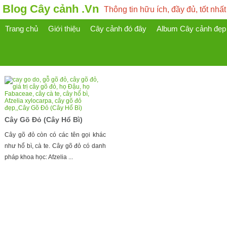
Blog Cây cảnh .Vn
Thông tin hữu ích, đầy đủ, tốt nhất
Trang chủ
Giới thiệu
Cây cảnh đó đây
Album Cây cảnh đẹp
Cây Gõ Đỏ (Cây Hổ Bì)
Cây gõ đỏ còn có các tên gọi khác
như hổ bì, cà te. Cây gõ đỏ có danh
pháp khoa học: Afzelia ...