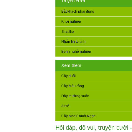
Truyện cười
Bắt khách phải đúng
Khởi nghiệp
Thật thà
Nhắn tin tỏ tình
Bệnh nghề nghiệp
Xem thêm
Cây duối
Cây Máu rồng
Dây thường xuân
Atisô
Cây Nho Chuỗi Ngọc
Hỏi đáp, đố vui, truyện cười -