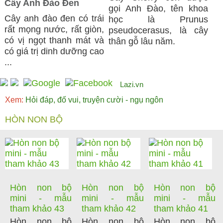
Cây Anh Đào Đen
gọi Anh Đào, tên khoa
Cây anh đào đen có trái
học là Prunus
rất mọng nước, rất giòn,
pseudocerasus, là cây
có vị ngọt thanh mát và
thân gỗ lâu năm.
có giá trị dinh dưỡng cao
...
Lazi.vn
Xem:
Hỏi đáp, đố vui, truyện cười - ngụ ngôn
HÒN NON BỘ
Hòn non bộ
Hòn non bộ
Hòn non bộ
mini - mẫu
mini - mẫu
mini - mẫu
tham khảo 43
tham khảo 42
tham khảo 41
Hòn non bộ
Hòn non bộ
Hòn non bộ