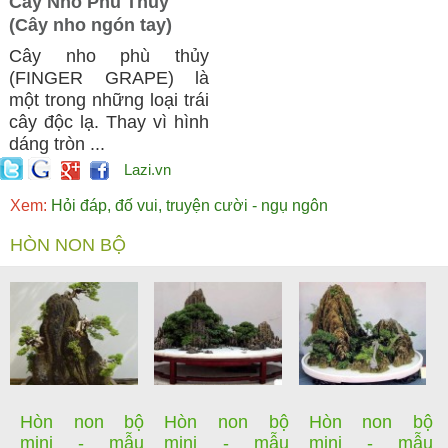
Cây Nho Phù Thủy
(Cây nho ngón tay)
Cây nho phù thủy
(FINGER GRAPE) là
một trong những loại trái
cây độc lạ. Thay vì hình
dáng tròn ...
Lazi.vn
Xem:
Hỏi đáp, đố vui, truyện cười - ngụ ngôn
HÒN NON BỘ
Hòn non bộ
Hòn non bộ
Hòn non bộ
mini - mẫu
mini - mẫu
mini - mẫu