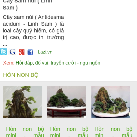
Cây Sam núi ( Linh
Sam )
Cây sam núi ( Antidesma
acidum - Linh Sam ) là
loại cây quý hiếm, có giá
trị cao, được thị trường
...
Lazi.vn
Xem:
Hỏi đáp, đố vui, truyện cười - ngụ ngôn
HÒN NON BỘ
Hòn non bộ
Hòn non bộ
Hòn non bộ
mini - mẫu
mini - mẫu
mini - mẫu