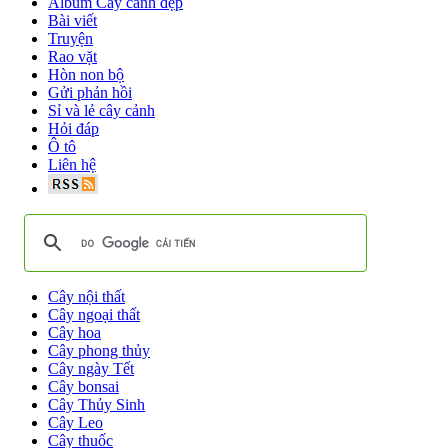
Album Cây cảnh đẹp
Bài viết
Truyện
Rao vặt
Hòn non bộ
Gửi phản hồi
Sỉ và lẻ cây cảnh
Hỏi đáp
Ô tô
Liên hệ
Cây nội thất
Cây ngoại thất
Cây hoa
Cây phong thủy
Cây ngày Tết
Cây bonsai
Cây Thủy Sinh
Cây Leo
Cây thuốc