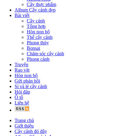
Cây thực phẩm
Album Cây cảnh đẹp
Bài viết
Cây cảnh
Tổng hợp
Hòn non bộ
Thế cây cảnh
Phong thủy
Bonsai
Chăm sóc cây cảnh
Phong cảnh
Truyện
Rao vặt
Hòn non bộ
Gửi phản hồi
Sỉ và lẻ cây cảnh
Hỏi đáp
Ô tô
Liên hệ
Trang chủ
Giới thiệu
Cây cảnh đó đây