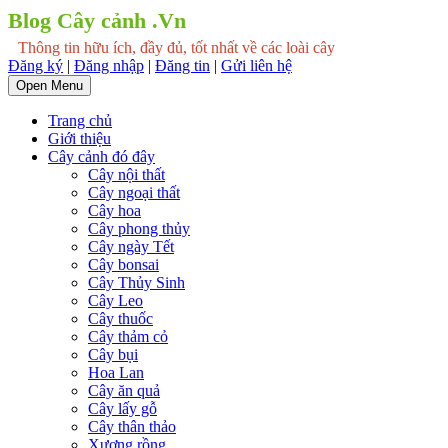
Blog Cây cảnh .Vn
Thông tin hữu ích, đầy đủ, tốt nhất về các loài cây
Đăng ký
|
Đăng nhập
|
Đăng tin
|
Gửi liên hệ
Open Menu
Trang chủ
Giới thiệu
Cây cảnh đó đây
Cây nội thất
Cây ngoại thất
Cây hoa
Cây phong thủy
Cây ngày Tết
Cây bonsai
Cây Thủy Sinh
Cây Leo
Cây thuốc
Cây thảm cỏ
Cây bụi
Hoa Lan
Cây ăn quả
Cây lấy gỗ
Cây thân thảo
Xương rồng