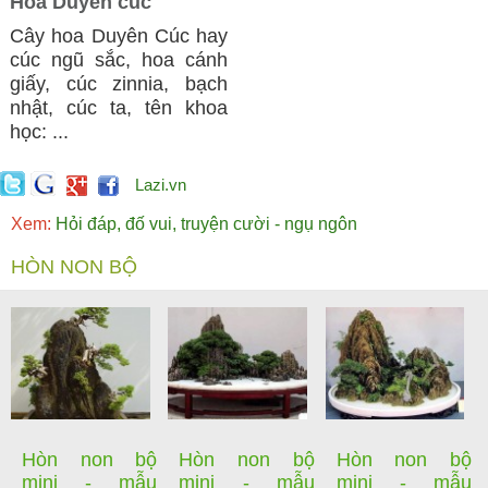
Hoa Duyên cúc
Cây hoa Duyên Cúc hay
cúc ngũ sắc, hoa cánh
giấy, cúc zinnia, bạch
nhật, cúc ta, tên khoa
học: ...
Lazi.vn
Xem:
Hỏi đáp, đố vui, truyện cười - ngụ ngôn
HÒN NON BỘ
Hòn non bộ
Hòn non bộ
Hòn non bộ
mini - mẫu
mini - mẫu
mini - mẫu