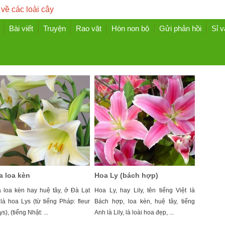
 về các loài cây
Bài viết
Truyện
Rao vặt
Hòn non bộ
Gửi phản hồi
Sỉ v
a loa kèn
Hoa Ly (bách hợp)
 loa kèn hay huệ tây, ở Đà Lạt
Hoa Ly, hay Lily, tên tiếng Việt là
 là hoa Lys (từ tiếng Pháp: fleur
Bách hợp, loa kèn, huệ tây, tiếng
ys), (tiếng Nhật: ...
Anh là Lily, là loài hoa đẹp, ...