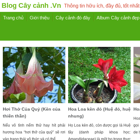
Blog Cây cảnh .Vn
Thông tin hữu ích, đầy đủ, tốt nhất
Trang chủ
Giới thiệu
Cây cảnh đó đây
Album Cây cảnh đẹp
Hơi Thở Của Quỷ (Kèn của
Hoa Loa kèn đỏ (Huệ đỏ, huệ
Ho
thiên thần)
nhung)
Hoa
Nếu vô tình nếm thử hay hít phải
Họ Loa kèn đỏ, còn được gọi là Huệ
gọi
hương hoa “hơi thở của quỷ” sẽ rơi
tây (danh pháp khoa học:
de l
vào trạng thái vô thức và có thể ...
Amaryllidaceae) là một họ trong thực