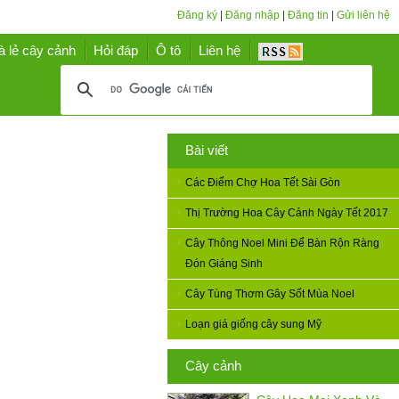
Đăng ký
|
Đăng nhập
|
Đăng tin
|
Gửi liên hệ
à lẻ cây cảnh
Hỏi đáp
Ô tô
Liên hệ
Bài viết
Các Điểm Chợ Hoa Tết Sài Gòn
Thị Trường Hoa Cây Cảnh Ngày Tết 2017
Cây Thông Noel Mini Để Bàn Rộn Ràng
Đón Giáng Sinh
Cây Tùng Thơm Gây Sốt Mùa Noel
Loạn giá giống cây sung Mỹ
Cây cảnh