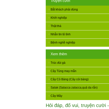
Truyện cười
Bắt khách phải đúng
Khởi nghiệp
Thật thà
Nhắn tin tỏ tình
Bệnh nghề nghiệp
Xem thêm
Trúc đùi gà
Cây Tùng may mắn
Cây Cỏ Bàng (Cây cói bàng)
Salak (Salacca zalacca,quả da rắn)
Cây Mây
Hỏi đáp, đố vui, truyện cười -