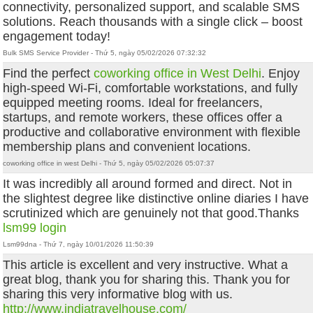
connectivity, personalized support, and scalable SMS
solutions. Reach thousands with a single click – boost
engagement today!
Bulk SMS Service Provider - Thứ 5, ngày 05/02/2026 07:32:32
Find the perfect
coworking office in West Delhi
. Enjoy
high-speed Wi-Fi, comfortable workstations, and fully
equipped meeting rooms. Ideal for freelancers,
startups, and remote workers, these offices offer a
productive and collaborative environment with flexible
membership plans and convenient locations.
coworking office in west Delhi - Thứ 5, ngày 05/02/2026 05:07:37
It was incredibly all around formed and direct. Not in
the slightest degree like distinctive online diaries I have
scrutinized which are genuinely not that good.Thanks
lsm99 login
Lsm99dna - Thứ 7, ngày 10/01/2026 11:50:39
This article is excellent and very instructive. What a
great blog, thank you for sharing this. Thank you for
sharing this very informative blog with us.
http://www.indiatravelhouse.com/