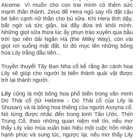
Alceme. Vì muốn cho con trai mình có thêm sức
mạnh thần thánh, Zeus để Hera ngủ say rồi đặt cậu
bé bên cạnh nữ thần cho bú sữa. Khi Hera tỉnh dậy,
bất ngờ và tức giận, bà đẩy đứa trẻ khỏi mình.
Những giọt sữa thừa lúc ấy phun trào xuyên qua bầu
trời tạo nên dải Ngân Hà (the Milky Way), còn vài
giọt rơi xuống mặt đất, từ đó mọc lên những bông
hoa Lily trắng đầu tiên...
Truyền thuyết Tây Ban Nha cổ kể rằng ăn cánh hoa
Lily sẽ giúp cho người bị biến thành quái vật được
trở lại thành người.
Lily
cũng là một bông hoa phổ biến trong văn minh
Do Thái cổ (từ Hebrew - Do Thái cổ của Lily là
Shusan) và là bông hoa thiêng của người Assyria cổ.
Nó từng được nhắc đến trong kinh Tân Ước. Thời
Trung Cổ, theo những quan niệm mê tín, nếu mơ
thấy Lily vào mùa xuân báo hiệu một cuộc hôn nhân
hạnh phúc và sung túc, ngược lại, nếu mơ thấy Lily