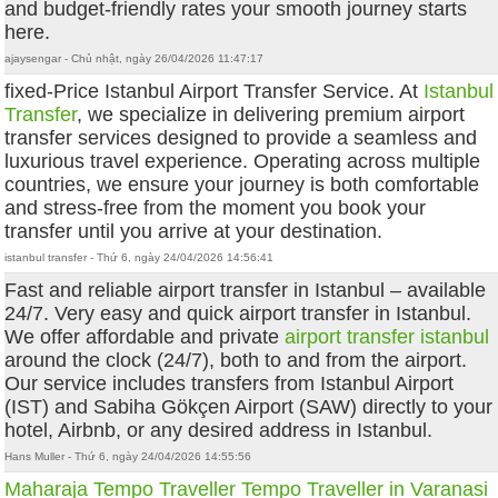
and budget-friendly rates your smooth journey starts
here.
ajaysengar - Chủ nhật, ngày 26/04/2026 11:47:17
fixed-Price Istanbul Airport Transfer Service. At
Istanbul
Transfer
, we specialize in delivering premium airport
transfer services designed to provide a seamless and
luxurious travel experience. Operating across multiple
countries, we ensure your journey is both comfortable
and stress-free from the moment you book your
transfer until you arrive at your destination.
istanbul transfer - Thứ 6, ngày 24/04/2026 14:56:41
Fast and reliable airport transfer in Istanbul – available
24/7. Very easy and quick airport transfer in Istanbul.
We offer affordable and private
airport transfer istanbul
around the clock (24/7), both to and from the airport.
Our service includes transfers from Istanbul Airport
(IST) and Sabiha Gökçen Airport (SAW) directly to your
hotel, Airbnb, or any desired address in Istanbul.
Hans Muller - Thứ 6, ngày 24/04/2026 14:55:56
Maharaja Tempo Traveller
Tempo Traveller in Varanasi