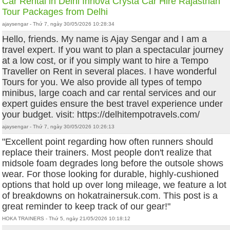
Car Rental in Delhi
Innova Crysta Car Hire
Rajasthan
Tour Packages from Delhi
ajaysengar - Thứ 7, ngày 30/05/2026 10:28:34
Hello, friends. My name is Ajay Sengar and I am a
travel expert. If you want to plan a spectacular journey
at a low cost, or if you simply want to hire a Tempo
Traveller on Rent in several places. I have wonderful
Tours for you. We also provide all types of tempo
minibus, large coach and car rental services and our
expert guides ensure the best travel experience under
your budget. visit: https://delhitempotravels.com/
ajaysengar - Thứ 7, ngày 30/05/2026 10:26:13
"Excellent point regarding how often runners should
replace their trainers. Most people don't realize that
midsole foam degrades long before the outsole shows
wear. For those looking for durable, highly-cushioned
options that hold up over long mileage, we feature a lot
of breakdowns on hokatrainersuk.com. This post is a
great reminder to keep track of our gear!"
HOKA TRAINERS - Thứ 5, ngày 21/05/2026 10:18:12