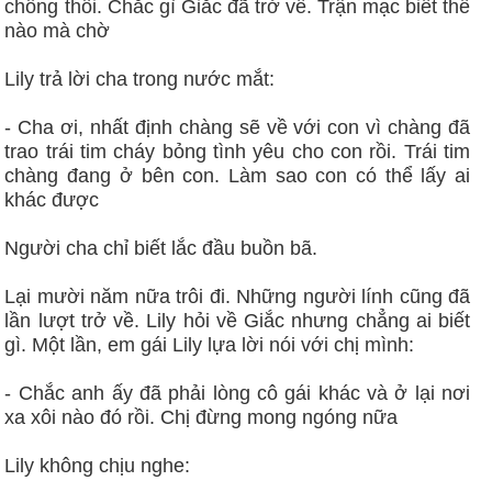
chồng thôi. Chắc gì Giắc đã trở về. Trận mạc biết thế
nào mà chờ
Lily trả lời cha trong nước mắt:
- Cha ơi, nhất định chàng sẽ về với con vì chàng đã
trao trái tim cháy bỏng tình yêu cho con rồi. Trái tim
chàng đang ở bên con. Làm sao con có thể lấy ai
khác được
Người cha chỉ biết lắc đầu buồn bã.
Lại mười năm nữa trôi đi. Những người lính cũng đã
lần lượt trở về. Lily hỏi về Giắc nhưng chẳng ai biết
gì. Một lần, em gái Lily lựa lời nói với chị mình:
- Chắc anh ấy đã phải lòng cô gái khác và ở lại nơi
xa xôi nào đó rồi. Chị đừng mong ngóng nữa
Lily không chịu nghe: