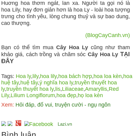
Huơng hoa thơm ngát, lan xa. Người ta gọi nó là
hoa Lily, hay đơn giản hơn là hoa Ly - loài hoa tượng
trưng cho tình yêu, lòng chung thuỷ và sự bao dung,
cao thượng.
(BlogCayCanh.vn)
Bạn có thể tìm mua
Cây Hoa Ly
cũng như tham
TẠI
khảo giá, cách trồng và chăm sóc
Cây Hoa Ly
ĐÂY
Tags:
Hoa ly
,
lily
,
hoa lily
,
hoa bách hợp
,
hoa loa kèn
,
hoa
huệ tây
,
huệ tây
,
ý nghĩa hoa ly
,
truyền thuyết hoa
ly
,
truyền thuyết hoa ly
,
lis
,
Liliaceae
,
Amaryllis
,
Red
Lily
,
Lilium Longiflorum
,
hoa đẹp
,
họ loa kèn
Xem:
Hỏi đáp, đố vui, truyện cười - ngụ ngôn
Lazi.vn
Bình luận