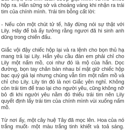
hộp ra. Hắn sững sờ và choáng váng khi nhận ra trái
tim của chính mình. Trái tim bỗng cất lời:
- Nếu còn một chút tử tế, hãy đừng nói sự thật với
Lily. Hãy để bà ấy tưởng rằng ngươi đã hi sinh anh
dũng trong chiến đấu.
Giắc vội đậy chiếc hộp lại và ra lệnh cho bọn thủ hạ
mang trả lại Lily. Hắn yêu cầu đàn em phải chỉ cho
Lily một nấm mồ, coi như đó là mộ của hắn. Dọc
đường, bọn tay chân bàn nhau bí mật giữ chiếc hộp
bạc quý giá lại nhưng chúng vẫn tìm một nấm mồ và
chỉ cho Lily. Lily tin đó là nơi Giắc yên nghỉ. Không
còn trái tim để trao lại cho người yêu, cũng không nỡ
bỏ đi khi người yêu nằm đó thiếu trái tim nên Lily
quyết định lấy trái tim của chính mình vùi xuống nấm
mồ.
Từ nơi ấy, một cây huệ Tây đã mọc lên. Hoa của nó
trắng muốt- một màu trắng tinh khiết và toả sáng.