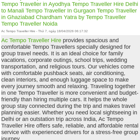
Tempo Traveller in Ayodhya
Tempo Traveller Hire Delhi
to Manali
Tempo Traveller In Gurgaon
Tempo Traveller
in Ghaziabad
Chardham Yatra by Tempo Traveller
Tempo Traveller Noida
Ac Tempo Traveller Hire - Thứ 7, ngày 18/04/2026 06:17:32
Ac Tempo Traveller Hire
provides spacious and
comfortable Tempo Travellers specially designed for
group travel needs. It is an ideal choice for family
vacations, corporate outings, school trips, wedding
transportation, and religious tours. Our vehicles come
with comfortable pushback seats, air conditioning,
clean interiors, and enough luggage space to make
every journey smooth and relaxing. Traveling together
in one Tempo Traveller is more convenient and budget-
friendly than hiring multiple cars. It helps the whole
group stay connected during the trip and makes travel
planning easier. Whether you need local sightseeing in
Delhi or an outstation trip across India, Ac Tempo
Traveller Hire offers safe, reliable, and affordable rental
service with experienced drivers for a stress-free group
journey.