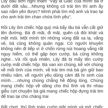
Lily đau đớn nghĩ thầm "Vậy là Giắc của mình đã ở
dưới đất sâu…Nhưng không có trái tim thì anh ấy
sao nằm yên được? Mình phải tìm mộ anh và trao lại
cho anh trái tim chan chứa tình yêu".
Rồi Lily ôm chiếc hộp quý mà bấy lâu bà vẫn cất giữ
lên đường. Bà đi mãi, đi mãi, quên cả đói khát và
mệt mỏi. Một mình tới những vùng đất xa lạ, vắng
vẻ, bà cũng không quản ngại. Có người khuyên
không nên đi tiếp vì ở chốn rừng núi hoang vắng rất
nguy hiểm, có thể gặp bọn cướp, bà cũng không
nghe…Và rồi quả nhiên, Lily đã bị mấy tên cướp
cướp mất chiếc hộp. Bà van xin chúng, kể với chúng
về mối tình của mình, về trái tim mà bà gìn giữ bao
nhiêu năm, về người yêu dũng cảm đã hi sinh của
mình…..nhưng chúng chẳng hề động lòng. Chúng
mang chiếc hộp về dâng cho thủ lĩnh và thi nhau
giễu cợt chuyện bà già mang chiếc hộp đựng trái tim
để trao lại cho chàng trai
Bất chợt, thủ lĩnh toán cướp giật mình và mở chiếc