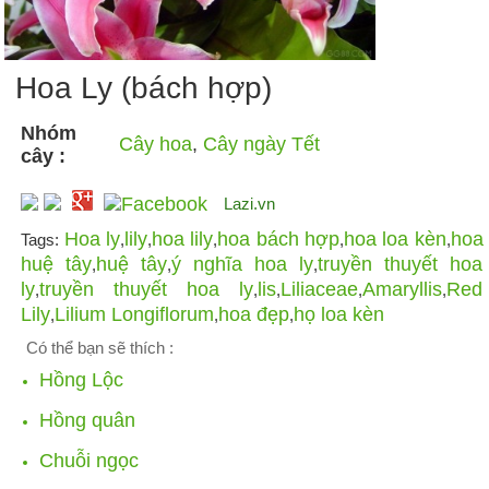
Hoa Ly (bách hợp)
Nhóm
Cây hoa
,
Cây ngày Tết
cây :
Lazi.vn
Hoa ly
lily
hoa lily
hoa bách hợp
hoa loa kèn
hoa
Tags:
,
,
,
,
,
huệ tây
huệ tây
ý nghĩa hoa ly
truyền thuyết hoa
,
,
,
ly
truyền thuyết hoa ly
lis
Liliaceae
Amaryllis
Red
,
,
,
,
,
Lily
Lilium Longiflorum
hoa đẹp
họ loa kèn
,
,
,
Có thể bạn sẽ thích :
Hồng Lộc
Hồng quân
Chuỗi ngọc