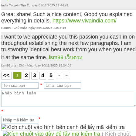
India Travel - Thứ 2, ngày 01/12/2025 13:44:41
Great share! Such a nice content, Good you explained
everything in details.
https://www.vivaindia.com/
Randiv - Chủ nhật, ngày 30/11/2025 23:15:46
I want to we appreciate you this passion you cash in on
throughout establishing the next few paragraphs. I am
trustworthy identical best work from you when you need
it at the same time.
lsm99 เว็บตรง
Lsm99dna - Chủ nhật, ngày 30/11/2025 15:24:09
<<
2
3
4
5
1
>
>>
*
*
*
( Kích chuột