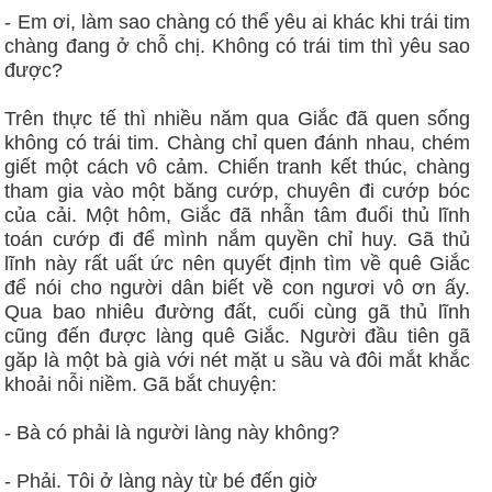
- Em ơi, làm sao chàng có thể yêu ai khác khi trái tim
chàng đang ở chỗ chị. Không có trái tim thì yêu sao
được?
Trên thực tế thì nhiều năm qua Giắc đã quen sống
không có trái tim. Chàng chỉ quen đánh nhau, chém
giết một cách vô cảm. Chiến tranh kết thúc, chàng
tham gia vào một băng cướp, chuyên đi cướp bóc
của cải. Một hôm, Giắc đã nhẫn tâm đuổi thủ lĩnh
toán cướp đi để mình nắm quyền chỉ huy. Gã thủ
lĩnh này rất uất ức nên quyết định tìm về quê Giắc
để nói cho người dân biết về con ngươi vô ơn ấy.
Qua bao nhiêu đường đất, cuối cùng gã thủ lĩnh
cũng đến được làng quê Giắc. Người đầu tiên gã
găp là một bà già với nét mặt u sầu và đôi mắt khắc
khoải nỗi niềm. Gã bắt chuyện:
- Bà có phải là người làng này không?
- Phải. Tôi ở làng này từ bé đến giờ