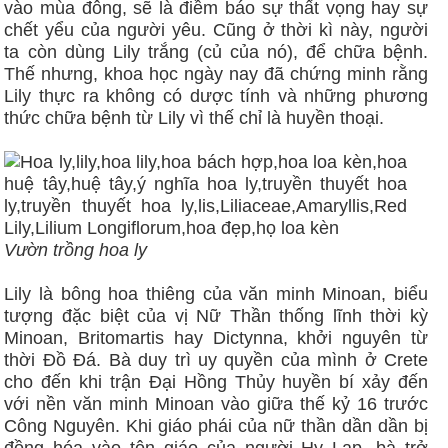
vào mùa đông, sẽ là điềm báo sự thất vọng hay sự
chết yểu của người yêu. Cũng ở thời kì này, người
ta còn dùng Lily trắng (củ của nó), để chữa bệnh.
Thế nhưng, khoa học ngày nay đã chứng minh rằng
Lily thực ra không có dược tính và những phương
thức chữa bệnh từ Lily vì thế chỉ là huyền thoại.
Vườn trồng hoa ly
Lily là bông hoa thiêng của văn minh Minoan, biểu
tượng đặc biệt của vị Nữ Thần thống lĩnh thời kỳ
Minoan, Britomartis hay Dictynna, khởi nguyên từ
thời Đồ Đá. Bà duy trì uy quyền của mình ở Crete
cho đến khi trận Đại Hồng Thủy huyền bí xảy đến
với nền văn minh Minoan vào giữa thế kỷ 16 trước
Công Nguyên. Khi giáo phái của nữ thần dần dần bị