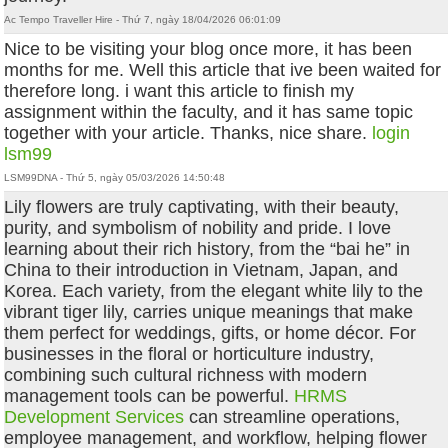
Ac Tempo Traveller Hire - Thứ 7, ngày 18/04/2026 06:01:09
Nice to be visiting your blog once more, it has been
months for me. Well this article that ive been waited for
therefore long. i want this article to finish my
assignment within the faculty, and it has same topic
together with your article. Thanks, nice share.
login
lsm99
LSM99DNA - Thứ 5, ngày 05/03/2026 14:50:48
Lily flowers are truly captivating, with their beauty,
purity, and symbolism of nobility and pride. I love
learning about their rich history, from the “bai he” in
China to their introduction in Vietnam, Japan, and
Korea. Each variety, from the elegant white lily to the
vibrant tiger lily, carries unique meanings that make
them perfect for weddings, gifts, or home décor. For
businesses in the floral or horticulture industry,
combining such cultural richness with modern
management tools can be powerful.
HRMS
Development Services
can streamline operations,
employee management, and workflow, helping flower