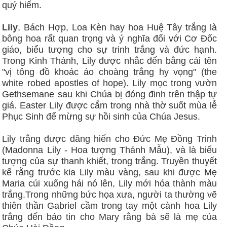
quý hiếm.
Lily
, Bách Hợp, Loa Kèn hay hoa Huệ Tây trắng là
bông hoa rất quan trọng và ý nghĩa đối với Cơ Đốc
giáo, biểu tượng cho sự trinh trắng và đức hạnh.
Trong Kinh Thánh, Lily được nhắc đến bằng cái tên
"vị tông đồ khoác áo choàng trắng hy vọng" (the
white robed apostles of hope). Lily mọc trong vườn
Gethsemane sau khi Chúa bị đóng đinh trên thập tự
giá. Easter Lily được cắm trong nhà thờ suốt mùa lễ
Phục Sinh để mừng sự hồi sinh của Chúa Jesus.
Lily trắng được dâng hiến cho Đức Mẹ Đồng Trinh
(Madonna Lily - Hoa tượng Thánh Mẫu), và là biểu
tượng của sự thanh khiết, trong trắng. Truyền thuyết
kể rằng trước kia Lily màu vàng, sau khi được Mẹ
Maria cúi xuống hái nó lên, Lily mới hóa thành màu
trắng.Trong những bức họa xưa, người ta thường vẽ
thiên thần Gabriel cầm trong tay một cành hoa Lily
trắng đến báo tin cho Mary rằng bà sẽ là mẹ của