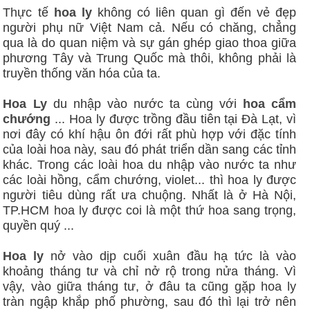
Thực tế
hoa ly
không có liên quan gì đến vẻ đẹp
người phụ nữ Việt Nam cả. Nếu có chăng, chẳng
qua là do quan niệm và sự gán ghép giao thoa giữa
phương Tây và Trung Quốc mà thôi, không phải là
truyền thống văn hóa của ta.
Hoa Ly
du nhập vào nước ta cùng với
hoa cẩm
chướng
... Hoa ly được trồng đầu tiên tại Ðà Lạt, vì
nơi đây có khí hậu ôn đới rất phù hợp với đặc tính
của loài hoa này, sau đó phát triển dần sang các tỉnh
khác. Trong các loài hoa du nhập vào nước ta như
các loài hồng, cẩm chướng, violet... thì hoa ly được
người tiêu dùng rất ưa chuộng. Nhất là ở Hà Nội,
TP.HCM hoa ly được coi là một thứ hoa sang trọng,
quyền quý ...
Hoa ly
nở vào dịp cuối xuân đầu hạ tức là vào
khoảng tháng tư và chỉ nở rộ trong nửa tháng. Vì
vậy, vào giữa tháng tư, ở đâu ta cũng gặp hoa ly
tràn ngập khắp phố phường, sau đó thì lại trở nên