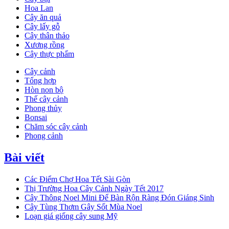
Hoa Lan
Cây ăn quả
Cây lấy gỗ
Cây thân thảo
Xương rồng
Cây thực phẩm
Cây cảnh
Tổng hợp
Hòn non bộ
Thế cây cảnh
Phong thủy
Bonsai
Chăm sóc cây cảnh
Phong cảnh
Bài viết
Các Điểm Chợ Hoa Tết Sài Gòn
Thị Trường Hoa Cây Cảnh Ngày Tết 2017
Cây Thông Noel Mini Để Bàn Rộn Ràng Đón Giáng Sinh
Cây Tùng Thơm Gây Sốt Mùa Noel
Loạn giá giống cây sung Mỹ