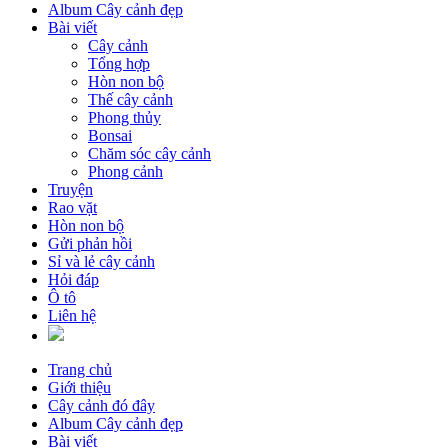
Album Cây cảnh đẹp
Bài viết
Cây cảnh
Tổng hợp
Hòn non bộ
Thế cây cảnh
Phong thủy
Bonsai
Chăm sóc cây cảnh
Phong cảnh
Truyện
Rao vặt
Hòn non bộ
Gửi phản hồi
Sỉ và lẻ cây cảnh
Hỏi đáp
Ô tô
Liên hệ
Trang chủ
Giới thiệu
Cây cảnh đó đây
Album Cây cảnh đẹp
Bài viết