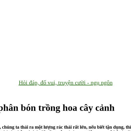
Hỏi đáp, đố vui, truyện cười - ngụ ngôn
phân bón trồng hoa cây cảnh
chúng ta thải ra một lượng rác thải rất lớn, nếu biết tận dụng, thì