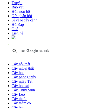
Truyện
Rao vặt
Hòn non bộ
Gửi phản hồi
Sỉ và lẻ cây cảnh
Hỏi đáp
Ô tô
Liên hệ
Cây nội thất
Cây ngoại thất
Cây hoa
Cây phong thủy
Cây ngày Tết
Cây bonsai
Cây Thủy Sinh
Cây Leo
Cây thuốc
Cây thảm cỏ
Cây bụi