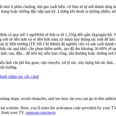
 đất như ủ phân chuồng, khí gas xuất hiện, vỏ bùn sẽ tự nứt thành từng k
ẩu trang hoặc không đậy nắp quá kỹ. Lượng khí thoát ra không nhiều,
đình có quy mô 5 người/hộ sẽ thải ra từ 1.250g đến gần 2kg/ngày/hộ. Như
ng sơn sẽ bền hơn và rẻ tiền hơn mua xô nhựa hay thùng rác mới để lư
ản lý Môi trường (TP. Hồ Chí Minh) đã nghiên cứu và sản xuất thành
 thấy rác quá khô, cần phun thêm nước, tạo độ ẩm khoảng 50-60% sẽ tạo 
ảnh, rau, đậu... để trên kệ, trên ban công, sân thượng hoặc những nơi t
u tính chi phí thu gom, vận chuyển, xử lý rác, xây dựng bãi rác thải...
ôi trường.
thuật chăm sóc cây cảnh
ending slope, avoid obstacles, and see how far you can go in this addic
al website. Here, you’ll enter the activation code provided by your TV
y from your TV.
amazon.com/mytv