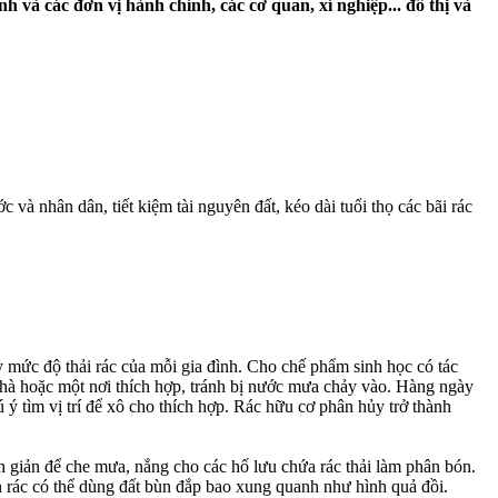
nh và các đơn vị hành chính, các cơ quan, xí nghiệp... đô thị và
c và nhân dân, tiết kiệm tài nguyên đất, kéo dài tuổi thọ các bãi rác
y mức độ thải rác của mỗi gia đình. Cho chế phẩm sinh học có tác
 nhà hoặc một nơi thích hợp, tránh bị nước mưa chảy vào. Hàng ngày
ú ý tìm vị trí để xô cho thích hợp. Rác hữu cơ phân hủy trở thành
n giản để che mưa, nắng cho các hố lưu chứa rác thải làm phân bón.
ân rác có thể dùng đất bùn đắp bao xung quanh như hình quả đồi.