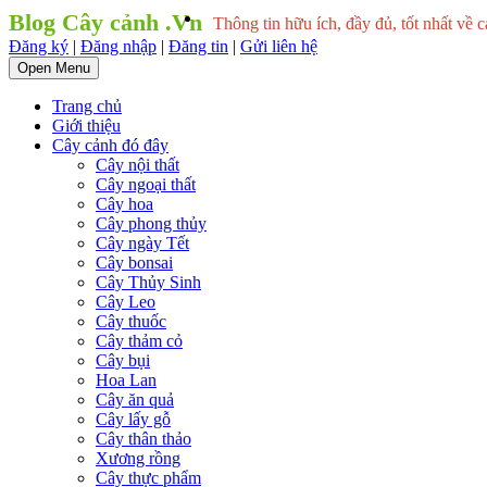
Blog Cây cảnh .Vn
Thông tin hữu ích, đầy đủ, tốt nhất về c
Đăng ký
|
Đăng nhập
|
Đăng tin
|
Gửi liên hệ
Open Menu
Trang chủ
Giới thiệu
Cây cảnh đó đây
Cây nội thất
Cây ngoại thất
Cây hoa
Cây phong thủy
Cây ngày Tết
Cây bonsai
Cây Thủy Sinh
Cây Leo
Cây thuốc
Cây thảm cỏ
Cây bụi
Hoa Lan
Cây ăn quả
Cây lấy gỗ
Cây thân thảo
Xương rồng
Cây thực phẩm