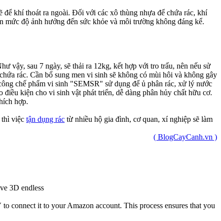
ẽ để khí thoát ra ngoài. Đối với các xô thùng nhựa để chứa rác, khí
 nên mức độ ảnh hưởng đến sức khỏe và môi trường không đáng kể.
 vậy, sau 7 ngày, sẽ thải ra 12kg, kết hợp với tro trấu, nên nếu sử
u chứa rác. Cần bổ sung men vi sinh sẽ không có mùi hôi và không gây
 công chế phẩm vi sinh "SEMSR" sử dụng để ủ phân rác, xử lý nước
điều kiện cho vi sinh vật phát triển, dễ dàng phân hủy chất hữu cơ.
hích hợp.
 thì việc
tận dụng rác
từ nhiều hộ gia đình, cơ quan, xí nghiệp sẽ làm
( BlogCayCanh.vn )
tive 3D endless
 to connect it to your Amazon account. This process ensures that you