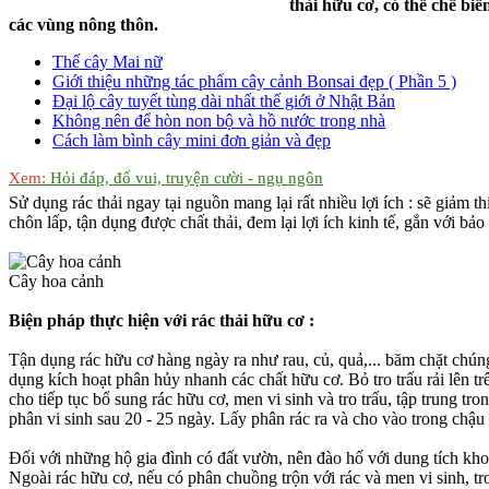
thải hữu cơ, có thể chế biế
các vùng nông thôn.
Thế cây Mai nữ
Giới thiệu những tác phẩm cây cảnh Bonsai đẹp ( Phần 5 )
Đại lộ cây tuyết tùng dài nhất thế giới ở Nhật Bản
Không nên để hòn non bộ và hồ nước trong nhà
Cách làm bình cây mini đơn giản và đẹp
Xem:
Hỏi đáp, đố vui, truyện cười - ngụ ngôn
Sử dụng rác thải ngay tại nguồn mang lại rất nhiều lợi ích : sẽ giảm th
chôn lấp, tận dụng được chất thải, đem lại lợi ích kinh tế, gắn với bả
Cây hoa cảnh
Biện pháp thực hiện với rác thải hữu cơ :
Tận dụng rác hữu cơ hàng ngày ra như rau, củ, quả,... băm chặt chún
dụng kích hoạt phân hủy nhanh các chất hữu cơ. Bỏ tro trấu rải lên 
cho tiếp tục bổ sung rác hữu cơ, men vi sinh và tro trấu, tập trung t
phân vi sinh sau 20 - 25 ngày. Lấy phân rác ra và cho vào trong chậu 
Đối với những hộ gia đình có đất vườn, nên đào hố với dung tích kho
Ngoài rác hữu cơ, nếu có phân chuồng trộn với rác và men vi sinh, tr