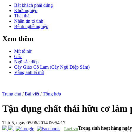
Bắt khách phải đúng
Khởi nghiệp
Thật thà
Nhắn tin tỏ tình
Bệnh nghề nghiệp
Xem thêm
Mít tố nữ
Gấc
Ngũ sắc diệp
Cây Giảo Cổ Lam (Cây Ngũ Diệp Sâm)
Vàng anh lá mít
Trang chủ
/
Bài viết
/
Tổng hợp
Tận dụng chất thải hữu cơ làm 
Thứ 5, ngày 05/06/2014 06:54:17
Trong sinh hoạt hàng ngày, 
Lazi.vn