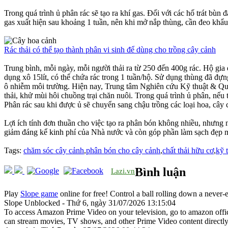
Trong quá trình ủ phân rác sẽ tạo ra khí gas. Đối với các hố trát bùn
gas xuất hiện sau khoảng 1 tuần, nên khi mở nắp thùng, cần đeo kh
Rác thải có thể tạo thành phân vi sinh để dùng cho trồng cây cảnh
Trung bình, mỗi ngày, mỗi người thải ra từ 250 đến 400g rác. Hộ gia 
dụng xô 15lít, có thể chứa rác trong 1 tuần/hộ. Sử dụng thùng đã đự
ô nhiễm môi trường. Hiện nay, Trung tâm Nghiên cứu Kỹ thuật & Qu
thải, khử mùi hôi chuồng trại chăn nuôi. Trong quá trình ủ phân, nếu
Phân rác sau khi được ủ sẽ chuyển sang chậu trồng các loại hoa, cây c
Lợi ích tính đơn thuần cho việc tạo ra phân bón không nhiều, nhưng nế
giảm đáng kể kinh phí của Nhà nước và còn góp phần làm sạch đẹp m
Tags:
chăm sóc cây cảnh
,
phân bón cho cây cảnh
,
chất thải hữu cơ
,
kỹ 
Bình luận
Lazi.vn
Play
Slope game
online for free! Control a ball rolling down a never-
Slope Unblocked - Thứ 6, ngày 31/07/2026 13:15:04
To access Amazon Prime Video on your television, go to amazon offici
can stream movies, TV shows, and other Prime Video content directl