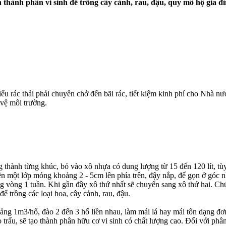
n thành phân vi sinh để trồng cây cảnh, rau, đậu, quy mô hộ gia đì
iểu rác thải phải chuyên chở đến bãi rác, tiết kiệm kinh phí cho Nhà nướ
o vệ môi trường.
g thành từng khúc, bỏ vào xô nhựa có dung lượng từ 15 đến 120 lít, tù
trên một lớp mỏng khoảng 2 - 5cm lên phía trên, đậy nắp, để gọn ở góc
rong vòng 1 tuần. Khi gần đầy xô thứ nhất sẽ chuyển sang xô thứ hai. Ch
để trồng các loại hoa, cây cảnh, rau, đậu.
ảng 1m3/hố, đào 2 đến 3 hố liền nhau, làm mái lá hay mái tôn dạng đơ
o trấu, sẽ tạo thành phân hữu cơ vi sinh có chất lượng cao. Đối với ph