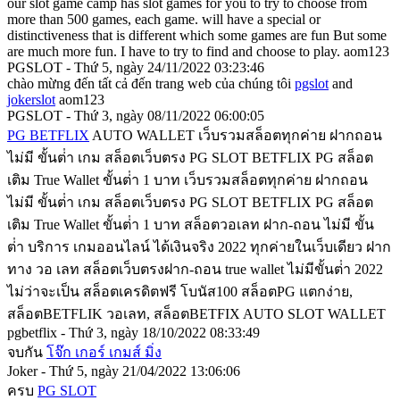
our slot game camp has slot games for you to try to choose from
more than 500 games, each game. will have a special or
distinctiveness that is different which some games are fun But some
are much more fun. I have to try to find and choose to play. aom123
PGSLOT - Thứ 5, ngày 24/11/2022 03:23:46
chào mừng đến tất cả đến trang web của chúng tôi
pgslot
and
jokerslot
aom123
PGSLOT - Thứ 3, ngày 08/11/2022 06:00:05
PG BETFLIX
AUTO WALLET เว็บรวมสล็อตทุกค่าย ฝากถอน
ไม่มี ขั้นต่ํา เกม สล็อตเว็บตรง PG SLOT BETFLIX PG สล็อต
เติม True Wallet ขั้นต่ํา 1 บาท เว็บรวมสล็อตทุกค่าย ฝากถอน
ไม่มี ขั้นต่ํา เกม สล็อตเว็บตรง PG SLOT BETFLIX PG สล็อต
เติม True Wallet ขั้นต่ํา 1 บาท สล็อตวอเลท ฝาก-ถอน ไม่มี ขั้น
ต่ํา บริการ เกมออนไลน์ ได้เงินจริง 2022 ทุกค่ายในเว็บเดียว ฝาก
ทาง วอ เลท สล็อตเว็บตรงฝาก-ถอน true wallet ไม่มีขั้นต่ํา 2022
ไม่ว่าจะเป็น สล็อตเครดิตฟรี โบนัส100 สล็อตPG แตกง่าย,
สล็อตBETFLIK วอเลท, สล็อตBETFIX AUTO SLOT WALLET
pgbetflix - Thứ 3, ngày 18/10/2022 08:33:49
จบกัน
โจ๊ก เกอร์ เกมส์ มิ่ง
Joker - Thứ 5, ngày 21/04/2022 13:06:06
ครบ
PG SLOT