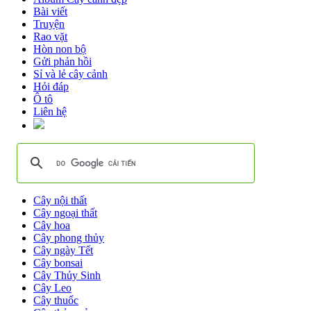
Bài viết
Truyện
Rao vặt
Hòn non bộ
Gửi phản hồi
Sỉ và lẻ cây cảnh
Hỏi đáp
Ô tô
Liên hệ
Cây nội thất
Cây ngoại thất
Cây hoa
Cây phong thủy
Cây ngày Tết
Cây bonsai
Cây Thủy Sinh
Cây Leo
Cây thuốc