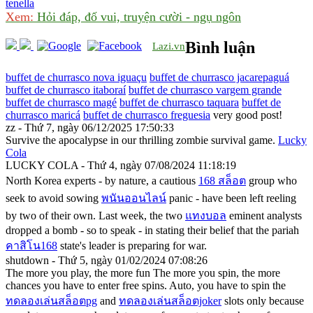
tenella
Xem:
Hỏi đáp, đố vui, truyện cười - ngụ ngôn
Bình luận
Lazi.vn
buffet de churrasco nova iguaçu
buffet de churrasco jacarepaguá
buffet de churrasco itaboraí
buffet de churrasco vargem grande
buffet de churrasco magé
buffet de churrasco taquara
buffet de
churrasco maricá
buffet de churrasco freguesia
very good post!
zz - Thứ 7, ngày 06/12/2025 17:50:33
Survive the apocalypse in our thrilling zombie survival game.
Lucky
Cola
LUCKY COLA - Thứ 4, ngày 07/08/2024 11:18:19
North Korea experts - by nature, a cautious
168 สล็อต
group who
seek to avoid sowing
พนันออนไลน์
panic - have been left reeling
by two of their own. Last week, the two
แทงบอล
eminent analysts
dropped a bomb - so to speak - in stating their belief that the pariah
คาสิโน168
state's leader is preparing for war.
shutdown - Thứ 5, ngày 01/02/2024 07:08:26
The more you play, the more fun The more you spin, the more
chances you have to enter free spins. Auto, you have to spin the
ทดลองเล่นสล็อตpg
and
ทดลองเล่นสล็อตjoker
slots only because