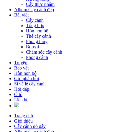
Cây thực phẩm
Album Cây cảnh đẹp
Bài viết
Cây cảnh
Tổng hợp
Hòn non bộ
Thế cây cảnh
Phong thủy
Bonsai
Chăm sóc cây cảnh
Phong cảnh
Truyện
Rao vặt
Hòn non bộ
Gửi phản hồi
Sỉ và lẻ cây cảnh
Hỏi đáp
Ô tô
Liên hệ
Trang chủ
Giới thiệu
Cây cảnh đó đây
Album Cây cảnh đẹp