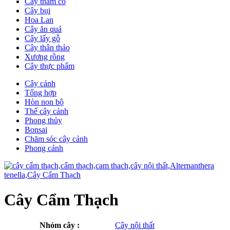
Cây thảm cỏ
Cây bụi
Hoa Lan
Cây ăn quả
Cây lấy gỗ
Cây thân thảo
Xương rồng
Cây thực phẩm
Cây cảnh
Tổng hợp
Hòn non bộ
Thế cây cảnh
Phong thủy
Bonsai
Chăm sóc cây cảnh
Phong cảnh
Cây Cẩm Thạch
Nhóm cây :
Cây nội thất