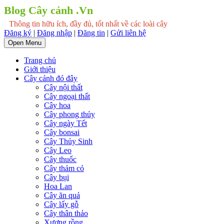
Blog Cây cảnh .Vn
Thông tin hữu ích, đầy đủ, tốt nhất về các loài cây
Đăng ký
|
Đăng nhập
|
Đăng tin
|
Gửi liên hệ
Open Menu
Trang chủ
Giới thiệu
Cây cảnh đó đây
Cây nội thất
Cây ngoại thất
Cây hoa
Cây phong thủy
Cây ngày Tết
Cây bonsai
Cây Thủy Sinh
Cây Leo
Cây thuốc
Cây thảm cỏ
Cây bụi
Hoa Lan
Cây ăn quả
Cây lấy gỗ
Cây thân thảo
Xương rồng