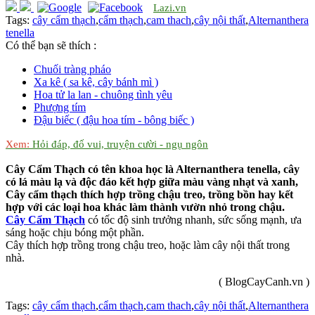
Lazi.vn
Tags:
cây cẩm thạch
,
cẩm thạch
,
cam thach
,
cây nội thất
,
Alternanthera
tenella
Có thể bạn sẽ thích :
Chuối tràng pháo
Xa kê ( sa kê, cây bánh mì )
Hoa tử la lan - chuông tình yêu
Phượng tím
Đậu biếc ( đậu hoa tím - bông biếc )
Xem:
Hỏi đáp, đố vui, truyện cười - ngụ ngôn
Cây Cẩm Thạch có tên khoa học là Alternanthera tenella, cây
có lá màu lạ và độc đáo kết hợp giữa màu vàng nhạt và xanh,
Cây cẩm thạch thích hợp trồng chậu treo, trồng bồn hay kết
hợp với các loại hoa khác làm thành vườn nhỏ trong chậu.
Cây Cẩm Thạch
có tốc độ sinh trưởng nhanh, sức sống mạnh, ưa
sáng hoặc chịu bóng một phần.
Cây thích hợp trồng trong chậu treo, hoặc làm cây nội thất trong
nhà.
( BlogCayCanh.vn )
Tags:
cây cẩm thạch
,
cẩm thạch
,
cam thach
,
cây nội thất
,
Alternanthera