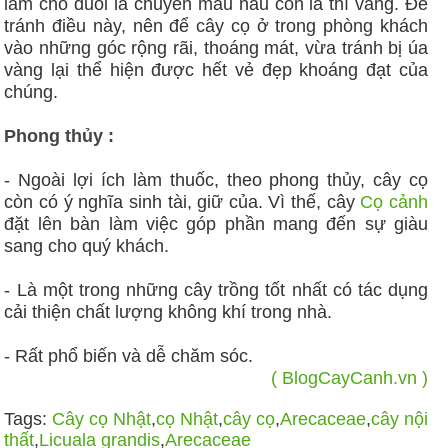
làm cho đuôi lá chuyển mầu nâu còn lá thì vàng. Để
tránh điều này, nên để cây cọ ở trong phòng khách
vào những góc rộng rãi, thoáng mát, vừa tránh bị úa
vàng lại thể hiện được hết vẻ đẹp khoáng đạt của
chúng.
Phong thủy :
- Ngoài lợi ích làm thuốc, theo phong thủy, cây cọ
còn có ý nghĩa sinh tài, giữ của. Vì thế, cây
Cọ cảnh
đặt lên bàn làm việc góp phần mang đến sự giàu
sang cho quý khách.
- Là một trong những cây trồng tốt nhất có tác dụng
cải thiện chất lượng không khí trong nhà.
- Rất phổ biến và dễ chăm sóc.
( BlogCayCanh.vn )
Tags:
Cây cọ Nhật
,
cọ Nhật
,
cây cọ
,
Arecaceae
,
cây nội
thất
,
Licuala grandis
,
Arecaceae