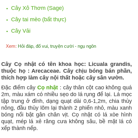
Cây Xô Thơm (Sage)
Cây tai mèo (bất thực)
Cây Vải
Xem:
Hỏi đáp, đố vui, truyện cười - ngụ ngôn
Cây Cọ nhật có tên khoa học: Licuala grandis,
thuộc họ : Arecaceae. Cây chịu bóng bán phần,
thích hợp làm cây nội thất hoặc cây sân vườn.
Đặc điểm cây
Cọ nhật
: cây thân cột cao không quá
2m, màu xám có nhiều sẹo do lá rụng để lại. Lá mọc
tập trung ở đỉnh, dạng quạt dài 0,6-1,2m, chia thùy
nông, đầu thùy lõm lại thành 2 phiến nhỏ, màu xanh
bóng nổi bật gân chân vịt. Cọ nhật có lá xòe hình
quạt, mép lá xẻ răng cưa không sâu, bề mặt lá có
xếp thành nếp.