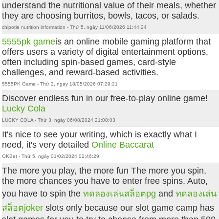
understand the nutritional value of their meals, whether
they are choosing burritos, bowls, tacos, or salads.
chipotle nutrition information - Thứ 5, ngày 11/06/2026 11:44:24
5555pk game
is an online mobile gaming platform that
offers users a variety of digital entertainment options,
often including spin-based games, card-style
challenges, and reward-based activities.
5555PK Game - Thứ 2, ngày 18/05/2026 07:29:21
Discover endless fun in our free-to-play online game!
Lucky Cola
LUCKY COLA - Thứ 3, ngày 06/08/2024 21:08:03
It's nice to see your writing, which is exactly what I
need, it's very detailed
Online Baccarat
OKBet - Thứ 5, ngày 01/02/2024 02:46:29
The more you play, the more fun The more you spin,
the more chances you have to enter free spins. Auto,
you have to spin the
ทดลองเล่นสล็อตpg
and
ทดลองเล่น
สล็อตjoker
slots only because our slot game camp has