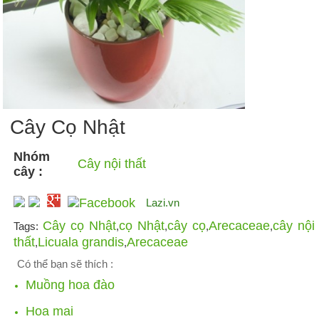
Cây Cọ Nhật
Nhóm
Cây nội thất
cây :
Lazi.vn
Cây cọ Nhật
cọ Nhật
cây cọ
Arecaceae
cây nội
Tags:
,
,
,
,
thất
Licuala grandis
Arecaceae
,
,
Có thể bạn sẽ thích :
Muồng hoa đào
Hoa mai