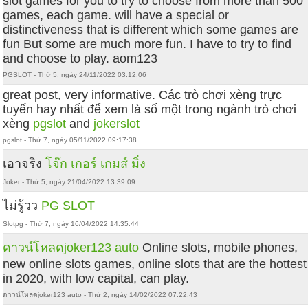
slot games for you to try to choose from more than 500
games, each game. will have a special or
distinctiveness that is different which some games are
fun But some are much more fun. I have to try to find
and choose to play. aom123
PGSLOT - Thứ 5, ngày 24/11/2022 03:12:06
great post, very informative. Các trò chơi xèng trực
tuyến hay nhất để xem là số một trong ngành trò chơi
xèng
pgslot
and
jokerslot
pgslot - Thứ 7, ngày 05/11/2022 09:17:38
เอาจริง
โจ๊ก เกอร์ เกมส์ มิ่ง
Joker - Thứ 5, ngày 21/04/2022 13:39:09
ไม่รู้วว
PG SLOT
Slotpg - Thứ 7, ngày 16/04/2022 14:35:44
ดาวน์โหลดjoker123 auto
Online slots, mobile phones,
new online slots games, online slots that are the hottest
in 2020, with low capital, can play.
ดาวน์โหลดjoker123 auto - Thứ 2, ngày 14/02/2022 07:22:43