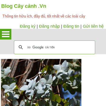
Blog Cây cảnh .Vn
Thông tin hữu ích, đầy đủ, tốt nhất về các loài cây
Đăng ký
|
Đăng nhập
|
Đăng tin
|
Gửi liên hệ