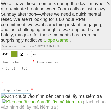
We all have those moments during the day—maybe it’s
a ten-minute break between Zoom calls or just a lazy
Sunday afternoon—where we need a quick mental
reset. We aren't looking for a 60-hour RPG
commitment; we want something instant, engaging,
and just challenging enough to wake up our brains.
Lately, my go-to for these moments has been the
surprisingly addictive
Slope Game
.
Ryan Cameron - Thứ 3, ngày 16/12/2025 07:06:33
<<
2
1
>
>>
*
*
*
( Kích chuột
vào hình để lấy mã kiểm tra )