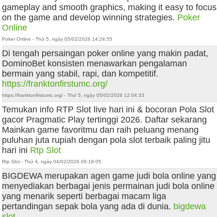
gameplay and smooth graphics, making it easy to focus
on the game and develop winning strategies.
Poker
Online
Poker Online - Thứ 5, ngày 05/02/2026 14:24:55
Di tengah persaingan poker online yang makin padat,
DominoBet konsisten menawarkan pengalaman
bermain yang stabil, rapi, dan kompetitif.
https://franktonfirstumc.org/
https://franktonfirstumc.org/ - Thứ 5, ngày 05/02/2026 12:04:33
Temukan info RTP Slot live hari ini & bocoran Pola Slot
gacor Pragmatic Play tertinggi 2026. Daftar sekarang
Mainkan game favoritmu dan raih peluang menang
puluhan juta rupiah dengan pola slot terbaik paling jitu
hari ini
Rtp Slot
Rtp Slot - Thứ 4, ngày 04/02/2026 09:18:05
BIGDEWA merupakan agen game judi bola online yang
menyediakan berbagai jenis permainan judi bola online
yang menarik seperti berbagai macam liga
pertandingan sepak bola yang ada di dunia.
bigdewa
slot