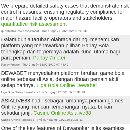
We prepare detailed safety cases that demonstrate risk
control measures, ensuring regulatory compliance for
major hazard facility operators and stakeholders.
quantitative risk assessment
quantitative risk assessment - Thứ 6, ngày 13/02/2026 07:18:38
Dalam dunia taruhan olahraga daring, menemukan
platform yang menawarkan pilihan Parlay Bola
terlengkap dan terpercaya adalah kunci utama bagi
para pemain.
Parlay 7meter
Parlay 7meter - Thứ 5, ngày 12/02/2026 07:43:46
DEWABET menyediakan platform taruhan game bola
online terbesar di Asia, dengan ribuan pemain aktif
setiap harinya.
Liga Bola Online Dewabet
Liga Bola Online Dewabet - Thứ 5, ngày 12/02/2026 06:38:19
ASIALIVE88 hadir sebagai rumahnya pemain games
Online yang mencari kemenangan nyata, bukan
sekadar janji.
Casino Online Asialive88
Casino Online Asialive88 - Thứ 5, ngày 05/02/2026 19:38:11
One of the key features of Dewapoker is its seamless