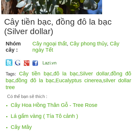
Cây tiền bạc, đồng đô la bạc
(Silver dollar)
Nhóm
Cây ngoại thất
,
Cây phong thủy
,
Cây
cây :
ngày Tết
Lazi.vn
Cây tiền bạc
đô la bạc
Silver dollar
đồng đô
Tags:
,
,
,
bạc
đồng đô la bạc
Eucalyptus cinerea
silver dollar
,
,
,
tree
Có thể bạn sẽ thích :
Cây Hoa Hồng Thân Gỗ - Tree Rose
Lá gấm vàng ( Tía Tô cảnh )
Cây Mây