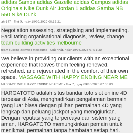
adidas Samba
adidas Gazelle
adidas Campus
adidas
Originals
Nike Dunk
Air Jordan 1
adidas Samba
NB
550
Nike Dunk
ahr147 - Thứ 5, ngày 18/06/2026 08:12:21
Negotiation assessing, strategising and implementing.
Facilitating organisational diagnosis, review, change ….
team building activities melbourne
team building activities melbourne - Chủ nhật, ngày 10/05/2026 07:31:30
We believe in providing our clients with an exceptional
experience that leaves them feeling renewed,
refreshed, and rejuvenated in the comfort of their own
space.
MASSAGE WITH HAPPY ENDING NEAR ME
MASSAGE WITH HAPPY ENDING NEAR ME - Thứ 7, ngày 09/05/2026 07:58:03
HARGATOTO adalah situs bandar toto slot online 4D
terbesar di Asia, menghadirkan pengalaman bermain
yang luar biasa dengan pilihan permainan 4D yang
lengkap dan peluang jackpot yang menggiurkan.
Dengan reputasi yang terpercaya dan sistem yang
aman, HARGATOTO memungkinkan pemain untuk
menikmati permainan tanpa hambatan setiap hari.