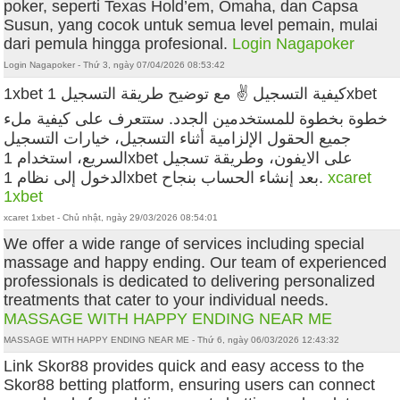
poker, seperti Texas Hold’em, Omaha, dan Capsa
Susun, yang cocok untuk semua level pemain, mulai
dari pemula hingga profesional.
Login Nagapoker
Login Nagapoker - Thứ 3, ngày 07/04/2026 08:53:42
1xbet كيفية التسجيل ✌️ مع توضيح طريقة التسجيل 1xbet
خطوة بخطوة للمستخدمين الجدد. ستتعرف على كيفية ملء
جميع الحقول الإلزامية أثناء التسجيل، خيارات التسجيل
السريع، استخدام 1xbet على الايفون، وطريقة تسجيل
الدخول إلى نظام 1xbet بعد إنشاء الحساب بنجاح.
xcaret
1xbet
xcaret 1xbet - Chủ nhật, ngày 29/03/2026 08:54:01
We offer a wide range of services including special
massage and happy ending. Our team of experienced
professionals is dedicated to delivering personalized
treatments that cater to your individual needs.
MASSAGE WITH HAPPY ENDING NEAR ME
MASSAGE WITH HAPPY ENDING NEAR ME - Thứ 6, ngày 06/03/2026 12:43:32
Link Skor88 provides quick and easy access to the
Skor88 betting platform, ensuring users can connect