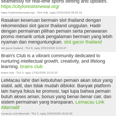
seamlessly for real-time sports betting and updates.
https://cityforestrenewal.org/
https://cityforestrenewal.org/ - Chủ nhật, ngày 22/02/2026 09:52:18
Rasakan keseruan bermain slot thailand dengan
rekomendasi slot gacor thailand unggulan. Hadir
dengan permainan pilihan pemain serta penawaran
promo menarik untuk pengalaman bermain yang lebih
nyaman dan menguntungkan.
slot gacor thailand
slot gacor thailand - Thứ 6, ngày 20/02/2026 14:34:47
Brain's Club is a vibrant community dedicated to
nurturing intellectual growth, creativity, and lifelong
learning.
brains club
brains club - Thứ 3, ngày 17/02/2026 13:22:20
LeMacau lahir dari kebutuhan pemain akan situs yang
stabil, adil, dan tidak mudah diblokir. Banyak platform
lain hanya fokus ke promosi, tapi lupa bahwa pemain
butuh akses aman, bonus yang benar-benar cair, dan
sistem permainan yang transparan.
Lemacau Link
Alternatif
Lemacau Link Alternatif - Thứ 2, ngày 16/02/2026 20:02:30